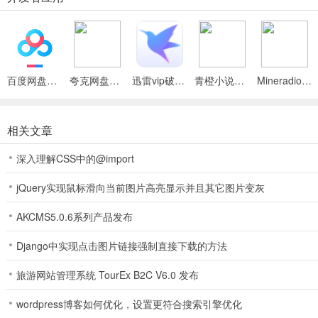
3、制作好的武器可以在背包中装备；
4、不同的武器制作需要不同的数量物资，物资可以通过击杀丧尸或在
百度网盘绿色免安装Pc电脑版
夸克网盘官方正式版
迅雷vip破解版永久会员2024版
青橙小说App
Mineradio手机版
以上就是爆弹轰僵游戏制作武器指南，希望可以帮助到大家！
相关文章
更新日志
深入理解CSS中的@import
v1.0版本
jQuery实现鼠标滑向当前图片高亮显示并且其它图片变灰
修复已知问题
AKCMS5.0.6系列产品发布
Django中实现点击图片链接强制直接下载的方法
旅游网站管理系统 TourEx B2C V6.0 发布
wordpress博客如何优化，设置更符合搜索引擎优化