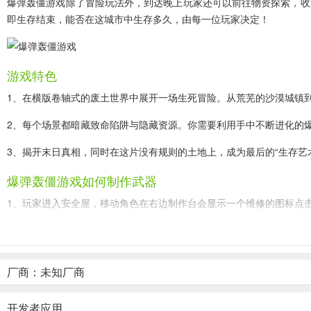
爆弹轰僵游戏除了冒险玩法外，到达晚上玩家还可以前往物资探索，收
即生存结束，能否在这城市中生存多久，由每一位玩家决定！
游戏特色
1、在横版卷轴式的废土世界中展开一场生死冒险。从荒芜的沙漠城镇
2、每个场景都暗藏致命陷阱与隐藏资源。你需要利用手中不断进化的
3、揭开末日真相，同时在这片没有规则的土地上，成为最后的“生存艺
爆弹轰僵游戏如何制作武器
1、玩家进入安全屋，移动角色在右边制作台会显示一个维修的图标点
2、在里面玩家就可以选择制作不同的武器；
厂商：未知厂商
开发者应用