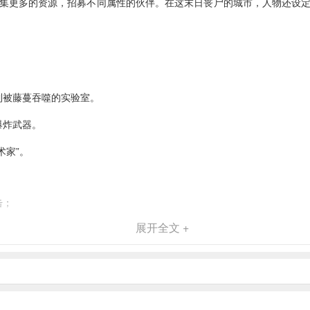
集更多的资源，招募不同属性的伙伴。在这末日丧尸的城市，人物还设
到被藤蔓吞噬的实验室。
爆炸武器。
术家”。
击；
展开全文 +