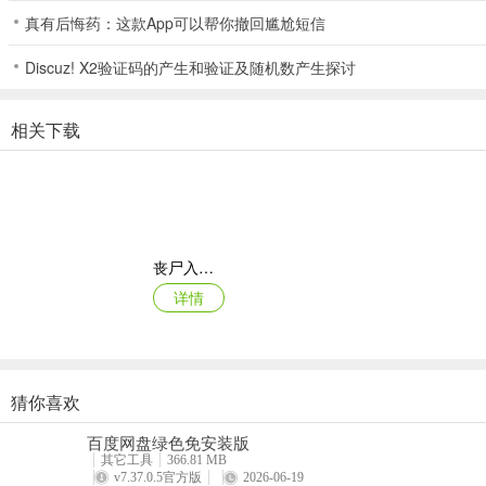
真有后悔药：这款App可以帮你撤回尴尬短信
Discuz! X2验证码的产生和验证及随机数产生探讨
相关下载
丧尸入侵Zombie Invasion
详情
猜你喜欢
模拟翼装飞行
百度网盘绿色免安装版
详情
其它工具
366.81 MB
v7.37.0.5官方版
2026-06-19