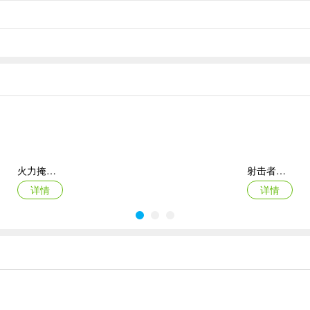
火力掩护无限生命金币
射击者联盟
详情
详情
求生日记游戏
迷你生存僵尸大战免广告版
详情
详情