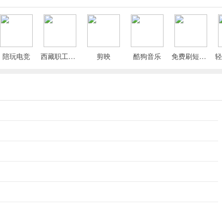
陪玩电竞
西藏职工App
剪映
酷狗音乐
免费刷短剧漫剧