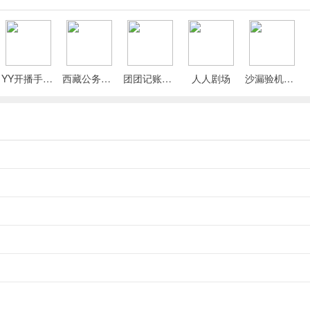
场景中搜索，当然晚上还可以派遣伙伴前往区域进行物资搜索。
YY开播手机版
西藏公务出行app
团团记账App
人人剧场
沙漏验机手机版