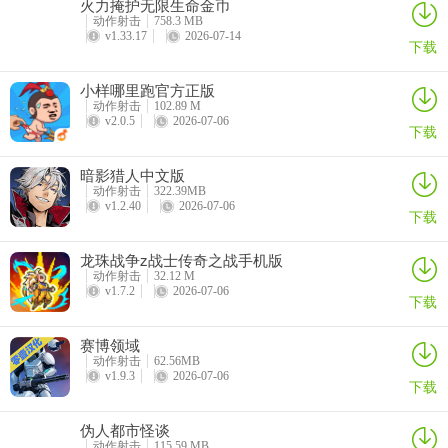
火力掩护无限生命金币
2、团队竞技
动作射击
758.3 MB
v1.33.17
2026-07-14
下载
正面硬刚，火力拉满！团队竞技双阵营暴力大乱斗见面就掐，人头即
正义！不玩虚的，只求最快刷爆淘汰分。是带飞全场当“收割机”，还
小样哪里跑官方正版
是被对面物理超度？子弹管够，先打满分的才是真枪王
动作射击
102.89 M
v2.0.5
2026-07-06
下载
暗影猎人中文版
3、平台争霸
动作射击
322.39MB
v1.2.40
2026-07-06
下载
据点会长腿，金币满场飞！平台争霸，上演300秒极致拉扯移动金库
全图跑，5v5贴脸开大，占点全靠肉搏。是当占点先锋拿专属称号，
龙珠战争z战士传奇之战手机版
还是被遛成全场显眼包？别想老六蹲，跟上节奏，在这儿，抢到据点
动作射击
32.12 M
的才是真爹！
v1.7.2
2026-07-06
下载
赛博领域
动作射击
62.56MB
游戏亮点
v1.9.3
2026-07-06
下载
1、快节奏对战：单局 3-5 分钟，随时开玩。
伪人都市怪谈
2、轻量惩罚：复活快，挫败感低。
动作射击
115.59 MB