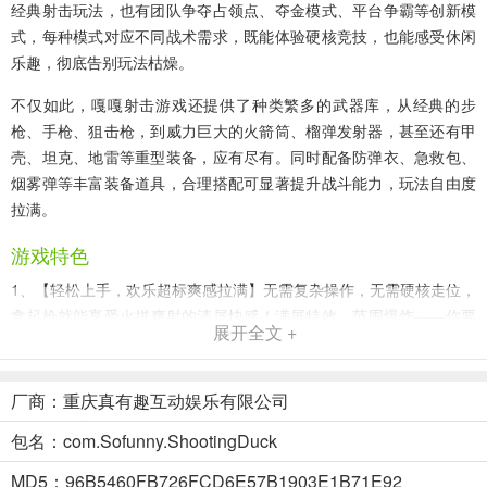
经典射击玩法，也有团队争夺占领点、夺金模式、平台争霸等创新模
式，每种模式对应不同战术需求，既能体验硬核竞技，也能感受休闲
乐趣，彻底告别玩法枯燥。
不仅如此，嘎嘎射击游戏还提供了种类繁多的武器库，从经典的步
枪、手枪、狙击枪，到威力巨大的火箭筒、榴弹发射器，甚至还有甲
壳、坦克、地雷等重型装备，应有尽有。同时配备防弹衣、急救包、
烟雾弹等丰富装备道具，合理搭配可显著提升战斗能力，玩法自由度
拉满。
游戏特色
1、【轻松上手，欢乐超标爽感拉满】无需复杂操作，无需硬核走位，
拿起枪就能享受火拼爽射的清屏快感！满屏特效、范围爆炸——你要
展开全文 +
做的，就是尽情射击、尽情释放！
2、【别看我翘臀Q弹，打起架来超凶】魔性英雄——收集海量画风清
厂商：重庆真有趣互动娱乐有限公司
奇的动物英雄，每个角色都拥有标志性的弹性翘臀设计，跑动跳跃间
充满魔性动感。显性成长——拒绝数值堆砌！随着局外英雄养成，英
包名：com.Sofunny.ShootingDuck
雄不仅技能会变得毁天灭地，外形更会进化得越来越帅、越来越狂，
MD5：96B5460FB726FCD6E57B1903E1B71E92