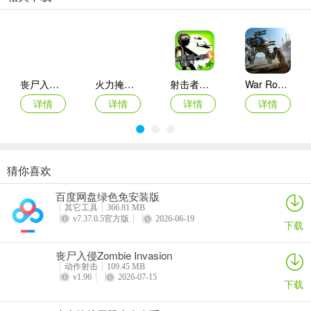
的；
4、每个角色还有独特的技能，只要点击右侧的按键即可使用；
丧尸入侵Zombie Invasion
火力掩护无限生命金币
射击者联盟
War Robots
详情
详情
详情
详情
5、记得和队友配合好，争取将前方的敌人全部打败，自然就能过关；
嘎嘎射击模式介绍
猜你喜欢
模拟翼装飞行
求生日记游戏
迷你生存僵尸大战免广告版
全民炮击
1、夺金模式
百度网盘绿色免安装版
详情
详情
详情
详情
其它工具
366.81 MB
火力即财力！寺金模式上演全员搞钱暴乱，无论单兵突围还是3人组
v7.37.0.5官方版
2026-06-19
下载
队，目标只有“黑吃黑”！火力全开碎金蛋，子弹上膛抢金币。是当孤
勇财神，还是团队合伙致富？倒计时结束，只有兜里最沉的才是真正
丧尸入侵Zombie Invasion
的寺金之王！
动作射击
109.45 MB
v1.96
2026-07-15
下载