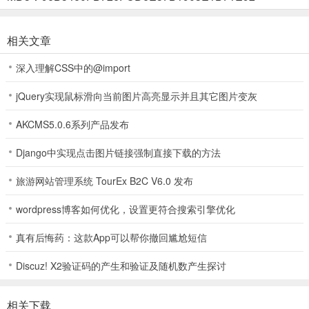
变强一眼看得见！
3、【花式枪械x超武降临，战场由你主宰】从闪电枪到喷火枪，每把
相关文章
枪都有独特手感和特效。更能召唤超武大招——瞬间清场、掌控局
面，爽感直接拉满！
深入理解CSS中的@import
4、【模式百变，魔性社交趣味多】多个“小而美，易上手”的玩法轮番
jQuery实现鼠标滑向当前图片高亮显示并且其它图片变灰
上线，每局都是新鲜体验！3分钟一局，轻松又上头。娱乐模式、限时
活动层出不穷，不怕你玩腻，只怕你停不下来！
AKCMS5.0.6系列产品发布
嘎嘎射击小游戏怎么玩？
Django中实现点击图片链接强制直接下载的方法
1、在本站下载安装好嘎嘎射击官方正版，运行游戏并进入，点击“开
旅游网站管理系统 TourEx B2C V6.0 发布
始游戏”；
wordpress博客如何优化，设置更符合搜索引擎优化
真有后悔药：这款App可以帮你撤回尴尬短信
2、进入游戏后，直接选择一个动物，然后就能来到地图中开始战斗；
Discuz! X2验证码的产生和验证及随机数产生探讨
3、最下面有着多个武器，比如机枪、冲锋枪等，点击一下即可切换
相关下载