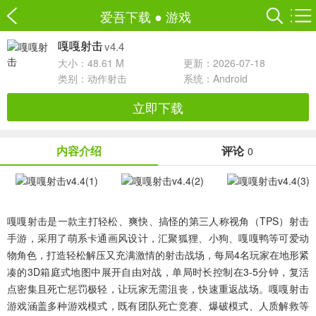
爱吾下载
●
游戏
v4.4
嘎嘎射击
大小：48.61 M
更新：2026-07-18
类别：
动作射击
系统：Android
立即下载
内容介绍
评论
0
嘎嘎射击
是一款主打轻松、爽快、搞怪的第三人称视角（TPS）射击
手游，采用了萌系卡通画风设计，汇聚狐狸、小狗、嘎嘎鸭等可爱动
物角色，打造轻松解压又充满激情的射击战场，每局4名玩家在地形紧
凑的3D箱庭式地图中展开自由对战，单局时长控制在3-5分钟，复活
点密集且死亡惩罚极轻，让玩家无需沮丧，快速重返战场。嘎嘎射击
游戏涵盖多种游戏模式，既有团队死亡竞赛、爆破模式、人质解救等