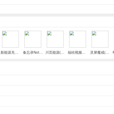
，自由选择出战英雄。还能凭此无敌属性、无限英雄币，轻松闯关冒险，
哦！有了无限英雄币，好处可多啦。能直接解锁所有英雄，想选哪个出
体验更多刺激挑战。比如碰到关卡boss，有了强力武器和英雄，灵活
也不难，滑动屏幕控制角色方向，悄悄靠近敌人背后就能击杀，躲开敌
新能源充电桩查询(充电桩查询应用)
备忘录Note(多功能记事APP)
川页能源(电池管理应用)
福桔视频最新手机版
灵犀魔戒(运动睡眠管家)