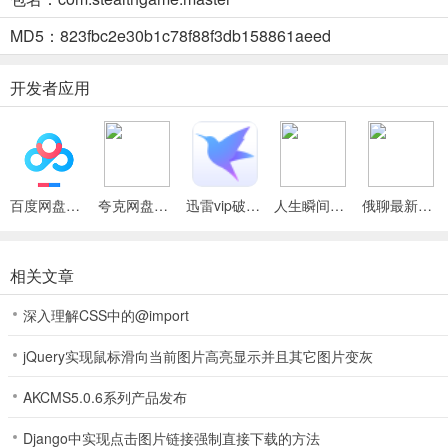
潜行大师内置MOD菜单怎么样
MD5：823fbc2e30b1c78f88f3db158861aeed
潜行大师内置MOD菜单怎么样？它能带来独特体验。可畅享丰富武器
开发者应用
潜行大师破解版下载无限英雄币
嘿，想在《潜行大师》里玩得超爽吗？咱这有破解版能下载无限英雄币
心英雄币不够买厉害的家伙。利用这些武器去击杀敌人，解锁更多关卡，
暗杀、利用各种道具过关等，有了无限英雄币都能更畅快地体验。操作
百度网盘绿色免安装Pc电脑版
夸克网盘官方正式版
迅雷vip破解版永久会员2024版
人生瞬间最新手机版
俄聊最新手机版
限乐趣吧！
相关文章
深入理解CSS中的@import
jQuery实现鼠标滑向当前图片高亮显示并且其它图片变灰
AKCMS5.0.6系列产品发布
Django中实现点击图片链接强制直接下载的方法