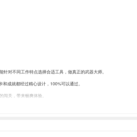
能针对不同工作特点选择合适工具，做真正的武器大师。
卡和成就都经过精心设计，100%可以通过。
的闯关，带来畅爽体验。
任何方式完成暗杀，即便正面作战也可使用多样化武器突围，玩法不限制