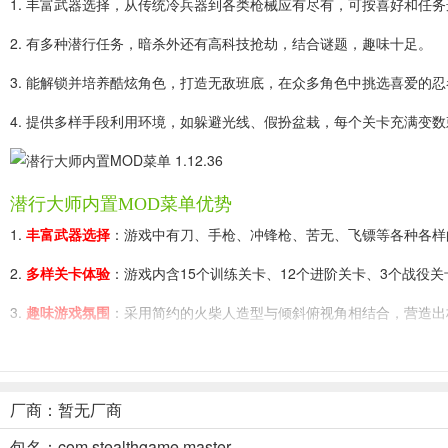
1. 丰富武器选择，从传统冷兵器到各类枪械应有尽有，可按喜好和任
2. 有多种潜行任务，暗杀外还有高科技抢劫，结合谜题，趣味十足。
3. 能解锁并培养酷炫角色，打造无敌班底，在众多角色中挑选喜爱的忍
4. 提供多样手段利用环境，如躲避光线、假扮盆栽，每个关卡充满变
潜行大师内置MOD菜单优势
1.
丰富武器选择
：游戏中有刀、手枪、冲锋枪、苦无、飞镖等各种各样
2.
多样关卡体验
：游戏内含15个训练关卡、12个进阶关卡、3个战役
3.
趣味游戏氛围
：采用简约的火柴人造型与倾斜俯视角相结合，营造出
4.
高自由度玩法
：玩家可以利用大楼内一切设施躲避身形，隐藏于黑
手段，自由度极高。
厂商：暂无厂商
包名：com.stealthgame.master