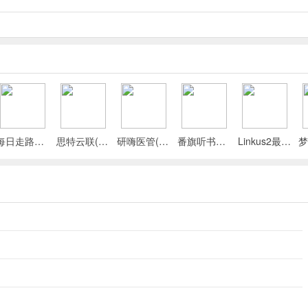
收集武器解锁更多关卡，感受别样乐趣。
战就选哪个，轻松应对各种闯关冒险。闯关时收集武器也更轻松，不用担
躲避攻击后PK也更有胜算。而且游戏里那些有趣的玩法，像借助地形优势
人灯光覆盖的监视区就行。快来下载这个破解版，享受《潜行大师》的无
每日走路计步(运动健康记录)
思特云联(视频监控应用)
研嗨医管(医院管理平台)
番旗听书免费畅听(听书软件)
Linkus2最新手机版