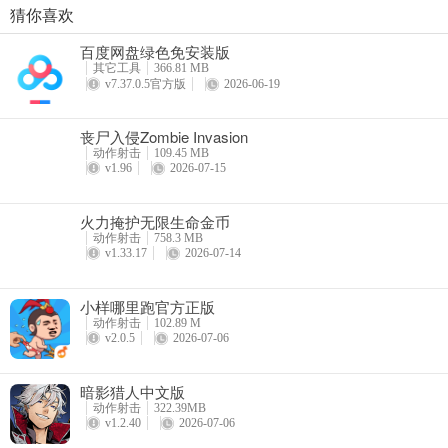
猜你喜欢
潜行大师内置作弊菜单最新版
百度网盘绿色免安装版
详情
其它工具
366.81 MB
v7.37.0.5官方版
2026-06-19
丧尸入侵Zombie Invasion
动作射击
109.45 MB
v1.96
2026-07-15
火力掩护无限生命金币
动作射击
758.3 MB
v1.33.17
2026-07-14
小样哪里跑官方正版
动作射击
102.89 M
v2.0.5
2026-07-06
暗影猎人中文版
动作射击
322.39MB
v1.2.40
2026-07-06