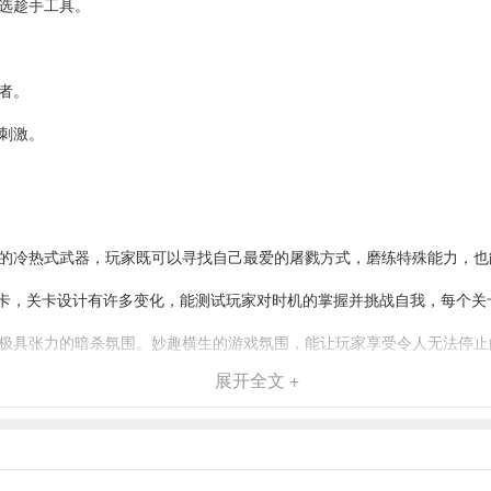
务选趁手工具。
者。
数刺激。
的冷热式武器，玩家既可以寻找自己最爱的屠戮方式，磨练特殊能力，也
关卡，关卡设计有许多变化，能测试玩家对时机的掌握并挑战自我，每个关
极具张力的暗杀氛围。妙趣横生的游戏氛围，能让玩家享受令人无法停止
展开全文 +
暗中，利用格斗技巧和动作干掉敌人。还能借助周围地理地形优势，使用