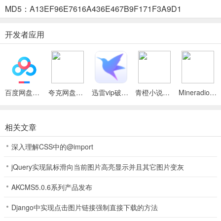
MD5：A13EF96E7616A436E467B9F171F3A9D1
2、红色睡袍在右侧木门旁的挂钩上；
开发者应用
棕色钱包在房间中央茶几上（靠前位置）；
3、画面向右移动，邮票在茶几右侧边缘；
百度网盘绿色免安装Pc电脑版
夸克网盘官方正式版
迅雷vip破解版永久会员2024版
青橙小说App
Mineradio手机版
红色封面旧书在楼梯左侧台阶上；
红色鞋子在楼梯下方地面；
相关文章
深入理解CSS中的@import
4、五样物品在两分钟内找全即可通关。
jQuery实现鼠标滑向当前图片高亮显示并且其它图片变灰
AKCMS5.0.6系列产品发布
Django中实现点击图片链接强制直接下载的方法