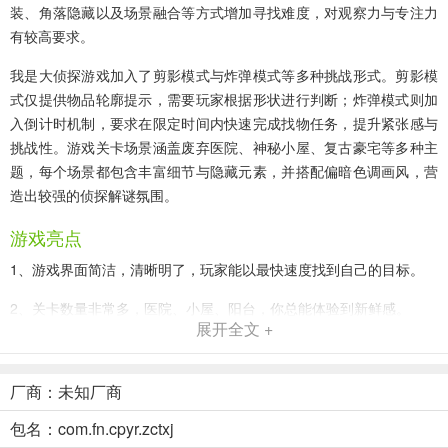
装、角落隐藏以及场景融合等方式增加寻找难度，对观察力与专注力
有较高要求。
我是大侦探游戏加入了剪影模式与炸弹模式等多种挑战形式。剪影模
式仅提供物品轮廓提示，需要玩家根据形状进行判断；炸弹模式则加
入倒计时机制，要求在限定时间内快速完成找物任务，提升紧张感与
挑战性。游戏关卡场景涵盖废弃医院、神秘小屋、复古豪宅等多种主
题，每个场景都包含丰富细节与隐藏元素，并搭配偏暗色调画风，营
造出较强的侦探解谜氛围。
游戏亮点
1、游戏界面简洁，清晰明了，玩家能以最快速度找到自己的目标。
2、关卡数量非常多，医院、小屋、阳台，你总能体验到新鲜感。
展开全文 +
3、收集金币，延续生命，购买提示，成为找茬高手。
厂商：未知厂商
我是大侦探关卡5通关指南
1、关卡5加入了炸弹玩法，在炸弹爆炸前找到该物品；
包名：com.fn.cpyr.zctxj