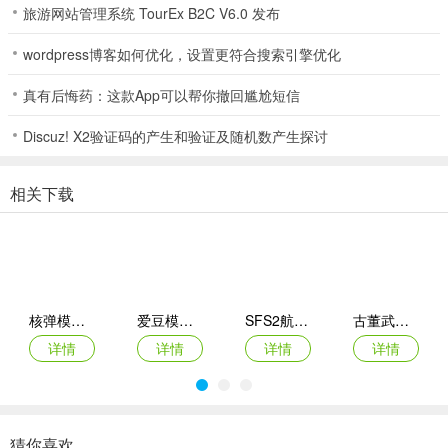
旅游网站管理系统 TourEx B2C V6.0 发布
wordpress博客如何优化，设置更符合搜索引擎优化
真有后悔药：这款App可以帮你撤回尴尬短信
Discuz! X2验证码的产生和验证及随机数产生探讨
相关下载
核弹模拟器2
爱豆模拟器最新版
SFS2航天模拟器手机版
古董武器模拟器
详情
详情
详情
详情
猜你喜欢