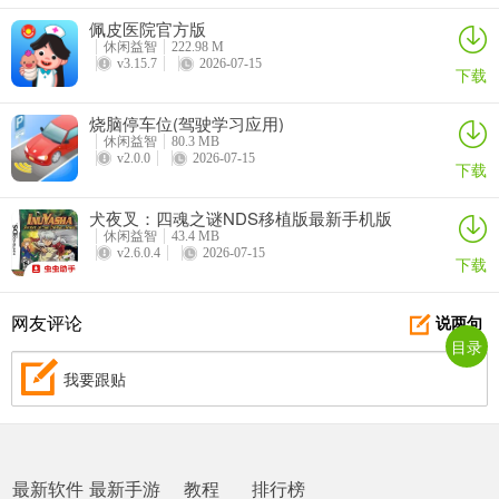
佩皮医院官方版
休闲益智
222.98 M
v3.15.7
2026-07-15
下载
烧脑停车位(驾驶学习应用)
休闲益智
80.3 MB
v2.0.0
2026-07-15
下载
犬夜叉：四魂之谜NDS移植版最新手机版
3、现在我们点击相册拍照选项；
休闲益智
43.4 MB
v2.6.0.4
2026-07-15
下载
网友评论
说两句
目录
我要跟贴
4、现在我们就可以移动镜头对准我们的独角兽；
最新软件
最新手游
教程
排行榜