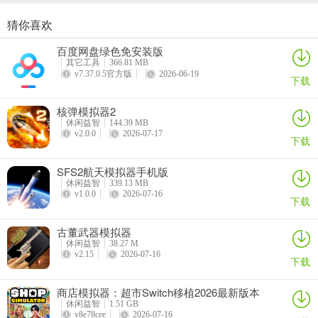
香醇的咖啡在杯中冒着热气；猫咪在沙发上慵懒小憩，小狗在桌椅旁
猜你喜欢
撒娇蹭蹭。端一杯咖啡，抱抱身边的宠物——烦恼随着咖啡香气烟消
商店模拟器：超市Switch移植2026最新版本
悠闲铁匠铺2026官方最新版本
猫咪疗愈所
寒窗志
云散。在这里，享受一段轻松舒适的慢时光。
百度网盘绿色免安装版
详情
详情
详情
详情
其它工具
366.81 MB
v7.37.0.5官方版
2026-06-19
9、游乐园：刺激好玩，释放压力的娱乐场所
下载
过山车呼啸而过，旋转木马缓缓转动，摩天轮高高升起俯瞰全景。兴
核弹模拟器2
奋的尖叫与欢笑交织——无论你是寻求刺激还是浪漫，都能在这里释
休闲益智
144.39 MB
v2.0.0
2026-07-17
放压力，收获快乐。
下载
10、农场：田园风光，体验农耕乐趣的场所
SFS2航天模拟器手机版
休闲益智
339.13 MB
牛羊在围栏里悠闲吃草，母鸡在鸡舍里自在漫步，温室里的蔬菜长势
v1.0.0
2026-07-16
下载
喜人。亲手喂养牲畜，采摘蔬菜，体验农耕的乐趣，呼吸充满泥土芬
芳的新鲜空气。
古董武器模拟器
休闲益智
38.27 M
11、鬼屋：惊险刺激，沉浸式恐怖体验
v2.15
2026-07-16
下载
昏暗的走廊里灯光忽明忽暗，耳边充斥着诡异声响，突然出现的“鬼
商店模拟器：超市Switch移植2026最新版本
魂”令人心跳加速。紧紧牵着同伴的手，在尖叫与紧张中穿行——体验
休闲益智
1.51 GB
v8e78cee
2026-07-16
肾上腺素飙升的刺激感。