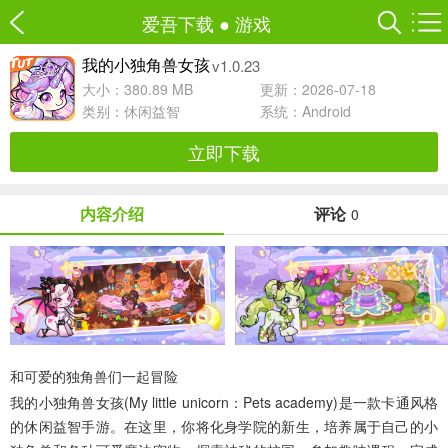
爱吾下载
●
游戏
v1.0.23
我的小独角兽女孩
大小：380.89 MB
更新：2026-07-18
类别：
休闲益智
系统：Android
立即下载
内容介绍
评论
0
和可爱的独角兽们一起冒险
我的小独角兽女孩(My little unicorn：Pets academy)
是一款卡通风格
的休闲益智手游。在这里，你将化身学院的新生，培养属于自己的小