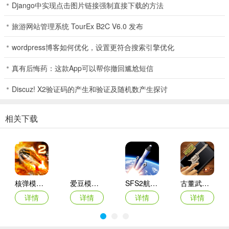
Django中实现点击图片链接强制直接下载的方法
5、别墅：奢华私密，尽享品质生活的居所
旅游网站管理系统 TourEx B2C V6.0 发布
独栋建筑搭配绿意盎然的花园。客厅层高挑空，空间宽敞，卧室温馨
雅致，更有专属泳池和休闲区。智能家居系统掌控家中每一个细节
wordpress博客如何优化，设置更符合搜索引擎优化
——无论是与亲友欢聚，还是享受独处的宁静与尊贵，这里都是理想
真有后悔药：这款App可以帮你撤回尴尬短信
之选。
Discuz! X2验证码的产生和验证及随机数产生探讨
6、服装店：风格多样，打造时尚造型的空间
从休闲连帽衫到优雅连衣裙，从通勤西装到潮流外套——各类服饰按
相关下载
风格陈列。面料触感柔软，剪裁贴合身形。在试衣间尝试的每一次搭
配，都将解锁你独特的时尚态度。
7、宠物店：温馨互动，与可爱伙伴亲密接触的空间
小猫小狗从笼子里探出头来，货架上摆满了宠物粮和玩具。轻抚这些
核弹模拟器2
爱豆模拟器最新版
SFS2航天模拟器手机版
古董武器模拟器
毛茸茸的小家伙，听着它们软糯的声音——每一个瞬间都充满治愈与
详情
详情
详情
详情
温暖。
8、宠物咖啡馆：与萌宠共享惬意咖啡时光