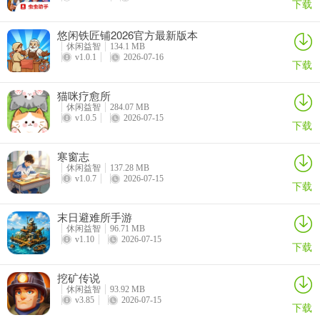
下载
12、公主城堡：梦幻浪漫，童话般的居住空间
悠闲铁匠铺2026官方最新版本
休闲益智
134.1 MB
尖顶塔楼、粉色外墙、蕾丝窗帘，梦幻感十足。客厅悬挂着水晶吊
v1.0.1
2026-07-16
下载
灯，卧室里有公主床——仿佛置身童话世界。这里满足每个人的公主
梦，散发着浪漫与温暖。
猫咪疗愈所
休闲益智
284.07 MB
v1.0.5
2026-07-15
我的小独角兽女孩游戏怎么拍照
下载
1、玩家进入场景点击左上角的手机设备；
寒窗志
休闲益智
137.28 MB
v1.0.7
2026-07-15
下载
末日避难所手游
休闲益智
96.71 MB
v1.10
2026-07-15
下载
挖矿传说
休闲益智
93.92 MB
2、点击进入相册图标；
v3.85
2026-07-15
下载