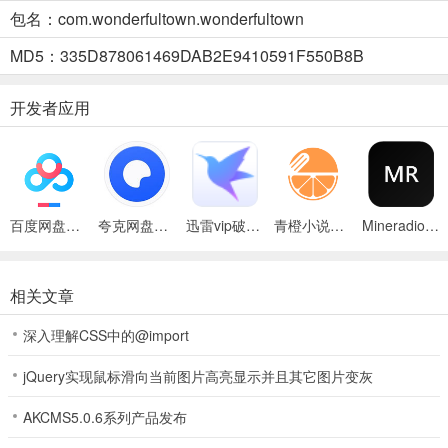
猩红的熔岩翻涌奔腾，白色雾气弥漫，仿佛火山即将喷发。站在安全
包名：com.wonderfultown.wonderfultown
区域，观察岩壁上的符号和熔岩上的光影反射——它们是拯救公主、
MD5：335D878061469DAB2E9410591F550B8B
与王子重逢的关键线索。在这令人惊叹的自然风光中，开启你的解谜
冒险吧。
开发者应用
2、花园：繁花盛开，惬意悠闲的休憩空间
五彩斑斓的鲜花竞相绽放，藤蔓缠绕着花架，小径两旁绿草如茵。蝴
蝶在花丛中翩翩起舞；感受微风轻拂脸颊，尽情享受这宁静舒适的片
刻时光。
百度网盘绿色免安装Pc电脑版
夸克网盘官方正式版
迅雷vip破解版永久会员2024版
青橙小说App
Mineradio手机版
3、梦幻岛：如梦似幻的奇妙领域
等身大小的蘑菇和茶会场景被生动还原，鲜艳的色彩营造出仿佛置身
相关文章
魔法世界的奇幻感。漫步其中，开启一段美妙的梦幻之旅。
深入理解CSS中的@import
4、超市：商品琳琅满目，便捷购物的好去处
jQuery实现鼠标滑向当前图片高亮显示并且其它图片变灰
货架上从新鲜蔬果到日常用品应有尽有。商品价格清晰，摆放整齐；
推着购物车穿梭于货架之间，轻松挑选新鲜食材和实用商品。满满的
AKCMS5.0.6系列产品发布
购物袋，装载着日常生活的温暖与活力。