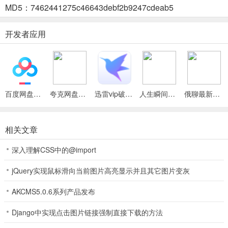
迅速找到所需卡片，卡包内支持多种条件筛选出指定展示的卡片。
MD5：7462441275c46643debf2b9247cdeab5
4
. 助记工具呈现丰富多样，全程可视化编辑，无需输入复杂代码或数
开发者应用
据，所想所见即所得。它模拟现实情境中的助记手段，以智能高效的
方式重组再现，基于认知科学的理论指导，提供各种经由认知科学验
证过的助记手段。
百度网盘绿色免安装Pc电脑版
夸克网盘官方正式版
迅雷vip破解版永久会员2024版
人生瞬间最新手机版
俄聊最新手机版
刻记最新手机版优势
-
相关文章
1、个性化定制
：支持高度个性化设置，无论是学习卡片的设计还是复
深入理解CSS中的@import
习策略的调整，都能满足每一位用户的独特需求。
jQuery实现鼠标滑向当前图片高亮显示并且其它图片变灰
-
AKCMS5.0.6系列产品发布
2、高效学习
：通过科学的记忆曲线和个性化复习策略，帮助用户更高
效地掌握知识，显著提高学习效率。
Django中实现点击图片链接强制直接下载的方法
-