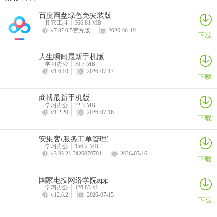
百度网盘绿色免安装版
其它工具
366.81 MB
刻记铭心是什么意思
v7.37.0.5官方版
2026-06-19
下载
你是否想深刻记住某些重要的事情、知识或情感，却总是难以做到“刻
骨铭心”？有这样一款工具或许能帮到你。它能助力你学习任何学科或
人生瞬间最新手机版
语言，复习备考各类测试，背诵记忆各类知识。可以制作各种背书闪
学习办公
70.7 MB
v1.6.10
2026-07-17
卡，像挖空背书卡、英语单词卡、选择题卡、填空题卡、录音播客卡
下载
等。还提供艾宾浩斯等多种复习计划，是你背书刷题的记忆助手。其
商搏最新手机版
功能特色丰富，积木式功能模块设计灵活，间隔复习方案科学，卡片
学习办公
32.3 MB
管理系统便捷，助记工具呈现多样，数据本地存储安全。无论你是学
v1.2.20
2026-07-16
下载
生准备考试，还是职场人士提升自我，它都能让你更高效地记住想铭
记的内容，轻松实现“刻骨铭心”，快来试试吧。
安集客(服务工单管理)
学习办公
156.2 MB
v3.33.21.2026070701
2026-07-16
下载
刻记的意思
国家电投网络学院app
刻记是一款超棒的学习工具。它能制作各种背书闪卡，像挖空背书
学习办公
126.83 M
v12.6.2
2026-07-15
下载
卡、英语单词卡、选择题卡、填空题卡、录音播客卡等，适合各类学
科学习以及考研考编考证。它能帮你学习任何学科或语言，复习备考