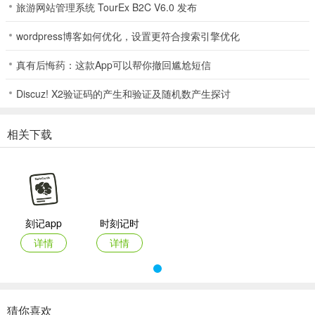
旅游网站管理系统 TourEx B2C V6.0 发布
3、数据本地存储
：用户对本地存储的数据享有完全控制权，确保了数
wordpress博客如何优化，设置更符合搜索引擎优化
据的安全性和访问速度，还提供多种数据备份和恢复选项。
真有后悔药：这款App可以帮你撤回尴尬短信
-
4、全面知识管理
Discuz! X2验证码的产生和验证及随机数产生探讨
：应用内置的卡片管理和全文搜索功能，让用户轻松
整理和检索海量信息，打造个人知识库。
相关下载
刻记最新手机版怎么样
1、刻记最新手机版基于认知科学，专注学习复习记忆，适合各类学科
学习及备考。
刻记app
时刻记时
2、它能制作多种背书闪卡，提供多种复习计划，是背书刷题的记忆助
详情
详情
手。
3、具备积木式功能模块设计、间隔复习方案等特色，助用户高效学
习。
猜你喜欢