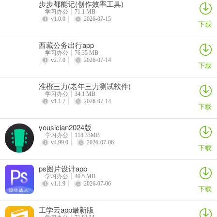
步步都能记(创作效率工具)
各类测试，背诵记忆各类知识，记录学习想法与心得，打造个人知识
学习办公
71.1 MB
库。其功能特色超实用，积木式功能模块设计，可自由搭建，富媒体
v1.0.0
2026-07-15
下载
呈现，闪卡属性方便设正反两面。间隔复习方案科学，能根据知识属
性调整复习周期。卡片管理系统强大，多维管理、双向链接、全文搜
西藏公务出行app
索、全面筛选。助记工具呈现直观，模拟现实情境。数据本地存储，
学习办公
76.35 MB
v2.7.0
2026-07-14
安全又快速。有了刻记，学习更高效，轻松解决学习中的各种需求，
下载
让你的学习之路更顺畅。
准橙三力(老年三力测试软件)
学习办公
34.1 MB
v1.1.7
2026-07-14
下载
yousician2024版
学习办公
118.33MB
v4.99.0
2026-07-06
下载
ps图片设计app
学习办公
40.5 MB
v1.1.9
2026-07-06
下载
工学云app最新版