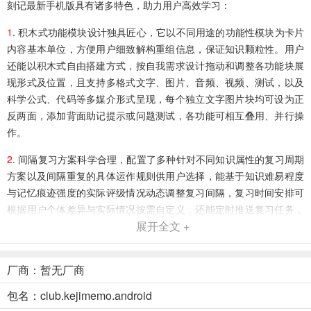
刻记最新手机版具有诸多特色，助力用户高效学习：
1
. 积木式功能模块设计独具匠心，它以不同用途的功能性模块为卡片
内容基本单位，方便用户细致解构重组信息，保证知识颗粒性。用户
还能以积木式自由搭建方式，按自我需求设计拖动和调整各功能块展
现形式及位置，且支持多格式文字、图片、音频、视频、测试，以及
科学公式、代码等多媒介形式呈现，每个独立文字图片块均可设为正
反两面，添加背面助记提示或问题测试，各功能可相互叠用、并行操
作。
2
. 间隔复习方案科学合理，配置了多种针对不同知识属性的复习周期
方案以及间隔重复的具体运作规则供用户选择，能基于知识难易程度
与记忆痕迹强度的实际评级情况动态调整复习间隔，复习时间安排可
根据用户个体差异与实际情况按需自定义，还能定时推送复习任务，
展开全文 +
用户也可随时查看复习计划与进程。
3
. 卡片管理系统功能强大，采用树形结构的文件夹式管理保证知识的
厂商：暂无厂商
上下层级和逻辑，结合标签分类属性，突破层级限制，方便横向快速
定位查找卡片。卡片与卡块之间可实现点到点的相互连接，便于建立
包名：club.kejimemo.android
新旧知识关联，打造个人知识结构图。输入卡片正文中的关键字词能