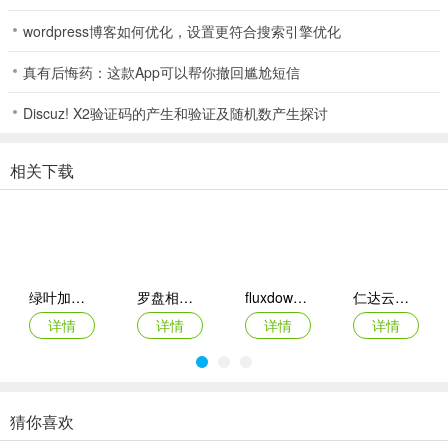
3、并且弹奏时的有很多免费教程供用户参阅
wordpress博客如何优化，设置更符合搜索引擎优化
真有后悔药：这款App可以帮你撤回尴尬短信
应用亮点
Discuz! X2验证码的产生和验证及随机数产生探讨
1、App内置音色优美的古筝模拟器，通过手机触屏即可还原真实古筝
的触感和音色，即使没有实体乐器，用户也能进行沉浸式练习，尤其
适合不便携带古筝的场景。
相关下载
2、提供从入门小调到考级名曲的丰富曲谱资源，覆盖经典民谣、现代
流行曲等多种风格，满足不同水平学习者的需求。曲谱库支持搜索、
下载和分级练习，帮助用户循序渐进提升技能。
3、内置高精度调音器，通过麦克风识别琴弦振动频率实现快速调音，
绿叶加速器app
罗盘相机app
fluxdown手机版
仁达云电脑app
确保音准；节拍器支持速度调节与复合节奏型，帮助用户掌握稳定节
详情
详情
详情
详情
奏，提升演奏专业性。
4、零基础用户可通过跟弹功能逐句拆解经典乐曲，轻松入门；进阶者
可预约专业老师进行一对一在线陪练，实时纠错并指导指法，灵活安
猜你喜欢
排学习时间，提升学习效率。
VEGA云电脑app
2026百度网盘手机客户端
最i玩云手机app
Marvis