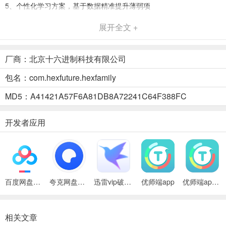
5、个性化学习方案，基于数据精准提升薄弱项
6、家校实时互动，家长随时掌握孩子在校表现
展开全文 +
家庭端app孩子绑定密码是什么
厂商：北京十六进制科技有限公司
家长若不清楚学生学籍号密码信息，可联系老师获取；
包名：com.hexfuture.hexfamily
若需绑定多名孩子，可在app“我的-我的孩子”继续添加。
MD5：A41421A57F6A81DB8A72241C64F388FC
开发者应用
百度网盘绿色免安装Pc电脑版
夸克网盘官方正式版
迅雷vip破解版永久会员2024版
优师端app
优师端app2023
相关文章