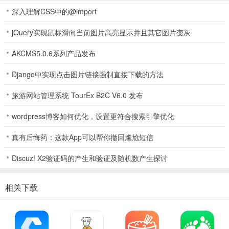
深入理解CSS中的@import
jQuery实现鼠标滑向当前图片高亮显示并且其它图片变灰
应用亮点
1、课堂动态推送，及时了解孩子课堂情况
AKCMS5.0.6系列产品发布
2、学习数据统计，进度与成果一目了然
Django中实现点击图片链接强制直接下载的方法
3、界面简洁易用，操作流畅适合家长学生使用
旅游网站管理系统 TourEx B2C V6.0 发布
4、数据安全可靠，全方位保护学生隐私信息
wordpress博客如何优化，设置更符合搜索引擎优化
更新日志
真有后悔药：这款App可以帮你撤回尴尬短信
v3.3.96版本
Discuz! X2验证码的产生和验证及随机数产生探讨
做作业选择题，更改选项后增加提醒确认，确认后更改成功。
相关下载
优化下载作业PDF失败问题。