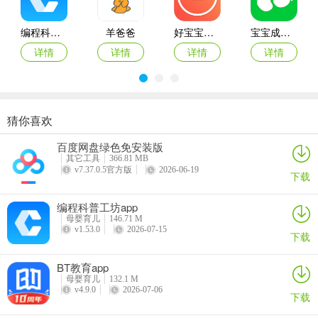
编程科普工坊app
羊爸爸
好宝宝辅食
宝宝成长记手机版
详情
详情
详情
详情
猜你喜欢
憨妈妈
BT教育app
小鹦看看app
核桃软硬件编程app
百度网盘绿色免安装版
详情
详情
详情
详情
其它工具
366.81 MB
v7.37.0.5官方版
2026-06-19
下载
编程科普工坊app
母婴育儿
146.71 M
v1.53.0
2026-07-15
下载
BT教育app
母婴育儿
132.1 M
v4.9.0
2026-07-06
下载