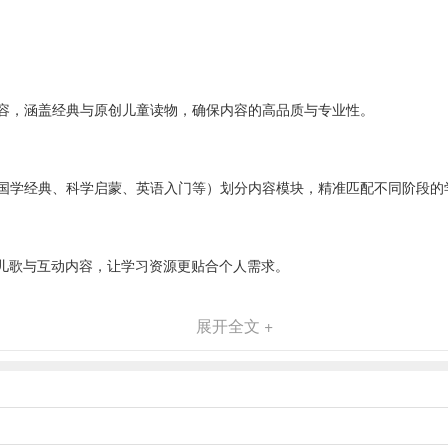
容，涵盖经典与原创儿童读物，确保内容的高品质与专业性。
题（国学经典、科学启蒙、英语入门等）划分内容模块，精准匹配不同阶段的
、儿歌与互动内容，让学习资源更贴合个人需求。
展开全文 +
身“故事小主播”参与创作，增强成就感与表达意愿。
式，让学习过程生动有趣，摆脱单调的文字翻阅。