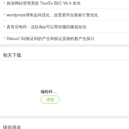
旅游网站管理系统 TourEx B2C V6.0 发布
3、离线下载功能：
wordpress博客如何优化，设置更符合搜索引擎优化
支持无网络环境下阅读已下载的绘本和儿歌，满足外出或碎片时间的学
真有后悔药：这款App可以帮你撤回尴尬短信
4、成长记录系统：
Discuz! X2验证码的产生和验证及随机数产生探讨
清晰追踪孩子的学习进度与阅读轨迹，生成详细的学习报告，助力家长
更新日志
相关下载
v1.1.2版本
1.优化活动打卡重复填写体验
2.优化活动视频图片上传速度
编程科普工坊app
3.修复其他问题
详情
猜你喜欢