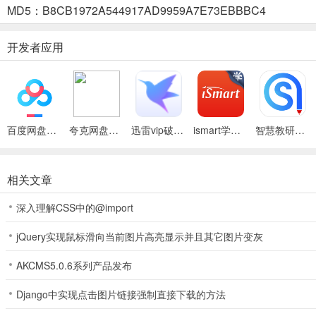
MD5：B8CB1972A544917AD9959A7E73EBBBC4
红袋鼠爱悦读app怎么看手工视频
1、打开登录红袋鼠爱悦读app后点击界面上面的【动手】
开发者应用
2、然后就可以选择手工视频进行观看
百度网盘绿色免安装Pc电脑版
夸克网盘官方正式版
迅雷vip破解版永久会员2024版
ismart学生端官方版
智慧教研室app
3、小朋友观看时可以边看边跟着动手做
相关文章
应用亮点
深入理解CSS中的@import
1、亲子共读模式：
jQuery实现鼠标滑向当前图片高亮显示并且其它图片变灰
支持家长录制专属语音故事，即使不在身边也能通过熟悉的声音陪伴孩
AKCMS5.0.6系列产品发布
2、护眼模式设计：
Django中实现点击图片链接强制直接下载的方法
默认启动柔和光线，减少屏幕对视力的刺激，并可自定义设定使用时长