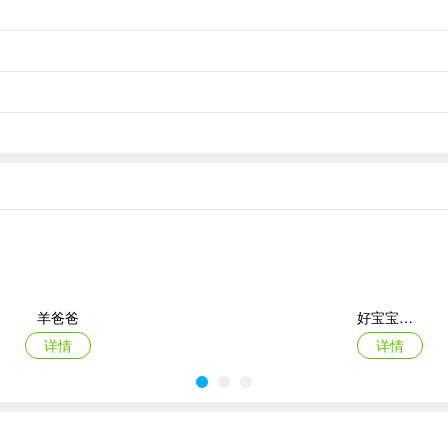
习需求，无需担忧流量消耗，让学习随时随地发生。
了解孩子的成长情况，并针对性地调整教育计划。
羊爸爸
好宝宝辅食
详情
详情