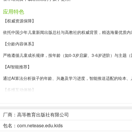
应用特色
【权威资源保障】
依托中国少年儿童新闻出版总社与高教社的权威背景，精选海量优质内
【分龄内容体系】
严格遵循儿童成长规律，按年龄（如0-3岁启蒙、3-6岁进阶）与主
【AI智能推荐】
通过AI算法分析孩子的年龄、兴趣及学习进度，智能推送适配的绘本
【多维互动体验】
集成故事配音、作品展示墙、跟读评分、填空挑战等互动板块，孩子可化
【沉浸式学习场景】
厂商：高等教育出版社有限公司
绘本画面点击可触发声音或微动画，结合趣味跟读模仿、儿歌欢唱等形
包名：com.netease.edu.kids