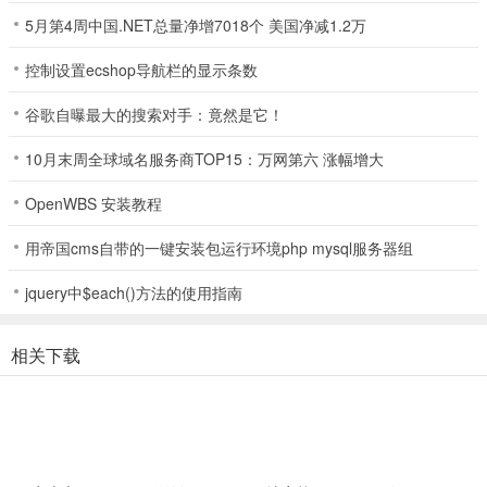
5月第4周中国.NET总量净增7018个 美国净减1.2万
地图剧情流程攻略秘籍
1、首先先过剧情，曹操使用群体技能秒掉吕布军，然后正式开始游戏
控制设置ecshop导航栏的显示条数
2、向上和天子对话，天子表示袁术在城外的山洞里，让我们去消灭袁
谷歌自曝最大的搜索对手：竟然是它！
术
10月末周全球域名服务商TOP15：万网第六 涨幅增大
3、出皇宫，一路收到张飞关羽还有两个曹操的眼线，在武将选项里全
OpenWBS 安装教程
部出战上阵
4、探索一下城内，在右上角，右侧出口，左下学徒共接到4个任务；
用帝国cms自带的一键安装包运行环境php mysql服务器组
宿屋左侧房间里有3个宝箱；宿屋下方有任务怪，将其消灭完成任务
jquery中$each()方法的使用指南
5、出城，曹操眼线说要试探一下实力，刘备一刀一个轻松打翻他们
相关下载
6、下方接到送信任务，收信人在徐州城右上的房间里，进门即可看到
头上的标记
7、继续往前，干掉两个袁术手下，同时接取一个找回信物的任务
8、进入山洞，山洞里有五个宝箱，可以找到铜矿石和信物，完成两个