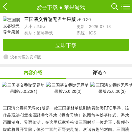
爱吾下载
●
苹果游戏
v5.0.20
三国演义吞噬无界苹果版
大小：2.5G
更新：2026-07-18
类别：
策略游戏
系统：IOS
立即下载
没有对应的安卓版
内容介绍
评论
0
三国演义吞噬无界ios版
是一款三国题材单机剧情冒险类RPG手游，该
作品玩法创意来源经典fc游戏《吞食天地》跑图角色扮演模式。游戏
画面清爽、界面整洁，在这里玩家将扮演三国时期一位君王，带领心
腹武将展开冒险，体验丰富的正野史剧情、诙谐有趣的对白。三国演