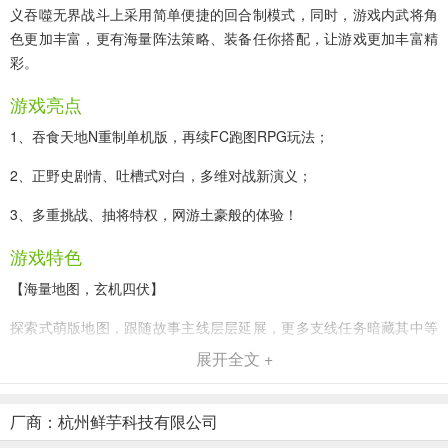
义吞噬无界战斗上采用简单便捷的回合制模式，同时，游戏内武将角
色更加丰富，更有海量阵法策略、装备任你搭配，让游戏更加丰富精
彩。
游戏亮点
1、吞食天地N重制单机版，再续FC跑图RPG玩法；
2、正野史剧情、吐槽式对白，多维对战新演义；
3、多重挑战、抽将特权，网游土豪般的体验！
游戏特色
【海量地图，玄机四伏】
探索式萌版地图，跟随故事主线层层延展，更多支线任务暗藏其中等
你来发掘
展开全文 +
【单机逆袭，经典重现】
厂商：杭州鲜芋科技有限公司
单机重制版，比红白机更方便的对战，比像素点更精细的画面，让你