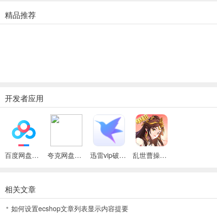
随时随地畅玩三国经典
精品推荐
【上位之作，网游快感】
武将培养唤醒专属技能，战斗力加倍，对战更爽快。副本挑战加快人
物升级，天天免费抽，更多特权为你开启，单机也能创造出网游的快
感
【阵法策略，自由搭配】
开发者应用
采用经典回合制战斗场景，招募名将，施计布阵，海量装备随心选，
由你完成三国霸业
【多维剧情，三国新说】
支线配合主线，争霸背后也别有洞天，更多你不知道的三国故事即将
百度网盘绿色免安装Pc电脑版
夸克网盘官方正式版
迅雷vip破解版永久会员2024版
乱世曹操传TV版
一一呈现
【名将开挂，神级吐槽】
相关文章
吐槽式对白，冷笑话集锦，如果三国也有朋友圈，每句对白都将成为
如何设置ecshop文章列表显示内容提要
经典