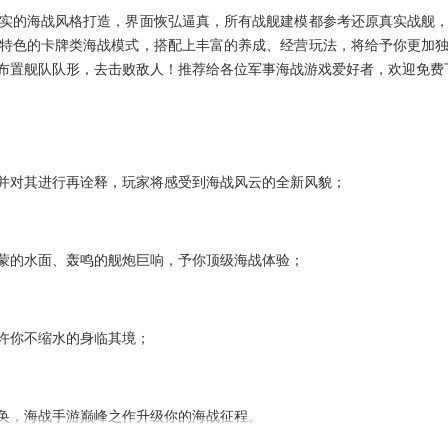
实的海战风格打造，界面恢弘逼真，所有战舰建模都参考还原真实战舰
特色的卡牌类海战模式，搭配上丰富的养成、经营玩法，将给予你更加
布置舰队队形，去击败敌人！推荐给各位军事海战游戏爱好者，欢迎免费
并对其进行再诠释，玩家将感受到海战风云的全新风貌；
蒙的水面、轰鸣的舰炮巨响，予你顶级海战体验；
许你不缩水的身临其境；
奂，海战手游巅峰之作升级你的海战征程。