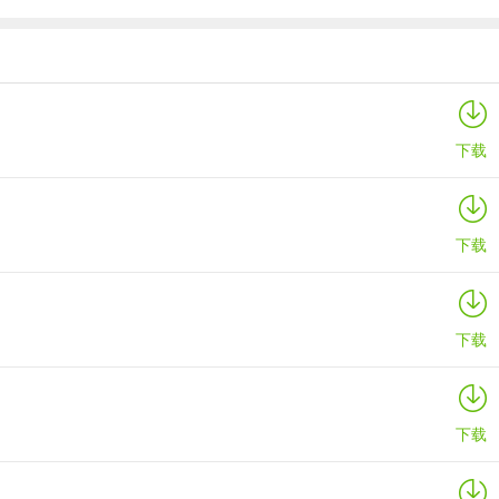
属性，当然大R不需要紫色图纸包，橙色图纸包其实都没什么必要兑换。
产出就比普通打本强了。星期天的守卫油田最好都去打，因为星期天的苏
重建家园iOS版
详情
下载
小R就可以先用5训练弹药训练十次到250生命，然后3训练弹药+金币一
少，我钻石少，没测过。
下载
下载
下载