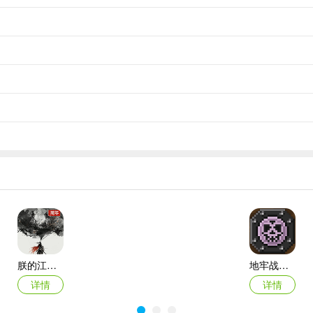
经一艘船连续3个miss干掉BOSS。后期建议用暴击，+5橙船基本都
不用买原油基本也能升到22级左右。
，比如前段时间出的蒙大拿和现在出的改大和，估计过段时间还有。出了限
。
的培养，有可以+1的橙船先上。船的选择上面有说。一般这样套路玩下去，
征战BOSS，然后凑够280钻拿橙船。如果有兑换码礼包，领了的话
5级开启的勋章还有训练特别耗金币，所以海盗的宝藏最后一档每天打。大
朕的江山ipad版
地牢战争ios版(Dungeon Warfare)
，紫装是12次，橙装是30-40次，发动机还要多个一倍左右，所以要
详情
详情