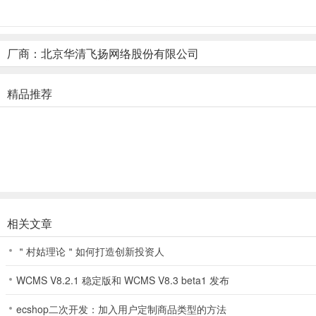
5、击沉一切，目标全世界！
持续更新，开放更多更好玩的功能，不断完善和丰富游戏，敢于创新的
厂商：北京华清飞扬网络股份有限公司
战舰帝国苹果版新手攻略
1、船的选择：
精品推荐
对于大R而言，当然是选择限时活动的那种船，越多越好!限时船的技
场。首推随机3目标的技能，其次随机2目标、随机4目标，然后就是打
小R的话，最好先按3橙5紫、4橙4紫的培养，待紫船全+5之后，慢
类的橙船，小R们换不了，不建议培养。如果坚信自己的人品足够好就
非R们，拿橙船的机会比较小，也别想了，先全紫船培养吧，所以十连抽
美，但是发展也就到这了。
相关文章
2、阵容排布：
＂村姑理论＂如何打造创新投资人
阵容当然是能扛的放前排，输出高的放后排了，基本上战列舰的生命和
WCMS V8.2.1 稳定版和 WCMS V8.3 beta1 发布
改大和或者技能2是单目标的船。
ecshop二次开发：加入用户定制商品类型的方法