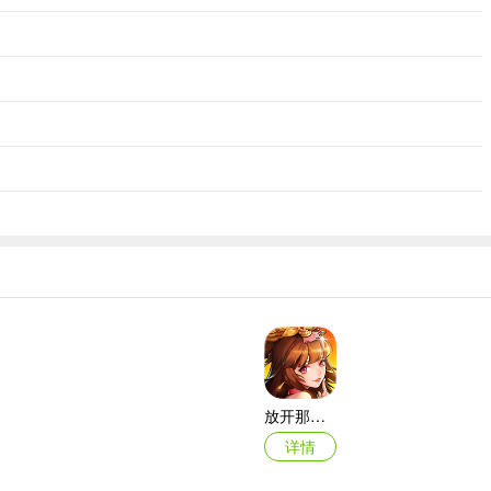
有暴伤，出个暴击。
时船，可以去新区冲排名，基本上如果能抽出5张图纸和第一名奖励的2
7天过俾斯麦不是梦。
更简单，加上打一天积累下来的低级万能图纸，一橙三四紫毫无压力。只要
R没必要打，开箱子就行了。
放开那三国2ipad版
先计算好剩余的掠夺令，再去愉快的抢夺。当然，遇到玩家的话，抢到碎片
详情