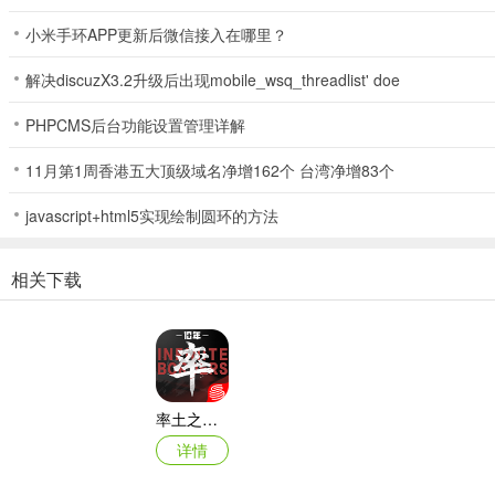
旗舰技能的话，前期建议就是闪避，站得住才有输出。我旗舰闪避7级，曾
小米手环APP更新后微信接入在哪里？
3、开局篇：
解决discuzX3.2升级后出现mobile_wsq_threadlist' doe
战舰帝国一般是上午开服，第一天可以领两次油，加上送的小原油桶，
PHPCMS后台功能设置管理详解
大R不用说，抽抽抽!最好先找个区玩着熟悉游戏，等新船的限时活动
张一共7张能出+3船就差不多了。当然，壕们想抽到够+5的也是可以的
11月第1周香港五大顶级域名净增162个 台湾净增83个
小R嘛，先把首充全部充一遍，然后去十连抽，按照3橙5紫、4橙4紫
javascript+html5实现绘制圆环的方法
非R，7天过俾斯麦基本不用想了，第一天争取用全蓝船拿下第一个限时
每天把油打完，限时征战基本都能推掉6个BOSS。
相关下载
4、活动：
海盗的宝藏：等到最后一档开启之后再打，非R缺钱也可以打，因为3
大西洋运输线，每天必打。
率土之滨ipad版
夺宝奇兵：有更好的配件碎片就去抢吧!目测蓝装碎片一个要抢7次左右
详情
的概率会提高，如果打得赢就尽情的抢吧。