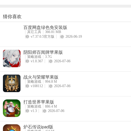
竞技场：当然要打!花钱是为了什么?不就是为了在竞技场前十占据一
守卫油田：建议每天最好还是去打。守卫油田的产出其实很不错，有科
猜你喜欢
帝国霸略March of Empires: Strategy MMO
联舰队属性弱一些，能守卫更多波，获得的奖励也就更多一些，而且越
百度网盘绿色免安装版
详情
其它工具
366.81 MB
答题：赶得上就参加呗，想必玩这游戏的军迷都比我懂得多吧，拿个名
v7.37.0.5官方版
2026-06-19
5、战舰训练小技巧：
阴阳师百闻牌苹果版
非R可以先用5训练弹药一次一次的训练到250生命，然后用3训练弹药
策略游戏
3.7G
v1.0.367
2026-07-06
次一次训练到350生命，再用3训练弹药+金币的训练十次，这一下也
战火与荣耀苹果版
更新日志
策略游戏
994.8 M
v7.1.120版本
v108112
2026-07-06
1、新增特权头像-海洋霸主，拥有专属聊天框、专属指挥官技能形象
打造世界苹果版
策略游戏
886.4 M
2、助手功能优化
v1.3
2026-07-06
3、优化服务器配置
炉石传说ipad版