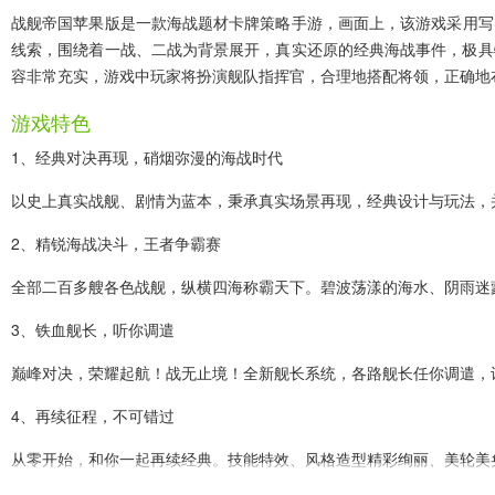
战舰帝国苹果版
是一款海战题材卡牌策略手游，画面上，该游戏采用写
线索，围绕着一战、二战为背景展开，真实还原的经典海战事件，极具
容非常充实，游戏中玩家将扮演舰队指挥官，合理地搭配将领，正确地
游戏特色
1、经典对决再现，硝烟弥漫的海战时代
以史上真实战舰、剧情为蓝本，秉承真实场景再现，经典设计与玩法，
2、精锐海战决斗，王者争霸赛
全部二百多艘各色战舰，纵横四海称霸天下。碧波荡漾的海水、阴雨迷
3、铁血舰长，听你调遣
巅峰对决，荣耀起航！战无止境！全新舰长系统，各路舰长任你调遣，
4、再续征程，不可错过
从零开始，和你一起再续经典。技能特效、风格造型精彩绚丽、美轮美