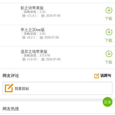
3、精致3D建模，打造真实攻城略地之感；
影之诗苹果版
策略游戏
3.1G
4、核心策略玩法，辅以多种创新型玩法，精彩体验不间断；
v11.4.1
2026-07-06
下载
5、主线剧情跌宕起伏，带你深入体验真实的三国乱世；
率土之滨ios版
策略游戏
2.4G
6、操作简单，注重劳逸，游戏体验别具一格；
v8.2.3
2026-07-06
下载
7、3D动态的策略战斗系统，配合兵种克制关系、武将怒气技能、武
遗弃之地苹果版
将羁绊光环、多种军械辅助等众多策略元素，极大的体现战斗策略变
策略游戏
373.9 M
化。
v1.0.10
2026-07-06
下载
资源获取攻略
网友评论
说两句
孙子兵法有云：凡用兵之法，驰车千驷，革车千乘，带甲十万，千里
馈粮。说的就是物质和资源对于战争的重要性。在《三国志2017》
我要跟贴
中，各位主公将会接触到以下四种资源：粮食、木材、石料、铁矿。
资源的用途：
目录
网友热搜
粮食：大军未动，粮草先行。粮食主要用来招兵买马；