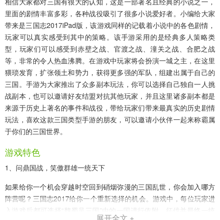
相信大家都对三国有很大的认知，这是一部著名且经典的小说之一，
里面的剧情丰富多彩，各种战役吸引了很多小说爱好者。小编给大家
带来是
三国志2017iPad版
，该游戏同样的记载着小说中的各色剧情，
玩家可以真实感受到其中的策略。该手游采用的是经典多人策略类
型，玩家们可以感受到赤壁之战、官渡之战、潼关之战、合肥之战
等，非常的令人热血沸腾。在游戏中玩家将会扮演一城之主，在这里
猥琐发育，扩张领土和势力，获得更多强的军队，组建出属于自己的
三国。手游为大家推出了众多副本玩法，你可以选择自己独自一人挑
战副本，也可以邀请好友结盟对抗其他玩家，并且这里诸多副本都是
来源于历史上著名的事件和战役，带给玩家们带来最真实的历史剧情
玩法，喜欢这款三国类型手游的朋友，可以邀请小伙伴一起来称霸属
于你们的三国世界。
游戏特色
1、问鼎国战，笑傲群雄一统天下
如果给你一个机会穿越时空回到硝烟弥漫的三国乱世，你会加入哪方
阵营呢？三国志2017给你一个重新选择的机会。游戏中，每位玩家进
入游戏后都可选择“魏蜀吴三国”中的一国进行依附，征伐并最终一统
展开全文 +