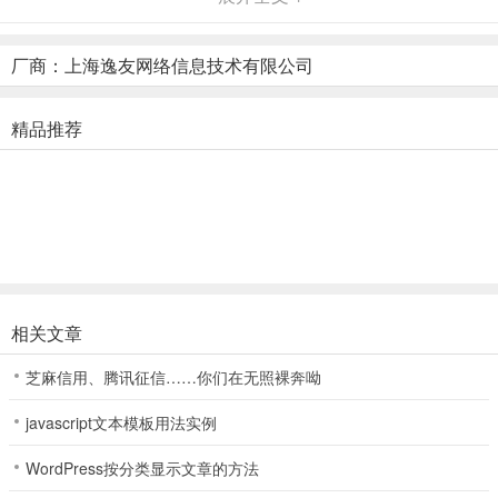
天下。同时，为了增加玩家的目标感，过程中还可体验“加官进爵”的
带来的非凡体验。值得一提的是，当玩家的最高官职成为国王时，便
能指挥其他玩家发起国战哦。
厂商：上海逸友网络信息技术有限公司
2、城池争霸，赏金讨伐置业兴家
精品推荐
在三国志2017中，所有玩家朋友都将从“黄巾起义”开始，在游戏中崭
露头角，辗转获得封地。而城池则将作为玩家的“大本营”，通过化
身“主公”的玩家指挥城池建设、打造军队、世界征伐等，逐步壮大，
最终一统汉室江山。
主城里二十多个建筑各自独立，数十种玩法解锁升级乐趣无敌。合理
安排建筑建设以及内政的实施，是城池系统的主要玩法策略；同时城
池发展的程度，将直接决定玩家的部队生产、作战能力。
相关文章
城防系统玩法攻略
芝麻信用、腾讯征信……你们在无照裸奔呦
在《三国志2017》的世界中，豪杰并起，群雄逐鹿，攻城略地之事不
javascript文本模板用法实例
可胜数，各方英雄厉兵秣马，枕戈待旦，大战一触即发。知己知彼，
百战不殆。主公们若能对攻城战事有所了解，必能在群雄争霸之中立
WordPress按分类显示文章的方法
于不败之地。