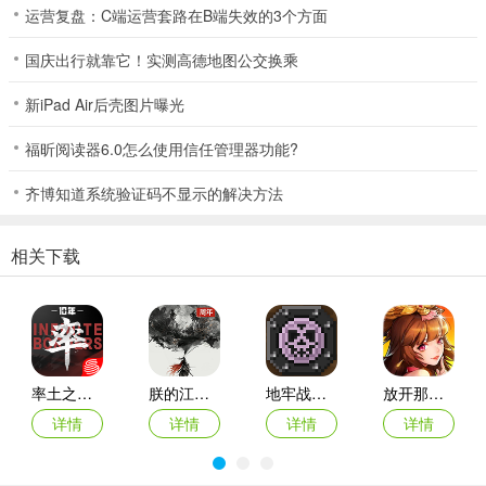
运营复盘：C端运营套路在B端失效的3个方面
1、如何开启城防
国庆出行就靠它！实测高德地图公交换乘
当大殿升级到5级时，水镜先生会指引各位主公解锁城墙。解锁城墙
后，主公们可以通过升级城墙来加强城防，城墙达到一定等级后更可
新iPad Air后壳图片曝光
以解锁和升星城防器械
福昕阅读器6.0怎么使用信任管理器功能?
齐博知道系统验证码不显示的解决方法
相关下载
2、城防建筑分类
率土之滨ipad版
朕的江山ipad版
地牢战争ios版(Dungeon Warfare)
放开那三国2ipad版
游戏中的城防建筑分类拒马和箭楼两个部分，它们的作用分别如下：
详情
详情
详情
详情
拒马：在城池防守战中，当野战部队武将全部战败时，拒马就会成为
城池的最后一道防线，阻止敌人直接攻打城门。