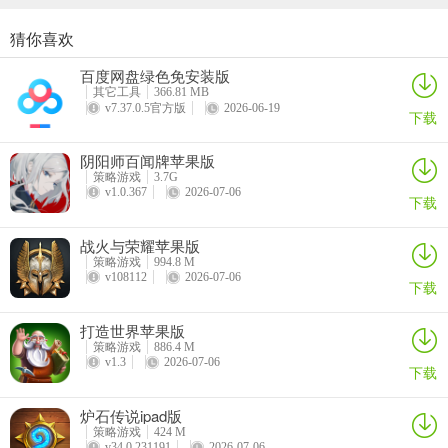
箭楼：在城池防守战中，当野战部队武将全部战败时，箭楼就会成为
猜你喜欢
城池内绝地反击的设施，它可以通过持续的攻击来消灭攻方的部队
帝国霸略March of Empires: Strategy MMO
阴阳师百闻牌苹果版
重返帝国苹果版
重建家园iOS版
百度网盘绿色免安装版
详情
详情
详情
详情
其它工具
366.81 MB
v7.37.0.5官方版
2026-06-19
下载
阴阳师百闻牌苹果版
策略游戏
3.7G
v1.0.367
2026-07-06
下载
战火与荣耀苹果版
策略游戏
994.8 M
3、城防的升级
v108112
2026-07-06
下载
在《三国志2017》中，各位主公可以通过使用一定的资源来对城防器
打造世界苹果版
械进行升星。升星拒马可对其进行加固，增加它的血量以及防御，升
策略游戏
886.4 M
星箭塔则可增加箭塔的血量以及攻击力
v1.3
2026-07-06
下载
炉石传说ipad版
策略游戏
424 M
v34.0.231191
2026-07-06