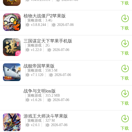
下载
植物大战僵尸2苹果版
策略游戏
3.4G
v3.8.8.244
2026-07-06
下载
三国谋定天下苹果手机版
4、城墙驻守
策略游戏
2G
v1.22.0
2026-07-06
下载
城池的防御主要还是要靠主公派驻的部队，当各位主公发现敌情时，
最好第一时间将调迁己方的精锐部队进行驻守。同时选择自动补兵，
战舰帝国苹果版
确保城防力量的充足。值得注意的是，城池的守备部队只能有一支，
策略游戏
558.5 M
并且驻守的部队不可再进行其他操作。
v7.1.120
2026-07-06
下载
此外，主公们还可以邀约军团友军进行协防，大力提升城池防御水平
战争与文明ios版
策略游戏
315.2 MB
游戏优势
v1.6.26
2026-07-06
下载
1、日本光荣《三国志11》正版授权，官方品质，全程提供技术支
游戏王大师决斗苹果版
持；
策略游戏
327 M
v2.6.1
2026-07-06
2、写实怀旧风格，融合多人在线即时互动，增强游戏交互性；
下载