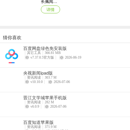
长佩阅读苹果版
详情
猜你喜欢
七猫小说苹果手机版
百度网盘绿色免安装版
详情
其它工具
366.81 MB
v7.37.0.5官方版
2026-06-19
央视新闻ipad版
资讯阅读
303.7 M
v10.10.0
2026-07-06
晋江文学城苹果手机版
资讯阅读
282 M
v6.0.9
2026-07-06
百度知道苹果版
资讯阅读
371.9 M