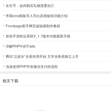
女生节，如何购买礼物宠爱自己
软件功能
帝国cms模板导入导出及模板组功能介绍
内容全面且及时：聚合超过5000个内容站点，24小时刷不停。
推荐精准：定制你的专属新闻资讯，头条更懂你。
Frontpage新手网页超链接制作教程
评论精彩：网友互动，评论比新闻更劲爆。
加加手游联运系统V_1.7版本功能最新升级
分享便捷：全社交平台一键分享，你的看法，与更多好友分享。
详解PHP中的Traits
云端储存：云端自动备份你的收藏和评论，数据永不丢失，在手机和电
腾讯“泛娱乐”全面布局开始 文学业务或独立上市
更新日志
浅谈使用PHP开发微信支付的流程
v16.0.0版本
相关下载
修复了已知问题，提升了app的稳定性