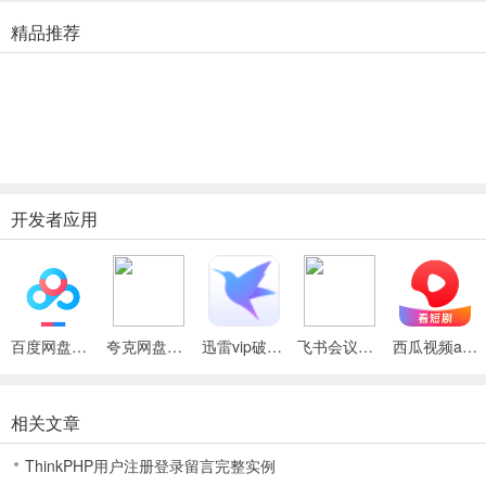
【发布专属微头条】
精品推荐
上传发布内容，你也可以上头条
超多明星大V入驻，与偶像互动升级
【丰富频道 你要的都在这里】
海量小说免费阅读，超清漫画漫迷社区
开发者应用
一手体育新闻 热辣赛事点评
【新鲜短视频看不停】
影视搞笑娱乐游戏生活...覆盖千万精彩短视频
百度网盘绿色免安装Pc电脑版
夸克网盘官方正式版
迅雷vip破解版永久会员2024版
飞书会议室app
西瓜视频app最新版本
无广告省流量，热点冷门一键看过瘾
【个性化内容支持收藏】
相关文章
80万+头条号网罗所有精彩资讯，有内容有观点
ThinkPHP用户注册登录留言完整实例
心仪内容一键收藏，历史记录搜索无压力