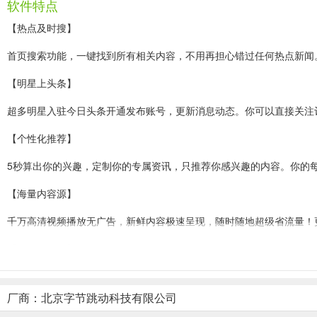
软件特点
【热点及时搜】
首页搜索功能，一键找到所有相关内容，不用再担心错过任何热点新闻
【明星上头条】
超多明星入驻今日头条开通发布账号，更新消息动态。你可以直接关注评
【个性化推荐】
5秒算出你的兴趣，定制你的专属资讯，只推荐你感兴趣的内容。你的每
【海量内容源】
千万高清视频播放无广告，新鲜内容极速呈现，随时随地超级省流量！更
【精彩问答区】
不想只做旁观者？新增“问答”频道——热门话题一起聊，你的答案也
厂商：北京字节跳动科技有限公司
今日头条苹果ipad版亮点