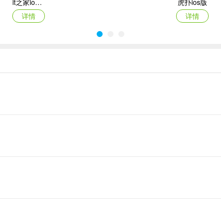
it之家ios版
虎扑ios版
详情
详情
无讼苹果版
咪咕阅读苹果手机版
详情
详情