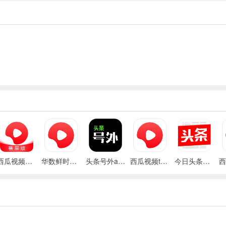
西瓜视频横屏版app
华数鲜时光tv手机版
头条号外app(改名有柿)
西瓜视频tv电视版安装包(百视通鲜时光)
今日头条自媒体官方版