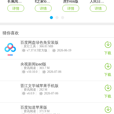
首页搜索功能，一键找到所有相关内容，不用再担心错过任何热点新
长佩阅读苹果版
it之家ios版
虎扑ios版
人民日报ios版
闻。聚合超多家内容站点，热点资讯一手掌握，让优质的内容带你
详情
详情
详情
详情
飞！
【明星上头条】
超多明星入驻今日头条开通发布账号，更新消息动态。你可以直接关
猜你喜欢
七猫小说苹果手机版
无讼苹果版
咪咕阅读苹果手机版
深圳书城app
注评论点赞，不错过 TA 发布的每条资讯，与你心中的明星大V拉近距
百度网盘绿色免安装版
详情
详情
详情
详情
离，互动升级！
其它工具
366.81 MB
v7.37.0.5官方版
2026-06-19
下载
【个性化推荐】
央视新闻ipad版
5 秒算出你的兴趣，定制你的专属资讯，只推荐你感兴趣的内容。你
资讯阅读
303.7 M
的每一次顶踩、收藏、转发都形成个性化用户数据，被头条记录学
v10.10.0
2026-07-06
下载
习。每日 1000 多位工程师精心优化算法，只为每一次推荐都合你
意。
晋江文学城苹果手机版
资讯阅读
282 M
【海量内容源】
v6.0.9
2026-07-06
下载
千万高清视频播放无广告，新鲜内容极速呈现，随时随地超级省流
百度知道苹果版
量！更有超过 44万家头条号每日为你创作新鲜精彩内容，不远游，知
资讯阅读
371.9 M