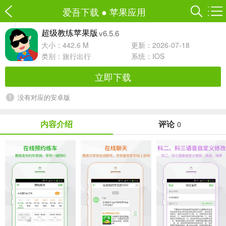
爱吾下载
●
苹果应用
v6.5.6
超级教练苹果版
大小：442.6 M
更新：2026-07-18
类别：
旅行出行
系统：IOS
立即下载
没有对应的安卓版
内容介绍
评论
0