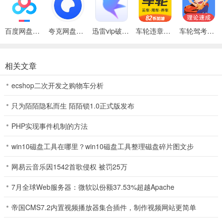
【我是学员】
理论：科目一、科目四的所有理论驾考知识和题型。直连数据源，定
百度网盘绿色免安装Pc电脑版
夸克网盘官方正式版
迅雷vip破解版永久会员2024版
车轮违章查询app
车轮驾考通考驾照app
期实时更新题库，每题都有解释和答题技巧，不仅仅是知道，而且能
理解。
相关文章
视频：科目二、科目三考场视频、考场路线实拍、灯光模拟、语音播
报。教练全程剖析练车考点以及注意事项，极大提高考试效率。帮你
ecshop二次开发之购物车分析
培养车感，熟悉档位、离合、后视镜，一看即懂，一点即通过。
只为陌陌隐私而生 陌陌锁1.0正式版发布
考试：学习进度教练随时掌握，教练可根据进度安排考试。
PHP实现事件机制的方法
【我是教练】
win10磁盘工具在哪里？win10磁盘工具整理磁盘碎片图文步
管理：建立学员档案，一键查看学员联系方式，驾考阶段，缴费信息
等。
网易云音乐因1542首歌侵权 被罚25万
考试：辅助安排考试，辅助教练合理分配考试。
7月全球Web服务器：微软以份额37.53%超越Apache
招生：每天更新招生文案配图，系统自动分配学员。招生不费力。
帝国CMS7.2内置视频播放器集合插件，制作视频网站更简单
更新日志