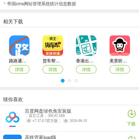
帝国cms网站管理系统统计信息数据
v6.5.6版本
1、已更新至最新题库
相关下载
2、优化功能，提升体验
路路通时刻表ios版
货车帮货主苹果版
香港出行易ios版(HKeMobilit)
美景听听ios版
详情
详情
详情
详情
猜你喜欢
上海交通卡苹果版
元贝驾考ipad版
货车帮ios版
锦江酒店app苹果版
百度网盘绿色免安装版
详情
详情
详情
详情
其它工具
366.81 MB
v7.37.0.5官方版
2026-06-19
下载
高铁管家ipad版