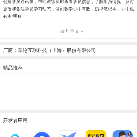
创建学员通讯录，帮助教练实时查看学员信息，了解学员情况，及时
更改和备注学员学习动态，做到教学心中有数，扔掉笔记本，手中也
有本“明账”
2、特色考试汇总，可实时掌握学员模拟考试成绩
展开全文 +
超级教练考试汇总，可一键查看学员在驾校一点通的实时考试动态，
让您第一时间掌握学员考试成绩，更有贴心成绩提醒设置，帮您快速
厂商：车轮互联科技（上海）股份有限公司
找到达标学员，合理安排考试名额，提高学员考试通过率，妥妥哒！
3、短信群发让通知精准下达
精品推荐
告别传统一个一个电话通知学员，学员按科目分类，通知一键下达，
让考试安排，最新通知更简单、精准、直接。
4、语音播报
科三语音自动播报，保存地图上的坐标信息和语音信息，到达后自动
播报。
开发者应用
软件亮点