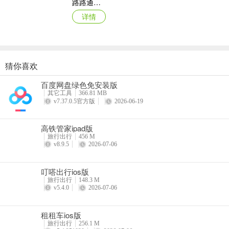
路路通时刻表ios版
详情
猜你喜欢
上海交通卡苹果版
百度网盘绿色免安装版
详情
其它工具
366.81 MB
v7.37.0.5官方版
2026-06-19
高铁管家ipad版
旅行出行
456 M
v8.9.5
2026-07-06
叮嗒出行ios版
旅行出行
148.3 M
v5.4.0
2026-07-06
租租车ios版
旅行出行
256.1 M