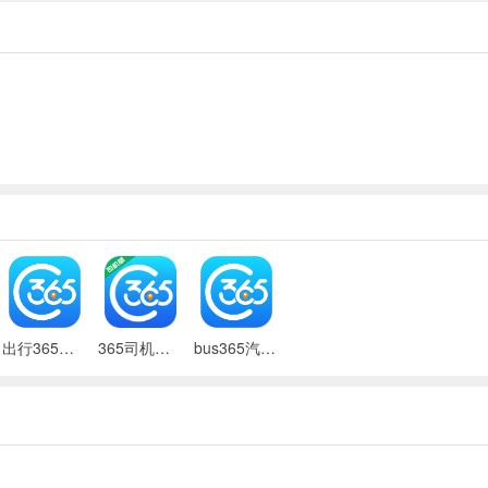
票余票量及汽车类型等信息的查询服务。
出行365汽车票官方版
365司机助手app
bus365汽车购票官方版app(改名出行365)