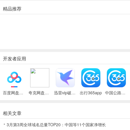
可提供全国各地客运站的长途汽车时刻表、长途汽车票价格、长途汽车
精品推荐
更新日志
v6.3.94版本
1、修复已知问题。
开发者应用
百度网盘绿色免安装Pc电脑版
夸克网盘官方正式版
迅雷vip破解版永久会员2024版
出行365app
中国公路客票网app官方版(出行365)
相关文章
3月第3周全球域名总量TOP20：中国等11个国家净增长