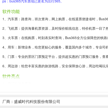
ps：bus365汽车票现已更名为出行365。
软件功能
1、汽车票：路查询，班次查询，网上购票，在线退票便捷省时，Bus3
2、飞机票：提供海量机票资源，及时报价航线信息，特价机票一目了
3、火车票：在线购票，时刻表实时查询，Bus365全方位保障您的铁路
4、用车：新增业务，给您更贴心的服务，覆盖国内多个城市，专业司
5、门票：专业的景区门票预定平台，提供超实惠的门票预订服务，查
6、周边游：给您丰富实惠的旅游线路，安全保障放心游，周边吃喝玩
软件亮点
1、客运站信息查询
可提供长途汽车客运站地址、长途汽车客运站联系电话、客运站周边公
厂商：盛威时代科技股份有限公司
2、汽车票/时刻表查询