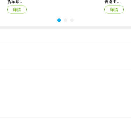
货车帮货主苹果版
香港出行易ios版(HKeMobilit)
详情
详情
元贝驾考ipad版
货车帮ios版
详情
详情