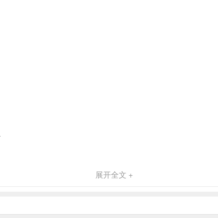
。
展开全文 +
台运行，方便安全快捷！容量大！可以备份5000万张，相当于800部1