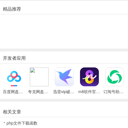
word、excel、ppt等office文档上传并存储到微云之后，在手机
精品推荐
3、支持压缩包预览：
在手机端，收到压缩包（zip，rar，7z）可以在iPhone上直接预览，
4、新增保险箱功能：
保险箱是安全的云端存储的又一层防护，保险箱中的
开发者应用
更新日志
v6.10.15版本
修复已知问题，优化用户体验。
百度网盘绿色免安装Pc电脑版
夸克网盘官方正式版
迅雷vip破解版永久会员2024版
m8软件官方版
订阅号助手安卓版
相关文章
php文件下载函数