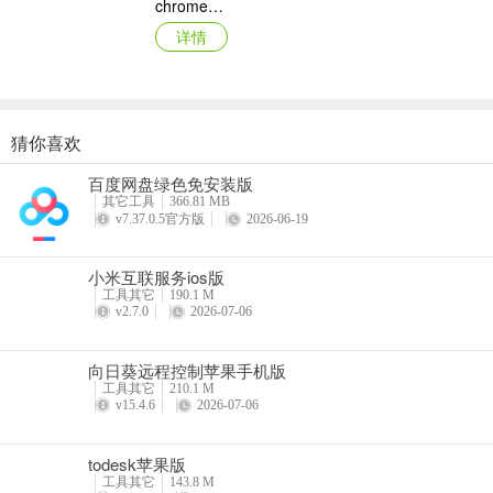
chrome苹果手机版
详情
猜你喜欢
MT管理器苹果版
百度网盘绿色免安装版
详情
其它工具
366.81 MB
v7.37.0.5官方版
2026-06-19
小米互联服务ios版
工具其它
190.1 M
v2.7.0
2026-07-06
向日葵远程控制苹果手机版
工具其它
210.1 M
v15.4.6
2026-07-06
todesk苹果版
工具其它
143.8 M