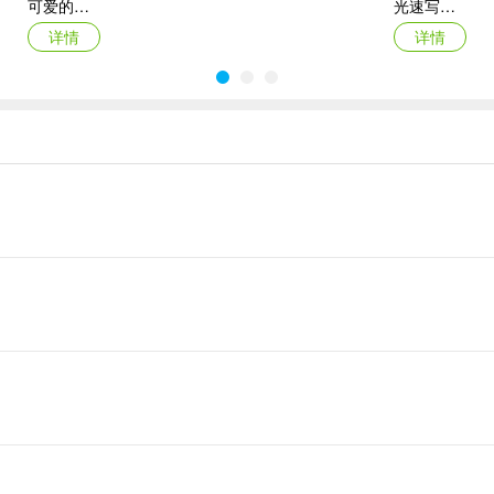
可爱的计算器iOS
光速写作苹果版
详情
详情
海康智存苹果版
迅雷浏览器苹果版
详情
详情