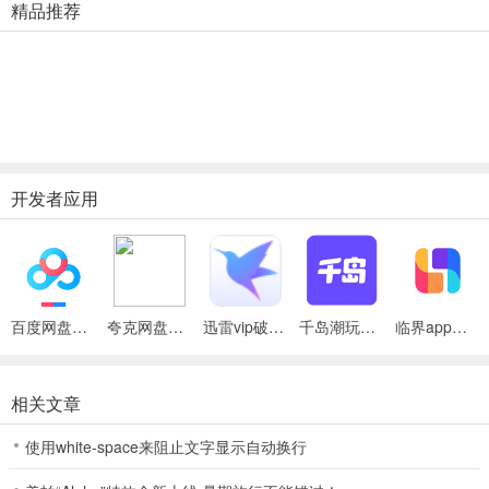
5、【丰富兴趣档案】标记你的兴趣爱好，轻松查看我与伙伴的共用爱
精品推荐
好。
千岛ios版怎么联系客服？
1、打开千岛苹果版，点击右下角“我的”；
2、接着点击“获取帮助”；
开发者应用
3、然后点击“联系客服”；
百度网盘绿色免安装Pc电脑版
夸克网盘官方正式版
迅雷vip破解版永久会员2024版
千岛潮玩族安卓版
临界app官方版
4、最后选择要询问的问题即可。
相关文章
使用white-space来阻止文字显示自动换行
软件优势
1、自动为你推荐个性商品，省去自己搜索、筛选、寻找的时间；