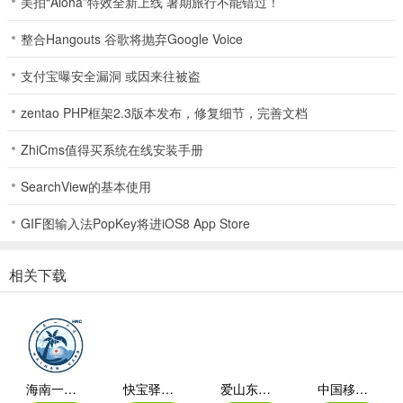
美拍“Aloha”特效全新上线 暑期旅行不能错过！
2、可以关注分享商品的博主，博主更新动态的话可以及时知道；
整合Hangouts 谷歌将抛弃Google Voice
3、每个人想要买的商品这里都有，不管你需要什么这里都能提供；
支付宝曝安全漏洞 或因来往被盗
4、每天都会推送人气高的热门商品，能够让你买到最受欢迎的商品。
zentao PHP框架2.3版本发布，修复细节，完善文档
更新日志
ZhiCms值得买系统在线安装手册
v6.39.0版本
SearchView的基本使用
1. 正版LABUBU，DIMOO，Hirono，CRYBABY，MOLLY，
GIF图输入法PopKey将进iOS8 App Store
SKULLPANDA等热门IP确认款，不用抽，闪购直接买
2. 实时比价，极速发货。新人首单无门槛包邮，定期发放邮费券福利
相关下载
3. 专业鉴别，100% 正品保障
4. 超全商品库，实时市场最低价
海南一卡通iOS
快宝驿站苹果版
爱山东苹果版
中国移动福建app苹果版(八闽生活)