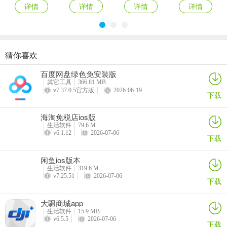
详情
详情
详情
详情
猜你喜欢
爱抢购ios版
拍机堂ios版
百合生活ios版
麦当劳苹果手机版
百度网盘绿色免安装版
详情
详情
详情
详情
其它工具
366.81 MB
v7.37.0.5官方版
2026-06-19
下载
海淘免税店ios版
生活软件
79.6 M
v6.1.12
2026-07-06
下载
闲鱼ios版本
生活软件
319.6 M
v7.25.51
2026-07-06
下载
大疆商城app
生活软件
15.9 MB
v6.5.5
2026-07-06
下载