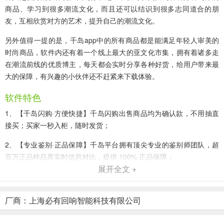
商品、学习到很多潮流文化，而且还可以结识到很多志同道合的朋
友，互相欣赏对方的艺术，提升自己的潮流文化。
另外值得一提的是，千岛app中的所有商品都是能满足年轻人审美的
时尚商品，软件内还有着一个线上最大的亚文化市集，拥有着诸多走
在潮流前线的优质博主，每天都会实时分享各种好货，给用户带来最
大的保障，有兴趣的小伙伴还不赶紧来下载体验。
软件特色
1、【千岛闪购·方便快捷】千岛闪购出售商品均为确认款，不用抽直
接买；买家一秒入柜，随时发货；
2、【专业鉴别·正品保障】千岛平台拥有顶尖专业的鉴别师团队，超
百万正品样品库实时信息对比，提供 100% 正品保障；
展开全文 +
3、【超全商品库·实时最低价】290w+ 商品资料库，集中竞价，实时
最低价；
厂商：上海必有回响智能科技有限公司
4、【最全图鉴百科】拍照识图一键搜索，市场价格实时监测；