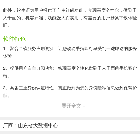
此外，软件还为用户提供了自主订阅功能，实现高度个性化，做到千
人千面的手机客户端，功能强大而实用，有需要的用户赶紧下载体验
吧。
软件特色
1、聚合全省服务应用资源，让您动动手指即可享受到一键即达的服务
体验
2、提供用户自主订阅功能，实现高度个性化做到千人千面的手机客户
端。
3、具备三重身份认证特性，真正做到为您的身份隐私信息做到保驾护
航。
展开全文 +
4、持续提高用户互动体验，深入到群众中去不断增强百姓和企业参与
感。
厂商：山东省大数据中心
5、服务不断优化、新闻及时更新、站点无缝切换，让您从此爱上山
东。