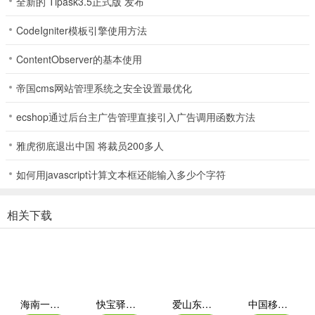
全新的 Tipask3.5正式版 发布
【消息中心】首页及时提醒办件消息，关键**不错过;
CodeIgniter模板引擎使用方法
【智能检索】增加热搜、检索词联想，检索体验再提升。
ContentObserver的基本使用
更多精彩等你发现……
帝国cms网站管理系统之安全设置最优化
ecshop通过后台主广告管理直接引入广告调用函数方法
雅虎彻底退出中国 将裁员200多人
如何用javascript计算文本框还能输入多少个字符
相关下载
海南一卡通iOS
快宝驿站苹果版
爱山东苹果版
中国移动福建app苹果版(八闽生活)