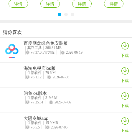
详情
详情
详情
详情
猜你喜欢
爱抢购ios版
拍机堂ios版
百合生活ios版
麦当劳苹果手机版
百度网盘绿色免安装版
详情
详情
详情
详情
其它工具
366.81 MB
v7.37.0.5官方版
2026-06-19
下载
海淘免税店ios版
生活软件
79.6 M
v6.1.12
2026-07-06
下载
闲鱼ios版本
生活软件
319.6 M
v7.25.51
2026-07-06
下载
大疆商城app
生活软件
15.9 MB
v6.5.5
2026-07-06
下载