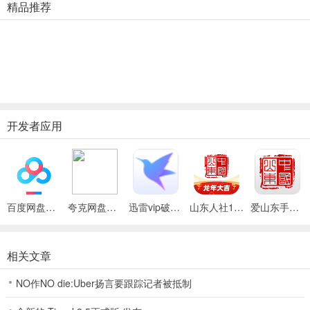
精品推荐
软件亮点
1、爱山东app的主导航包括“首页、服务、资讯和我的”四个菜单；
2、首页导航分为“掌上办事、我的订阅、热点应用”三个子菜单；
3、服务导航是对首页-热点应用做了扩充，分为常用服务、专项服务
和营商服务三个子菜单；
开发者应用
4、资讯导航分为四个模块，喜欢时政的朋友们可以直接来“资讯导
航”随时查看最近的新闻；
5、个人中心中“我的足迹”可算是一个亮点，在这里近期办过的事项可
以更加快捷地查询到。
百度网盘绿色免安装Pc电脑版
夸克网盘官方正式版
迅雷vip破解版永久会员2024版
山东人社12333最新版
爱山东手机版
更新日志
v5.4.0版本
相关文章
【登录优化】响应国家法律法规，优化登录方式，提升登录体验；
NO作NO die:Uber扬言要跟踪记者被抵制
【界面优化】优化客户端页面布局，提升易用性;