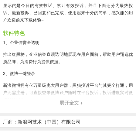
显示的是今日的有效投诉、累计有效投诉，并且下面还分为最热投
诉、最新投诉、已回复和已完成，使用起来十分的简单，感兴趣的用
户欢迎前来下载体验~
软件特色
1、企业信誉全透明
推出红黑榜，企业信誉直观透明地展现在用户面前，帮助用户甄选优
质品牌，为消费行为提供依据。
2、微博一键登录
新浪微博拥有亿万量级庞大用户群，黑猫投诉平台与其完全打通，用
户无需注册，可直接登录微博账户随时在平台投诉，投诉进度实时微
博私信同步。
展开全文 +
3、7X24小时处理消费纠纷
厂商：新浪网技术（中国）有限公司
第一时间处理投诉案例，与京东、苏宁、街电等企业合作，承诺24小
时响应，可使消费投诉得到极速解决。