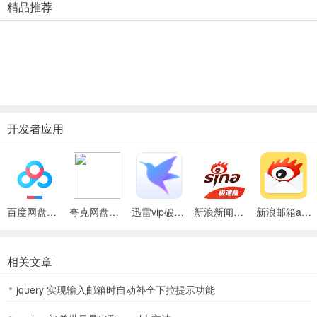
精品推荐
软件功能
1、【公平公正】
坚持公开、公正、公益的原则，为消费者与企业的理性沟通建立渠
道。
2、【快速处理】
开发者应用
黑猫官方合作企业，24小时响应投诉。
3、【红黑名单】
实时排行，商家信誉全透明化。
百度网盘绿色免安装Pc电脑版
夸克网盘官方正式版
迅雷vip破解版永久会员2024版
新浪新闻极速版app
新浪邮箱app
4、【黑猫体系】
讲解消费陷阱，为用户的消费生活保驾护航。
相关文章
软件亮点
jquery 实现输入邮箱时自动补全下拉提示功能
1、由于平台处于试运营的状态，因此投诉量相对较少。而在法规的页