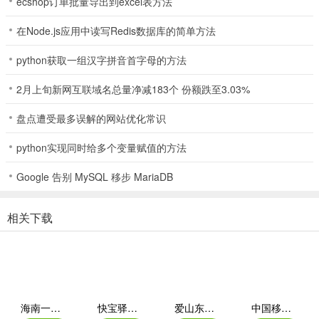
ecshop订单批量导出到excel表方法
面上，则上传了专利法、消费者权益法等多部法律。
2、平台分为首页、法规、我的。首页上显示的是今日的有效投诉、累
在Node.js应用中读写Redis数据库的简单方法
计有效投诉。下面分为最热投诉、最新投诉、已回复和已完成。
python获取一组汉字拼音首字母的方法
3、平台支持广大消费者在受骗等情况下在线投诉，帮助解决的平台，
2月上旬新网互联域名总量净减183个 份额跌至3.03%
平台由新浪推出，提供一个公正的买家与商家的沟通平台。
盘点遭受最多误解的网站优化常识
4、在具体的投诉页面中我们可以看到，用户发起投诉后，黑猫消费者
服务平台会进行审核，之后分配给商家处理。之后商家会联系用户进
python实现同时给多个变量赋值的方法
行处理，在商家处理之后，用户可以对此次投诉服务进行评价。
Google 告别 MySQL 移步 MariaDB
更新日志
v3.5.2版本
相关下载
「瞄一眼」更新啦，消费热榜上线，揭秘消费乱象，帮你避坑！
海南一卡通iOS
快宝驿站苹果版
爱山东苹果版
中国移动福建app苹果版(八闽生活)