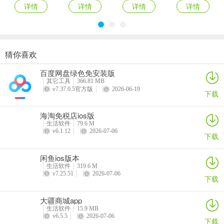
详情
详情
详情
详情
猜你喜欢
爱抢购ios版
拍机堂ios版
百合生活ios版
麦当劳苹果手机版
百度网盘绿色免安装版
详情
详情
详情
详情
其它工具
366.81 MB
v7.37.0.5官方版
2026-06-19
下载
海淘免税店ios版
生活软件
79.6 M
v6.1.12
2026-07-06
下载
闲鱼ios版本
生活软件
319.6 M
v7.25.51
2026-07-06
下载
大疆商城app
生活软件
15.9 MB
v6.5.5
2026-07-06
下载