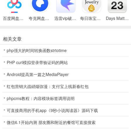
2、点击纪念日，可以查看到距离上一次的纪念日已有3329天了；
百度网盘绿色免安装Pc电脑版
夸克网盘官方正式版
迅雷vip破解版永久会员2024版
每日珠宝杂志app
Days Matter最新版(倒数日)
相关文章
php强大的时间转换函数strtotime
PHP curl模拟登录带验证码的网站
Android提高第一篇之MediaPlayer
红包营销大战硝烟弥漫：支付宝上线新春红包
phpcms教程：内容模块标签调用说明
可直接商用的手机app《9秒小说阅读器》源码下载
微信6.1开始内测 朋友圈和附近的餐馆可直接搜索
3、点击右上角的笔的图标，可以更改纪念日的有关信息，设置完成
后，点击√就可以了；