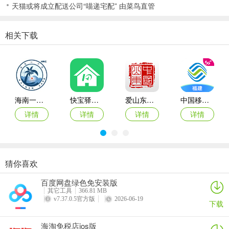
天猫或将成立配送公司“喵递宅配” 由菜鸟直管
相关下载
海南一卡通iOS
快宝驿站苹果版
爱山东苹果版
中国移动福建app苹果版(八闽生活)
详情
详情
详情
详情
猜你喜欢
爱抢购ios版
拍机堂ios版
百合生活ios版
麦当劳苹果手机版
百度网盘绿色免安装版
4、支持更改主题以及壁纸，点击主界面左边的三条线的地方，我们就
详情
详情
详情
详情
其它工具
366.81 MB
可以看到有关该软件的设置了，点击更换主题；
v7.37.0.5官方版
2026-06-19
下载
海淘免税店ios版