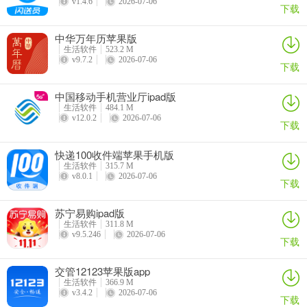
v1.4.6
2026-07-06
下载
中华万年历苹果版
生活软件
523.2 M
v9.7.2
2026-07-06
下载
中国移动手机营业厅ipad版
生活软件
484.1 M
v12.0.2
2026-07-06
下载
软件亮点
快递100收件端苹果手机版
1、记录日子 - 纪念日、生日、高考倒计时、重要日程等
生活软件
315.7 M
v8.0.1
2026-07-06
下载
2、支持农历日期和时间选择
苏宁易购ipad版
3、自定义封面 - 为你重要的日子，选上一张漂亮的壁纸
生活软件
311.8 M
v9.5.246
2026-07-06
下载
4、支持从相册选择照片作为封面
交管12123苹果版app
5、置顶 - 把重要的日子，置顶在最醒目的地方
生活软件
366.9 M
v3.4.2
2026-07-06
6、倒计时提醒 - 纪念日、倒计时、生日等到期提醒
下载