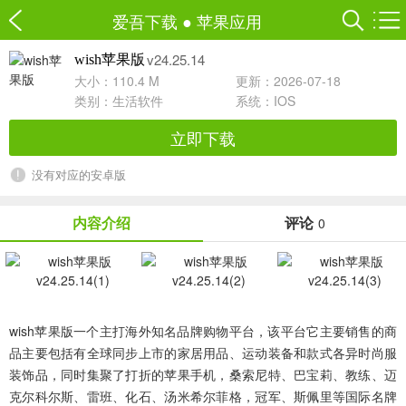
爱吾下载
●
苹果应用
v24.25.14
wish苹果版
大小：110.4 M
更新：2026-07-18
类别：
生活软件
系统：IOS
立即下载
没有对应的安卓版
内容介绍
评论
0
wish苹果版
一个主打海外知名品牌购物平台，该平台它主要销售的商
品主要包括有全球同步上市的家居用品、运动装备和款式各异时尚服
装饰品，同时集聚了打折的苹果手机，桑索尼特、巴宝莉、教练、迈
克尔科尔斯、雷班、化石、汤米希尔菲格，冠军、斯佩里等国际名牌