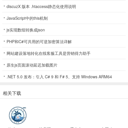
discuzX 版本 .htaccess静态化使用说明
功能介绍
在时尚、鞋子、小玩意、厨房工具、家居用品、儿童用品、美容、珠
JavaScript中的this机制
宝、手表、配件等方面寻找折扣。
js实现数组转换成json
时尚女装：连衣裙，夹克，下装，上衣，毛衣，运动休闲，泳装，内
PHP和C#可共用的可逆加密算法详解
衣…
网站建设落地转化在线客服工具是营销得力助手
高品质男士时尚：夹克、毛衣、牛仔裤、衬衫、纽扣上衣、运动服、
内衣…
原生js页面滚动延迟加载图片
配饰：帽子、袜子、围巾、皮带、珠宝、手表、健身包、旅行包、钱
.NET 5.0 发布：引入 C# 9 和 F# 5、支持 Windows ARM64
包、背包…
电子产品：健身追踪器、相机、无人机、手机套、电池组、耳机、小
相关下载
工具…
美容：刷子、护肤品、香水、唇膏、眼影、粉底……
鞋子：运动鞋，跑鞋，靴子，凉鞋，高跟鞋…