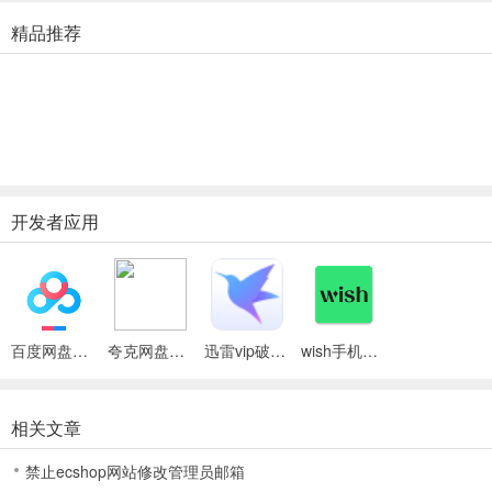
另外，如果不完美的话，我们可以轻松退款和免费退货。
精品推荐
3、【节省品牌成本】
我们现在在许愿店以实惠的价格提供品牌。找到打折的苹果，桑索尼
特，巴宝莉，教练，迈克尔科尔斯，雷班，化石，猜测，汤米希尔菲
格，冠军，斯佩里等等！
4、【5-7天装运】
开发者应用
使用WISH Express加快发货速度！带有wish Express卡车图标的物品
将在5-7天内到达您的门。
5、【节省更多】
百度网盘绿色免安装Pc电脑版
夸克网盘官方正式版
迅雷vip破解版永久会员2024版
wish手机客户端
旋转闪电战购买赢得更多的储蓄。当你旋转闪电战购买，你赢得额外
的折扣。
相关文章
6、【获得奖励】
禁止ecshop网站修改管理员邮箱
每次购买时收集积分并兑换奖励券。