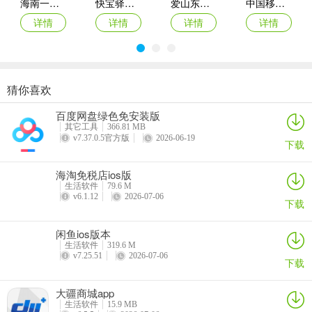
海南一卡通iOS
快宝驿站苹果版
爱山东苹果版
中国移动福建app苹果版(八闽生活)
家居用品：厨房工具，炊具，刀具，时髦的家居装饰，灯，床单，家
具…
详情
详情
详情
详情
孩子们：衣服，玩具，学校用品，婴儿用品…
运动：运动装备，重量，足球，篮球，男子运动服，女子运动休闲…
猜你喜欢
爱抢购ios版
拍机堂ios版
百合生活ios版
麦当劳苹果手机版
汽车：组织者，清洁工，电话充电器
百度网盘绿色免安装版
详情
详情
详情
详情
其它工具
366.81 MB
更新日志
v7.37.0.5官方版
2026-06-19
下载
v24.25.14版本
海淘免税店ios版
为限龄产品增加了年龄验证
生活软件
79.6 M
v6.1.12
2026-07-06
下载
闲鱼ios版本
生活软件
319.6 M
v7.25.51
2026-07-06
下载
大疆商城app
生活软件
15.9 MB