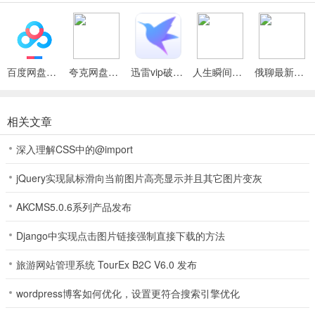
台，优化对局係统，匹配和进入游戏的速度都很快，精致画麵动听音
乐给视觉上新的体验。
3、当豹子存有时，“花型不一样235” > “豹子” 即豹子存有时，若花型
不一样235也存有，花型不一样235赢。 注：与豹子一起存有的不一
百度网盘绿色免安装Pc电脑版
夸克网盘官方正式版
迅雷vip破解版永久会员2024版
人生瞬间最新手机版
俄聊最新手机版
样花型235较大。
4、全新上线玩法丰富多彩棋牌游戏的新类型，给予你想玩的棋牌游戏
相关文章
轻松畅快玩。
深入理解CSS中的@import
5、金钻棋牌-最新官网提供的娱乐竞技平台系统全面保障了棋牌游戏
的娱乐及可玩性，保障了游戏之中没有机器人、游戏托、作弊黑幕等
jQuery实现鼠标滑向当前图片高亮显示并且其它图片变灰
不良的作风，保证玩家能够得到公平的对局环境真人客服时刻为你解
决疑难。金钻棋牌-最新官网游戏亮点
AKCMS5.0.6系列产品发布
6、如何玩好牛牛，a：最好进人多的场玩b:刚进场时，不要急于抢
Django中实现点击图片链接强制直接下载的方法
庄，玩几把看牌运怎么走的。c:当自己好几把没有出现大牛时，说明
出大牛的几率很高，加上自己牌面比较好，小嫚青岛麻将就全力抢
旅游网站管理系统 TourEx B2C V6.0 发布
庄，那样赢的几率很高。b:当自己出了大牛就不要争庄了，等待好时
wordpress博客如何优化，设置更符合搜索引擎优化
机，再争，这就是风水轮流转的道理。