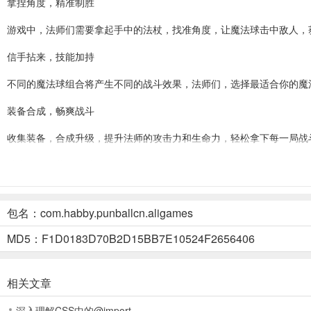
拿捏角度，精准制胜
游戏中，法师们需要拿起手中的法杖，找准角度，让魔法球击中敌人，
信手拈来，技能加持
不同的魔法球组合将产生不同的战斗效果，法师们，选择最适合你的魔法
装备合成，畅爽战斗
收集装备，合成升级，提升法师的攻击力和生命力，轻松拿下每一局战
萌宠搭配，共闯难关
宠物作伴，法师不在是一个人的战斗，多种宠物选择，让法师在与邪恶
包名：com.habby.punballcn.aligames
对战BOSS，突出重围
MD5：F1D0183D70B2D15BB7E10524F2656406
法师们想过关，就要面对最后的BOSS，不要害怕，挥动手中的法杖，勇
怎么玩
相关文章
1、一路上，魔法球将在一系列弹射后，攻击所有碰撞的敌人，并在落
深入理解CSS中的@import