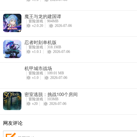
魔王与龙的建国谭
冒险游戏
904MB
v2.0.20
2026-07-06
忍者时刻单机版
冒险游戏
318.1MB
v1.0.1
2026-07-06
常见问题
Q：《砰砰法师》的最低设备配置要求？
机甲城市战场
冒险游戏
109.01 MB
A：为了保障游戏的顺利安装及体验，推荐您参考以下最低设备配置要
v1.0
2026-07-06
安卓：内存4G及以上，系统Android6.0及以上。
密室逃脱：挑战100个房间
冒险游戏
103MB
Q：游戏游玩是否需要网络？
v20
2026-07-06
A：游戏需要网络才能游玩，建议法师在较好的网络环境下游玩。
网友评论
Q：游戏id在哪里查看？
A：登录游戏，游戏头像下方即可查看/点击头像，进入后点击复制按钮即