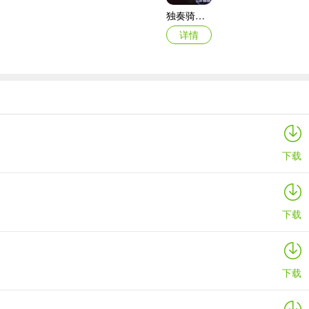
独奏骑士2024最新版
详情
突变区恐怖地堡最新版本
详情
下载
能获得技能三选一的机会。这些技能将让你眼前的画面是火花带闪电。
下载
下载