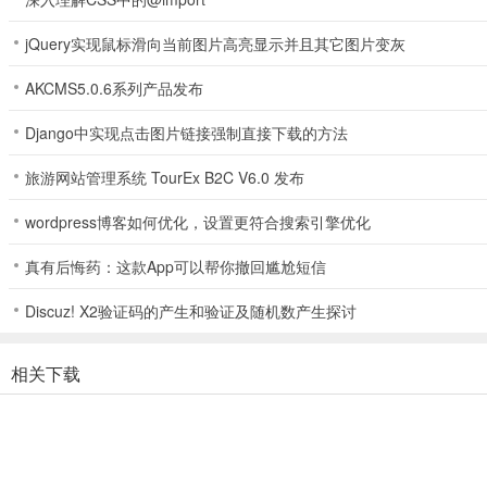
jQuery实现鼠标滑向当前图片高亮显示并且其它图片变灰
AKCMS5.0.6系列产品发布
Django中实现点击图片链接强制直接下载的方法
旅游网站管理系统 TourEx B2C V6.0 发布
wordpress博客如何优化，设置更符合搜索引擎优化
真有后悔药：这款App可以帮你撤回尴尬短信
Discuz! X2验证码的产生和验证及随机数产生探讨
2、接着就轮到敌人的行动，他们将往前一格，并于上方生成新的怪物
相关下载