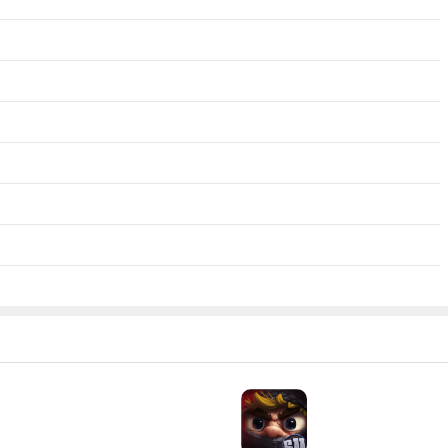
个烦人的豌豆，远程就能攻击你。