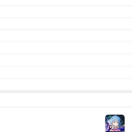
。此时若恰巧有敌人越过了底线，他们将直接扑上来对你造成伤害。还有