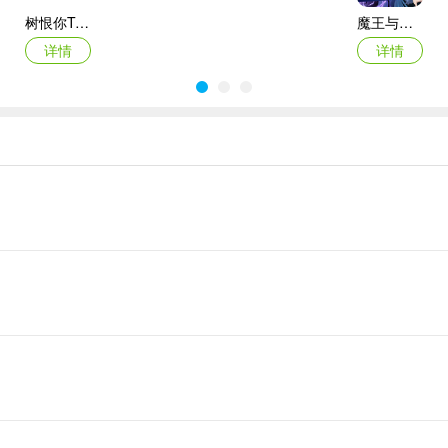
树恨你Trees Hate You
魔王与龙的建国谭
详情
详情
沙盒与副本英勇之地官方正版
白猫的大冒险3
详情
详情
要在碰撞时打中 +1，即可获得一颗全新的魔法球。打中 ？方块，则是