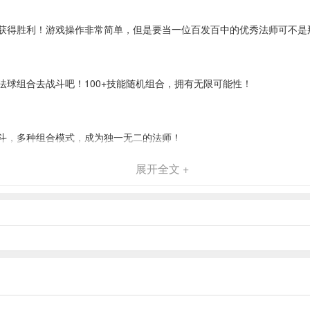
获得胜利！游戏操作非常简单，但是要当一位百发百中的优秀法师可不是
球组合去战斗吧！100+技能随机组合，拥有无限可能性！
斗，多种组合模式，成为独一无二的法师！
展开全文 +
军团的战斗中不再孤单。
敢的对战BOSS吧！
下时收回法杖之中。而第一个落下点，将成为你下次射击的起点。