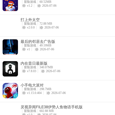
冒险游戏
60.52MB
v1.2
2026-07-06
打上外太空
冒险游戏
72.88 MB
v2.0.0
2026-07-06
最后的邻居去广告版
4、像是经典的火焰球、能连锁攻击的闪电球或是让你开路的黑洞球。另
冒险游戏
49.19MB
式，因为Boss也会招唤大量的小兵。
v1
2026-07-06
内在昔日最新版
冒险游戏
340.07MB
5、游戏不会有主动广告，而是让你自由点击。但同样地到了后面的关
v7.8.03
2026-07-06
小手电大派对
冒险游戏
298.7MB
v1.15.0.404
2026-07-06
灵视异闻FILE38伊势人鱼物语手机版
冒险游戏
602.88 MB
v1.0
2026-07-06