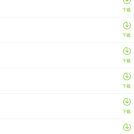
下载
下载
搭配能增加额外Combo数的被动技等等。建议尽可能的选择能清兵的招
下载
能打出更多的伤害，最终大概还是数字游戏。
下载
下载