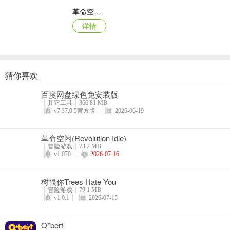
革命空闲(Revolution Idle)
详情
猜你喜欢
夏洛克隐藏三消探案2024手机版
百度网盘绿色免安装版
详情
其它工具
366.81 MB
v7.37.0.5官方版
2026-06-19
3、来到下回合时，除了生成新的怪物，场上还会出现+1和？方块。只
革命空闲(Revolution Idle)
冒险游戏
73.2 MB
v1.070
2026-07-16
树恨你Trees Hate You
冒险游戏
79.1 MB
v1.0.1
2026-07-15
Q*bert