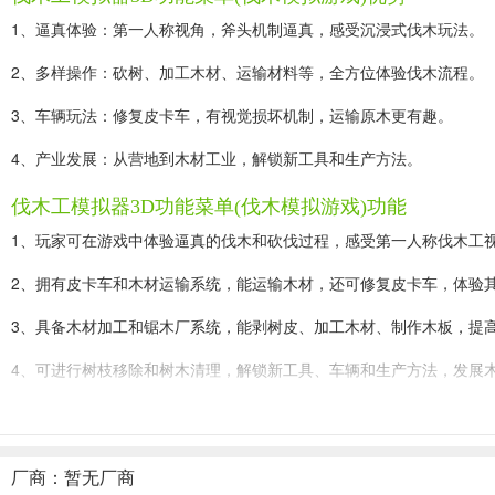
1、逼真体验：第一人称视角，斧头机制逼真，感受沉浸式伐木玩法。
2、多样操作：砍树、加工木材、运输材料等，全方位体验伐木流程。
3、车辆玩法：修复皮卡车，有视觉损坏机制，运输原木更有趣。
4、产业发展：从营地到木材工业，解锁新工具和生产方法。
伐木工模拟器3D功能菜单(伐木模拟游戏)功能
1、玩家可在游戏中体验逼真的伐木和砍伐过程，感受第一人称伐木工
2、拥有皮卡车和木材运输系统，能运输木材，还可修复皮卡车，体验
3、具备木材加工和锯木厂系统，能剥树皮、加工木材、制作木板，提
4、可进行树枝移除和树木清理，解锁新工具、车辆和生产方法，发展
5、在大型森林沙盒场景中探索，建立生产链，通过运输、加工和销售
伐木工模拟器3D功能菜单(伐木模拟游戏)使用说明
厂商：暂无厂商
1. 手动砍伐：游戏不是放置类点击游戏，每棵树都需手动砍伐，使用