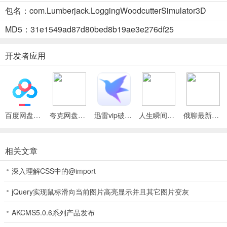
包名：com.Lumberjack.LoggingWoodcutterSimulator3D
2. 木材加工：移除树枝、切割原木、运输材料，将原木加工成有价值
MD5：31e1549ad87d80bed8b19ae3e276df25
3. 车辆使用：修复废弃皮卡车，用其在崎岖地形运输原木，装满货箱
开发者应用
4. 解锁升级：随着伐木营地发展，解锁新工具、车辆和生产方法，升
5. 特色体验：拥有逼真伐木砍伐体验、第一人称视角、大型森林沙盒
伐木工模拟器3D功能菜单(伐木模拟游戏)常见问题
百度网盘绿色免安装Pc电脑版
夸克网盘官方正式版
迅雷vip破解版永久会员2024版
人生瞬间最新手机版
俄聊最新手机版
问：伐木工模拟器3D是放置类点击游戏吗？
答：不是，这不是一款放置类的点击游戏，每一棵树都需要手动砍伐。
相关文章
问：如何砍伐树木？
深入理解CSS中的@import
答：使用逼真的斧头机制砍伐树木，还能塑造斧头形状，控制树木倒伏
jQuery实现鼠标滑向当前图片高亮显示并且其它图片变灰
问：怎样加工木材？
AKCMS5.0.6系列产品发布
答：移除树枝，切割原木，运输材料，并将原木加工成有价值的产品，