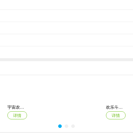
原木，装满货箱行驶在林间道路上，帮助扩大生产规模。
输，木材加工和锯木厂系统，树枝移除和树木清理，木材工业发展，林
宇宙农场物语手机版
欢乐斗萌将官方版
详情
详情