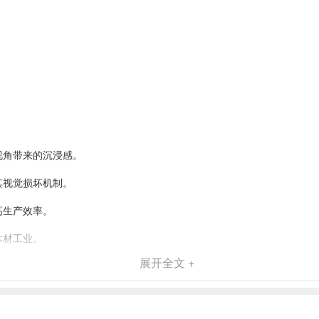
视角带来的沉浸感。
其视觉损坏机制。
高生产效率。
木材工业。
展开全文 +
木材成为伐木大师。
逼真斧头机制体验沉浸式玩法。