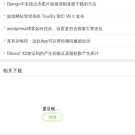
Django中实现点击图片链接强制直接下载的方法
问：皮卡车有什么特点？
旅游网站管理系统 TourEx B2C V6.0 发布
答：可修复一辆废弃皮卡车，它具有视觉损坏机制，能在崎岖地形运输
wordpress博客如何优化，设置更符合搜索引擎优化
问：游戏有哪些特色？
真有后悔药：这款App可以帮你撤回尴尬短信
答：有逼真的伐木和砍伐体验，第一人称伐木工视角，皮卡车和木材运
售木材等。
Discuz! X2验证码的产生和验证及随机数产生探讨
相关下载
爱豆模拟器
详情