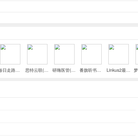
每日走路计步(运动健康记录)
思特云联(视频监控应用)
研嗨医管(医院管理平台)
番旗听书免费畅听(听书软件)
Linkus2最新手机版