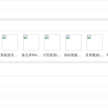
产品，逐步建造和扩展锯木厂。
行驶林间道路扩大生产规模，皮卡车有视觉损坏机制。
级工具和生产系统。
场景，带来身临其境的森林工作感受。
新能源充电桩查询(充电桩查询应用)
备忘录Note(多功能记事APP)
川页能源(电池管理应用)
福桔视频最新手机版
灵犀魔戒(运动睡眠管家)
。
可通过逐步建造和扩展锯木厂，解锁机器加工站和工业设备来实现。