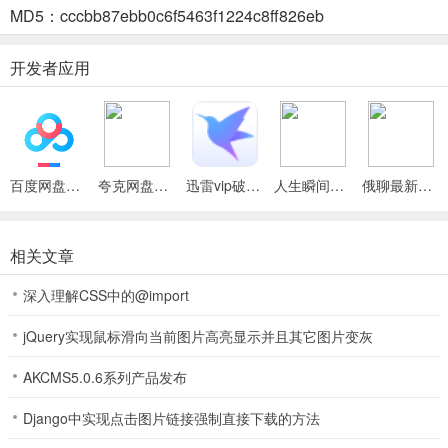
MD5：cccbb87ebb0c6f5463f1224c8ff826eb
实现致富梦想。
4、游戏方式简单，全程点点点，单手操作，2分钟上手，适合打发闲
开发者应用
暇时光，休闲治愈。
5、七天为一个赛季，玩法简单，投掷骰子前进，过程中有趣味任务，
收集金币楼房离富翁更近。
百度网盘绿色免安装Pc电脑版
夸克网盘官方正式版
迅雷vip破解版永久会员2024版
人生瞬间最新手机版
俄聊最新手机版
明日巨富(大富翁经营游戏)使用说明
相关文章
1. 简单易上手：全程点点点，单手操作，2分钟即可上手。
深入理解CSS中的@import
2. 多样玩法：涵盖市场、车市、房市、邂逅等，抓住机遇能暴富。
jQuery实现鼠标滑向当前图片高亮显示并且其它图片变灰
3. 独特画风：卡通主题贯穿，休闲中感受赚钱乐趣，老少皆宜。
4. 丰富策略：可打造专属公司，低买高卖商品，使用道具陷害对手。
AKCMS5.0.6系列产品发布
5. 赛季玩法：七天为一个赛季，通过投掷骰子前进，完成任务积累财
Django中实现点击图片链接强制直接下载的方法
富。