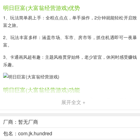
明日巨富(大富翁经营游戏)优势
1、玩法简单易上手：全程点点点，单手操作，2分钟就能轻松开启致
富之旅。
2、玩法丰富多样：涵盖市场、车市、房市等，抓住机遇即可一夜暴
富。
3、卡通画风超有趣：主题风格贯穿始终，老少皆宜，休闲时感受赚钱
乐趣。
明日巨富(大富翁经营游戏)功能
1、沿袭经典玩法，融合大富翁与经营元素，通过掷骰子、低买高卖积
展开全文 +
累财富，体验经营乐趣。
2、拥有多样玩法，涵盖市场、车市、房市等，邂逅等玩法也有，抓住
厂商：暂无厂商
机遇即可一夜暴富。
包名：com.jk.hundred
3、可打造专属公司，感受经营无限乐趣，在合适时机完成目标，轻松