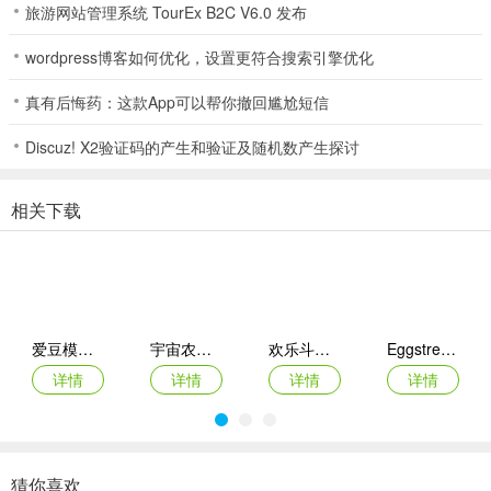
旅游网站管理系统 TourEx B2C V6.0 发布
wordpress博客如何优化，设置更符合搜索引擎优化
明日巨富(大富翁经营游戏)常见问题
真有后悔药：这款App可以帮你撤回尴尬短信
问题：明日巨富怎么玩？
Discuz! X2验证码的产生和验证及随机数产生探讨
答案：点击骰子决定前进步数，前进过程中有随机事件。在市场里绿
色代表可入手，红色说明暴涨可卖出。还能存钱进**，与人PK赢了有
相关下载
奖励，也可创业公司，低价买入高价卖出，完成每日任务拿奖励。
问题：游戏多久能上手？
答案：简单易懂，2分钟就能上手。
爱豆模拟器
宇宙农场物语手机版
欢乐斗萌将官方版
Eggstreme Farming游戏
问题：游戏有哪些玩法？
详情
详情
详情
详情
答案：玩法众多，有市场、车市、房市、邂逅等。
问题：游戏有赛季吗？
答案：七天为一个赛季。
猜你喜欢