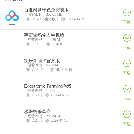
珍珠奶茶革命
烹饪环游记
王座守护者
伯吉的温馨厨房手机版
百度网盘绿色免安装版
问题：如何在游戏中获胜？
详情
详情
详情
详情
其它工具
366.81 MB
v7.37.0.5官方版
2026-06-19
答案：通过投掷骰子在棋盘中行走，建房收对手过路费，赢光对手所
下载
有钱即可胜利，也可使用卡片陷害对手或放置道具逆转局势。
宇宙农场物语手机版
经营养成
144.39 M
v1.3.0
2026-07-16
下载
欢乐斗萌将官方版
经营养成
568.4 M
v1.0.521
2026-07-16
下载
Eggstreme Farming游戏
经营养成
1.56G
v13.1
2026-07-16
下载
珍珠奶茶革命
经营养成
258.64 M
v1.19
2026-07-15
下载