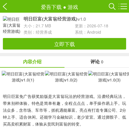
爱吾下载
●
游戏
v1.0
明日巨富(大富翁经营游戏)
大小：21.7 MB
更新：2026-07-18
类别：
经营养成
系统：Android
立即下载
内容介绍
评论
0
明日巨富免广告获奖励版是大富翁玩法的经营游戏。沿袭经典玩法，
带来别样体验。特色是简单有趣，全程点点点，单手操作易上手。玩
法众多，含市场、车市等，抓机遇能暴富。亮点有打造专属公司、2分
钟上手、适合休闲。还能学习金融知识，老少皆宜。通过掷骰子、低
买高卖积累财富，体验从贫民到富翁的转变。