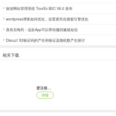
答：修复了能够在繁荣模式下暂停时间的问题，以及固定的僵尸留在枪手H
旅游网站管理系统 TourEx B2C V6.0 发布
wordpress博客如何优化，设置更符合搜索引擎优化
真有后悔药：这款App可以帮你撤回尴尬短信
Discuz! X2验证码的产生和验证及随机数产生探讨
相关下载
爱豆模拟器
详情