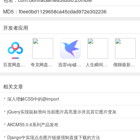
3. 借助选择按钮能快速选择所有车辆，方便操控。
MD5：f0ee0bd1129658ca45cdad972e302236
4. 留意材料发电机产量提升，旧1 - 40变为新1 - 100，合理利用资源。
开发者应用
5. 知晓游戏中部分数值调整，如坦克速度提高，SWATSMG单位爆
僵尸模拟器 Z高级版(僵尸战斗模拟器)常见问题
问：新版有哪些新单元？
百度网盘绿色免安装Pc电脑版
夸克网盘官方正式版
迅雷vip破解版永久会员2024版
人生瞬间最新手机版
俄聊最新手机版
答：新版特性中有新单元humveewgunner。
问：新增加了什么功能？
相关文章
答：现在可以地毯炸弹您想要的方向，还能使用选择按钮选择所有车辆
深入理解CSS中的@import
问：游戏有哪些更改？
jQuery实现鼠标滑向当前图片高亮显示并且其它图片变灰
答：材料发电机产量增加，旧1-40，新1-100；坦克速度提高；SWATSM
AKCMS5.0.6系列产品发布
问：有哪些Bug被修复了？
Django中实现点击图片链接强制直接下载的方法