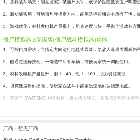
1、多样战斗场景：能在监狱冲破僵尸大军，或保护医院抵御僵尸狗袭
2、新功能实用：可地毯炸弹指定方向，能用选择按钮选中所有车辆，
3、游戏优化：材料发电机产量提升，坦克速度加快，平衡了游戏各方
僵尸模拟器 Z高级版(僵尸战斗模拟器)功能
1、可按自身需求，向指定方向进行地毯式轰炸，给敌人造成大面积伤
2、能通过选择按钮，一键选中所有车辆，方便玩家统一调配使用。
3、材料发电机产量提升，旧 1 - 40，现 1 - 100，助力资源获取。
4、坦克速度得到提高，使玩家在战斗中能更迅速地到达指定地点。
5、调整了 SWATSMG 相关数值，爆头机会降低，头像损坏和基本损
僵尸模拟器 Z高级版(僵尸战斗模拟器)使用说明
1. 利用新单元humveewgunner参与战斗，发挥其独特作用。
厂商：暂无厂商
2. 可按意愿方向进行地毯式轰炸，增添战斗策略。
包名：com.GorillaGamesStudio.Zombie