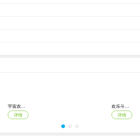
umvee的问题。
宇宙农场物语手机版
欢乐斗萌将官方版
详情
详情