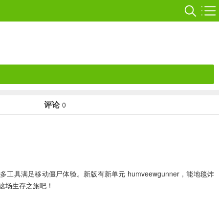
评论
0
满足移动僵尸体验。新版有新单元 humveewgunner，能地毯炸
这场生存之旅吧！