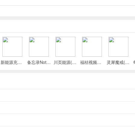
头机会、头像损坏及基本损害的变化等，更好应对战斗。
新能源充电桩查询(充电桩查询应用)
备忘录Note(多功能记事APP)
川页能源(电池管理应用)
福桔视频最新手机版
灵犀魔戒(运动睡眠管家)
。
G单位爆头机会从20降低至10；swatSMG头像损坏从100降低至75；SW