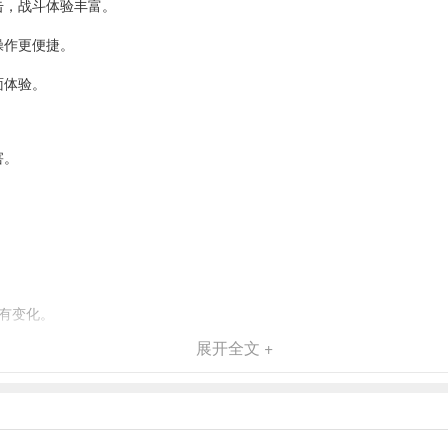
击，战斗体验丰富。
操作更便捷。
面体验。
害。
害有变化。
展开全文 +