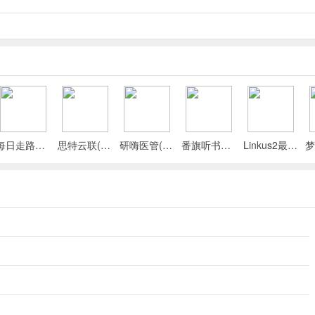
每日走路计步(运动健康记录)
思特云联(视频监控应用)
研嗨医管(医院管理平台)
番旗听书免费畅听(听书软件)
Linkus2最新手机版
ATSMG基本损害从3-7增加到5-8。