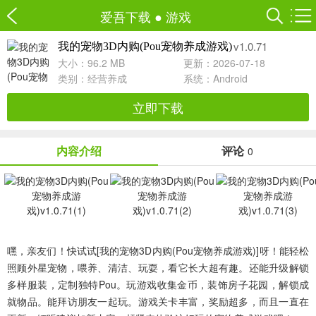
爱吾下载
●
游戏
v1.0.71
我的宠物3D内购(Pou宠物养成游戏)
大小：96.2 MB
更新：2026-07-18
类别：
经营养成
系统：Android
立即下载
内容介绍
评论
0
嘿，亲友们！快试试[我的宠物3D内购(Pou宠物养成游戏)]呀！能轻松
照顾外星宠物，喂养、清洁、玩耍，看它长大超有趣。还能升级解锁
多样服装，定制独特Pou。玩游戏收集金币，装饰房子花园，解锁成
就物品。能拜访朋友一起玩。游戏关卡丰富，奖励超多，而且一直在