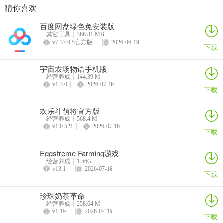
猜你喜欢
珍珠奶茶革命
烹饪环游记
王座守护者
伯吉的温馨厨房手机版
百度网盘绿色免安装版
详情
详情
详情
详情
其它工具
366.81 MB
v7.37.0.5官方版
2026-06-19
下载
宇宙农场物语手机版
经营养成
144.39 M
v1.3.0
2026-07-16
下载
欢乐斗萌将官方版
经营养成
568.4 M
v1.0.521
2026-07-16
下载
Eggstreme Farming游戏
经营养成
1.56G
v13.1
2026-07-16
下载
珍珠奶茶革命
经营养成
258.64 M
v1.19
2026-07-15
下载