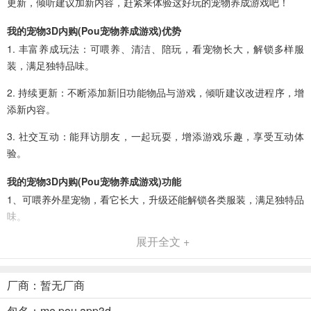
更新，倾听建议加新内容，赶紧来体验这好玩的宠物养成游戏吧！
我的宠物3D内购(Pou宠物养成游戏)优势
1. 丰富养成玩法：可喂养、清洁、陪玩，看宠物长大，解锁多样服
装，满足独特品味。
2. 持续更新：不断添加新旧功能物品与游戏，倾听建议改进程序，增
添新内容。
3. 社交互动：能拜访朋友，一起玩耍，增添游戏乐趣，享受互动体
验。
我的宠物3D内购(Pou宠物养成游戏)功能
1、可喂养外星宠物，看它长大，升级还能解锁各类服装，满足独特品
味。
展开全文 +
2、能照顾宠物，为其清洁、陪它玩耍，收集金币，享受养成乐趣。
3、可定制Pou外观，尝试新服装、帽子及配饰，展现个性风格。
厂商：暂无厂商
4、能装饰房子与花园，解锁成就和特殊物品，增添游戏趣味。
包名：me.pou.app3d