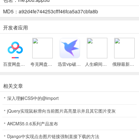
5、可拜访朋友一起玩耍，还会不断添加新功能、物品及游戏内容。
MD5：a92d4fe744253cfff46fca5a37cbfa8b
我的宠物3D内购(Pou宠物养成游戏)使用说明
1. 悉心照顾外星宠物：喂养、清洁、陪它玩耍，让它健康长大。
开发者应用
2. 助力宠物升级解锁：宠物升级后可解锁各类不同服装。
3. 尽情定制Pou外观：能为Pou挑选服装、帽子及其他配饰。
4. 装饰房子与花园：发挥创意，装饰属于你的空间。
百度网盘绿色免安装Pc电脑版
夸克网盘官方正式版
迅雷vip破解版永久会员2024版
人生瞬间最新手机版
俄聊最新手机版
5. 解锁成就与特殊物品：通过游戏收集金币，解锁更多精彩。
相关文章
我的宠物3D内购(Pou宠物养成游戏)常见问题
深入理解CSS中的@import
问：如何照顾我的宠物Pou？
jQuery实现鼠标滑向当前图片高亮显示并且其它图片变灰
答：喂养它、清洁它并和它玩耍，看着它长大。
AKCMS5.0.6系列产品发布
问：能解锁哪些东西？
Django中实现点击图片链接强制直接下载的方法
答：可以升级并解锁各种不同的服装，还能解锁成就和特殊物品。