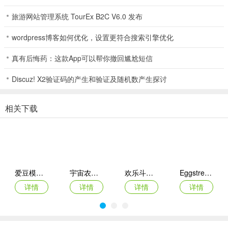
问：怎样定制Pou？
旅游网站管理系统 TourEx B2C V6.0 发布
答：尝试新的服装、帽子和其他配饰来定制Pou的外观。
wordpress博客如何优化，设置更符合搜索引擎优化
问：游戏里还有什么其他玩法？
真有后悔药：这款App可以帮你撤回尴尬短信
答：玩游戏收集金币，装饰你的房子和花园，拜访朋友并一起玩耍。
Discuz! X2验证码的产生和验证及随机数产生探讨
问：游戏后续有什么更新计划？
相关下载
答：正在准备添加许多新旧功能、物品和游戏，也会倾听建议改进应
用程序并添加新内容。
爱豆模拟器
宇宙农场物语手机版
欢乐斗萌将官方版
Eggstreme Farming游戏
详情
详情
详情
详情