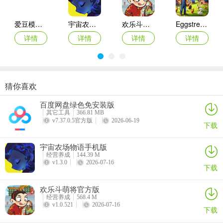
物，为英雄策划冒险，设计用于战斗、掠夺和研究的地下城，建造升
级并优化商店，发掘提升独特店主，制作商品发展经济。
爱豆模拟器
宇宙农场物语手机版
欢乐斗萌将官方版
Eggstreme Farming游戏
3. 访客在地牢能获得什么？
详情
详情
详情
详情
答：冒险家和战士进入地牢与危险生物战斗可获取奖励，科学家能探
索外星生命体和稀有植物进行研究。成功探险归来后，访客会回基地
在商店消费信用点助你发展经济。
猜你喜欢
珍珠奶茶革命
烹饪环游记
王座守护者
伯吉的温馨厨房手机版
百度网盘绿色免安装版
详情
详情
详情
详情
其它工具
366.81 MB
v7.37.0.5官方版
2026-06-19
下载
宇宙农场物语手机版
经营养成
144.39 M
v1.3.0
2026-07-16
下载
欢乐斗萌将官方版
经营养成
568.4 M
v1.0.521
2026-07-16
下载