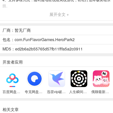
园。
展开全文 +
英雄乐园2(外星经营冒险游戏)功能
1、可在神秘外星球建造并管理商店与地牢，打造英雄们喜爱的繁荣之
厂商：暂无厂商
地。
包名：com.FunFlavorGames.HeroPark2
2、能为英雄们精心策划冒险，让他们在地牢中与危险生物战斗获奖
励。
MD5：ed2b6a2b55765d57fb11fffa5a2c0911
3、可培育怪物、种植外星植物，还能设计用于战斗、掠夺和研究的地
开发者应用
下城。
4、能建造、升级并优化商店，发掘提升独特店主，制作商品发展经
济。
5、支持随时随地在线或离线游玩，在奇异世界打造终极英雄乐园。
百度网盘绿色免安装Pc电脑版
夸克网盘官方正式版
迅雷vip破解版永久会员2024版
人生瞬间最新手机版
俄聊最新手机版
英雄乐园2(外星经营冒险游戏)使用说明
1. 建造与管理：在神秘外星球建造并经营商店与地牢，打造繁荣之
相关文章
地。