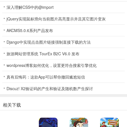
深入理解CSS中的@import
2. 策划冒险：为英雄们在外星球精心策划冒险，让地牢之旅刺激收获
满满。
jQuery实现鼠标滑向当前图片高亮显示并且其它图片变灰
3. 培育与种植：培育怪物，种植奇异外星植物，扩充种类。
AKCMS5.0.6系列产品发布
4. 商店经营：设计并优化商店，发掘独特店主，升级提升产量解锁新
Django中实现点击图片链接强制直接下载的方法
商品，发展经济。
旅游网站管理系统 TourEx B2C V6.0 发布
5. 游玩方式：支持随时随地在线或离线游玩，找到科学、危险与利润
的平衡，打造终极英雄乐园。
wordpress博客如何优化，设置更符合搜索引擎优化
英雄乐园2(外星经营冒险游戏)常见问题
真有后悔药：这款App可以帮你撤回尴尬短信
Discuz! X2验证码的产生和验证及随机数产生探讨
1. 英雄乐园2能在哪些设备上玩？
答：可随时随地在线或离线游玩，支持多种设备。
相关下载
2. 游戏里能做什么？
答：能在神秘外星球建造并经营商店与地牢，培育怪物和种植外星植