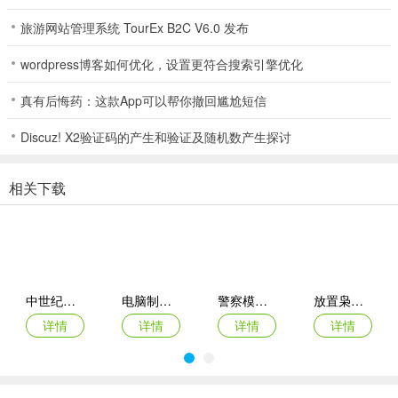
旅游网站管理系统 TourEx B2C V6.0 发布
自由人生模拟亮点
wordpress博客如何优化，设置更符合搜索引擎优化
1、随机的分配不同的属性，达到各种结局，给你带来不同的结果。
真有后悔药：这款App可以帮你撤回尴尬短信
2、你的每个挑选不同，都或许达到不同的结局，体会到不同的玩法。
Discuz! X2验证码的产生和验证及随机数产生探讨
3、兴趣的修仙玩法，轻松的生长方法，去掌握技巧，挑选合适的属性
生长。
相关下载
4、全新的人生自在挑选，随机的组合方法，去体会不一样的人生。
免广告获得奖励
中世纪战地模拟器高仿版(战场模拟游戏)
电脑制造商3(电脑组装模拟游戏)
警察模拟器(警察模拟游戏)
放置枭雄：帝国霸业(犯罪模拟游戏)
详情
详情
详情
详情