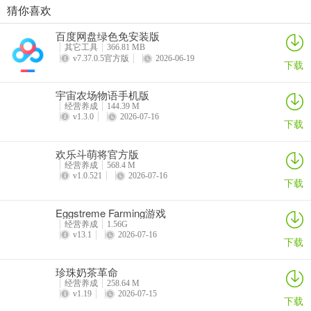
猜你喜欢
赶海小渔夫(钓鱼模拟游戏)
驾驶专家2无限货币版(驾驶模拟游戏)
翘头车神(摩托翘头模拟游戏)
租借女友(恋爱模拟游戏)
百度网盘绿色免安装版
详情
详情
详情
详情
其它工具
366.81 MB
v7.37.0.5官方版
2026-06-19
下载
宇宙农场物语手机版
经营养成
144.39 M
v1.3.0
2026-07-16
下载
欢乐斗萌将官方版
经营养成
568.4 M
v1.0.521
2026-07-16
下载
Eggstreme Farming游戏
经营养成
1.56G
v13.1
2026-07-16
下载
珍珠奶茶革命
经营养成
258.64 M
v1.19
2026-07-15
下载