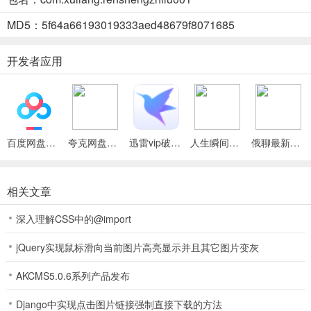
趣。
MD5：5f64a66193019333aed48679f8071685
4、多种属性获取是随机分配的，每一次开局都有不一样的惊喜体会
5、开放性的游戏世界玩家随时想玩就玩
开发者应用
6、极高的游戏自在度加上百变的调配方法带给玩家的游戏兴趣极其丰
富
自由人生模拟特色
百度网盘绿色免安装Pc电脑版
夸克网盘官方正式版
迅雷vip破解版永久会员2024版
人生瞬间最新手机版
俄聊最新手机版
1、你的天分都是随机，你只能在今后的日子之中，来满满的进行寻觅
的。
相关文章
2、从事各种各样的作业，你需求在这儿有着可以满足这一些作业的条
件。
深入理解CSS中的@import
3、十分自在的游戏，让你在这儿可以无拘无束的来进行体会，轻松的
jQuery实现鼠标滑向当前图片高亮显示并且其它图片变灰
开始冒险。
AKCMS5.0.6系列产品发布
4、发掘更多有趣的东西，让你的人生可以在这儿变得十分的精彩，体
会更棒的游戏。
Django中实现点击图片链接强制直接下载的方法