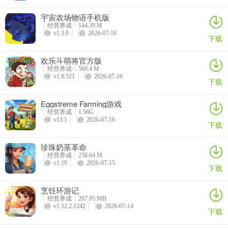
3、想要更深入的掌握孩子每天在学校的状况，这款软件就可以很好的
宇宙农场物语手机版
满足家长们。每当家长们有事情需要和老师沟通时，也可以直接在此
经营养成
144.39 M
v1.3.0
2026-07-16
进行沟通，非常简单自由。软件致力于让家长能够关爱孩子们的每一
下载
天成长。
欢乐斗萌将官方版
4、可以和各地玩牌高手一同对局，享受高手之间对战乐趣。领跑王道
经营养成
568.4 M
v1.0.521
2026-07-16
棋牌技巧
下载
5、神话再现，神射手香蕉尊，快来茂名棋牌后羿登场。
Eggstreme Farming游戏
经营养成
1.56G
6、各种经典好玩的棋牌玩法都为咱们供给，点击自己想玩的形式立刻
v13.1
2026-07-16
下载
就可以开端游戏。
珍珠奶茶革命
7、两牛不吃草：
经营养成
258.64 M
v1.19
2026-07-15
下载
快来茂名棋牌评价
烹饪环游记
1、拥有超多游戏任务奖励，玩家完成游戏任务，就有对应任务红包领
经营养成
267.95 MB
取。
v1.52.2.1242
2026-07-14
下载
2、经过不断的种植和繁育，你可以命令恶棍完成冒险，获得很多奖励