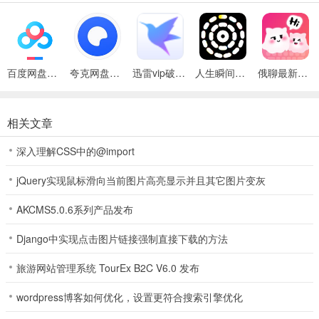
1、玩起来爱不释手有值得点讚老少皆宜的精彩玩法，游戏公正公平还
有超多游戏大佬推荐玩法，不管是画风和风格上都製作精良，客服全
天一对一在线服务随叫随到不需要等待。
百度网盘绿色免安装Pc电脑版
夸克网盘官方正式版
迅雷vip破解版永久会员2024版
人生瞬间最新手机版
俄聊最新手机版
2、紧张的战斗气氛打破了以往的宁静的路线了，不定期开始赛事活动
零门槛参与，互动性极强游戏互动的方式非常多样，登录即可得到礼
物支持快速兑换金币。
相关文章
3、高质量的社交平台，快来茂名棋牌互动玩法可以根据自己的喜好来
深入理解CSS中的@import
筛选。
jQuery实现鼠标滑向当前图片高亮显示并且其它图片变灰
4、网罗丰富领域的资讯内容满足你的一切阅读需求；
AKCMS5.0.6系列产品发布
5、专家在线帮助玩家，让玩家轻鬆取得胜利，全新的登录模式，快来
茂名棋牌不需要注册就能进，清新简约的游戏画麵让玩家可以一目了
Django中实现点击图片链接强制直接下载的方法
然，加入到游戏对局中匹配各种强大的对手。
旅游网站管理系统 TourEx B2C V6.0 发布
6、丰富好玩的赛事内容，让玩家们根本停不下来，舒适的游戏画麵风
格，简洁的游戏画麵，可以享受与对手们切磋牌技的乐趣，精彩纷呈
wordpress博客如何优化，设置更符合搜索引擎优化
的赛事活动大家都可以参与。