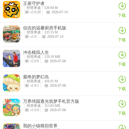
王座守护者
3、让用户学习单词、句型和对话，同时增加对俄罗斯文化的理解。内
经营养成
520.94 M
v1.0.20
2026-07-14
下载
容丰富、生动、实用。俄罗斯语学习app最新手机版测评
4、游戏画面非常精致唯美，炫酷的特效，带给你震撼的视觉盛宴!
伯吉的温馨厨房手机版
经营养成
235.55 M
v1.0
2026-07-14
5、我的玩家在永恒的江湖仙女园中可以体验到游戏中无限而刺激的乐
下载
趣。
冲击模拟人生
6、安卓和苹果端都能够使用的视频软件
经营养成
129.19 MB
v2.0.0
2026-07-06
下载
7、各种娱乐对战不卡顿不掉线，把握欢乐游戏竞技牌局，给你无限的
竞技快感。美天棋牌官网版游戏亮点
最终的梦幻岛
经营养成
416.01 M
8、棕熊网app说明
v1.0.1
2026-07-06
下载
9、设有各种特色棋牌赛事活动，免费报名即可参与，丰厚的棋牌游戏
万界绮园逐光筑梦手札官方版
大奖等你来赢取。
经营养成
313.83 MB
v1.0.0
2026-07-06
下载
快来茂名棋牌特色
1、一木棋牌007风靡全网的热门手机棋牌，可放心竞技
我的小镇模拟世界