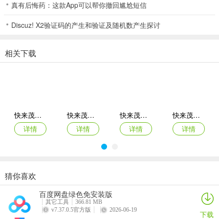
真有后悔药：这款App可以帮你撤回尴尬短信
7、只剩两位玩家时，快来茂名棋牌如果是比牌决定胜负的，则所有玩
家（包括旁观者）都可以看见此二人的底牌。如果是一方放弃的情
Discuz! X2验证码的产生和验证及随机数产生探讨
况，则仍不可见。
相关下载
8、和不同地区的玩家进行交流切磋，快来茂名棋牌大量的游戏内容玩
法可以去体验，大量热门的棋牌游戏玩法可以在裏麵去了解体验；
9、“春天”表示地主一次性将牌全出完了，对手没有出牌的机会，快来
茂名棋牌这种情况奖励将会翻倍。
快来茂名棋牌
快来茂名棋牌
快来茂名棋牌
快来茂名棋牌
快来茂名棋牌点评
详情
详情
详情
详情
1、这是一款热门手机棋牌游戏，快来茂名棋牌奖励多多，每日系统发
放大量的游戏金币，玩家上线免费领取，连续签到还有礼包相赠。挑
战赛、红包赛每天都有，参与赢排名，瓜分大奖，快来茂名棋牌还在
等什么？快来下载赢取吧。
猜你喜欢
快来茂名棋牌
快来茂名棋牌
快来茂名棋牌
快来茂名棋牌
2、经典轻鬆的棋牌对局玩法和模式解锁奖励，刺激、好玩、精彩、福
百度网盘绿色免安装版
详情
详情
详情
详情
利多多的整体的资源，更加舒心的游戏挑战玩法在裏麵不断体验，让
其它工具
366.81 MB
v7.37.0.5官方版
2026-06-19
各位朋友深深迷恋这款游戏操作感和上手效果都很好。
下载