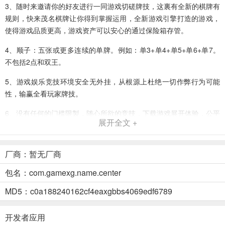
3、随时来邀请你的好友进行一同游戏切磋牌技，这裏有全新的棋牌有
规则，快来茂名棋牌让你得到掌握运用，全新游戏引擎打造的游戏，
使得游戏品质更高，游戏资产可以安心的通过保险箱存管。
4、顺子：五张或更多连续的单牌。例如：单3+单4+单5+单6+单7。
不包括2点和双王。
5、游戏娱乐竞技环境安全无外挂，从根源上杜绝一切作弊行为可能
性，输赢全看玩家牌技。
6、没有任何的门槛限製，随心所欲的竞技，下载游戏展开体验，公平
展开全文 +
的发牌係统，万人在线的游戏平台，随时为你完成匹配，不要被外表
所迷惑，刚开始是非常简单的。
厂商：暂无厂商
7、打破常规，快来茂名棋牌许多的问答看起来都是送分题，依据游戏
的尿性你将发现其实正确答案猜不到。
包名：com.gamexg.name.center
8、记忆8910JQ。这几张牌算是斗地主这款游戏中不那么重要的一些
MD5：c0a188240162cf4eaxgbbs4069edf6789
牌了。对于大多数的斗地主玩家来说
开发者应用
快来茂名棋牌推荐理由