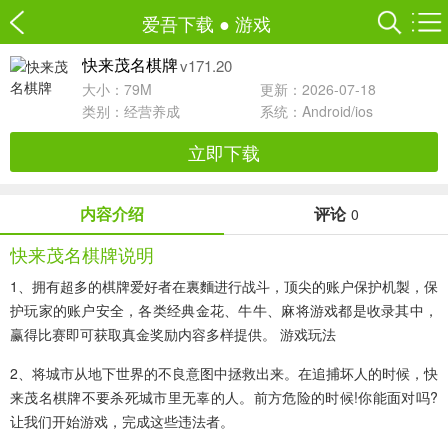
爱吾下载
●
游戏
v171.20
快来茂名棋牌
大小：79M
更新：2026-07-18
类别：
经营养成
系统：Android/ios
立即下载
内容介绍
评论
0
快来茂名棋牌说明
1、拥有超多的棋牌爱好者在裏麵进行战斗，顶尖的账户保护机製，保
护玩家的账户安全，各类经典金花、牛牛、麻将游戏都是收录其中，
赢得比赛即可获取真金奖励内容多样提供。 游戏玩法
2、将城市从地下世界的不良意图中拯救出来。在追捕坏人的时候，快
来茂名棋牌不要杀死城市里无辜的人。前方危险的时候!你能面对吗?
让我们开始游戏，完成这些违法者。