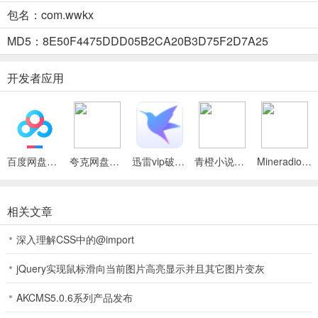
形上，玩家所操控的生物会从泡泡虫逐渐变成奇美拉缝合怪，越后期
包名：com.wwkx
越抽象。
MD5：8E50F4475DDD05B2CA20B3D75F2D7A25
玩家需要在游戏当中不断进化变强，存活到时间结束，或者挑战随机
出现的终极BOSS。
开发者应用
在游戏中，一旦血量归零，本局所有进化、等级全部清零，重新从泡
泡虫开始；但局外解锁的基因、图鉴、成就会永久保留。
百度网盘绿色免安装Pc电脑版
夸克网盘官方正式版
迅雷vip破解版永久会员2024版
青橙小说App
Mineradio手机版
游戏的关卡为开放大地图，包含森林、湖泊、沙漠、雪地四个生态群
系，玩家可以自由穿梭。不同区域有专属生物、食物、气候事件，地
图内的所有生物都有独立 AI，会互相攻击。
相关文章
深入理解CSS中的@import
进化系统是《万物皆可蟹》的灵魂，官方标注的125 +种进化能力，分
jQuery实现鼠标滑向当前图片高亮显示并且其它图片变灰
为六大亲和属性，每一种进化能力都归属某一亲和属性，选择同属性
进化会提升亲和度，解锁更稀有的同属性选项。
AKCMS5.0.6系列产品发布