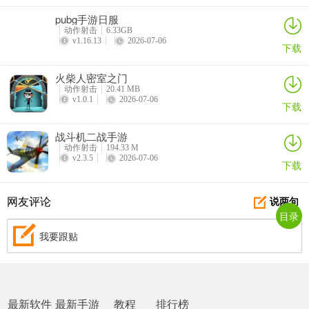
▪ 基因系统（初始角色），可自由组合，衍生出无穷无尽的开局角色
pubg手游日服
配置
动作射击
6.33GB
v1.16.13
2026-07-06
下载
▪ 挑战场景，将你的适应能力逼到极限
▪ 更多进化内容
火柴人密室之门
动作射击
20.41 MB
v1.0.1
2026-07-06
5、在《图鉴》中记录你的发现、成长与成就
下载
6、无尽模式
战斗机二战手游
动作射击
194.33 M
▪ 证明你的生存实力，解锁无尽模式，摆脱时间限制，在末日中坚持
v2.3.5
2026-07-06
下载
到最后！
网友评论
说两句
万物皆可蟹手机版游玩注意事项
目录
该游戏由电脑模拟器运行，普通机型体验不好！
我要跟贴
按键可在设置重新配置(点击返回键-input-输入控件-点击齿轮-控件编
辑器)，可根据自己情况调配！
最新软件
最新手游
教程
排行榜