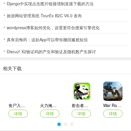
Django中实现点击图片链接强制直接下载的方法
1.捕食者
旅游网站管理系统 TourEx B2C V6.0 发布
主打暴力输出、正面硬刚，核心进化：尖牙、肌肉组织、蟹螯、巨
wordpress博客如何优化，设置更符合搜索引擎优化
尾；
真有后悔药：这款App可以帮你撤回尴尬短信
2.猎物
主打灵活逃生、猥琐发育，核心进化：疾跑、滑行、缩小、伪装、迅
Discuz! X2验证码的产生和验证及随机数产生探讨
捷；
相关下载
3.威严
主打体型压制、范围伤害，核心进化：巨大化、厚皮、荆棘…… ；
4.群居
主打魅惑召唤、群体作战，核心进化：共生、召唤、领袖、群体
丧尸入侵Zombie Invasion
火力掩护无限生命金币
射击者联盟
War Robots
buff；
详情
详情
详情
详情
5.诡计