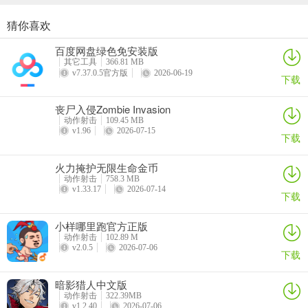
主打控制、毒伤、反制，核心进化：毒刺、毒液、魅惑、陷阱、反伤
；
猜你喜欢
模拟翼装飞行
求生日记游戏
迷你生存僵尸大战免广告版
全民炮击
6.蟹化
百度网盘绿色免安装版
详情
详情
详情
详情
其它工具
366.81 MB
v7.37.0.5官方版
2026-06-19
主打全能均衡，核心进化：蟹腿、蟹壳、蟹螯、多足、硬化。
下载
进化能力按稀有度分为普通、优秀、稀有、史诗、传说五个等级。
丧尸入侵Zombie Invasion
动作射击
109.45 MB
肉鸽游戏的核心魅力之一，就是局外永久成长。即使单局失败，也能
v1.96
2026-07-15
下载
积累资源解锁永久增益，降低后续难度。
火力掩护无限生命金币
动作射击
758.3 MB
v1.33.17
2026-07-14
下载
每局游戏结束，游戏将根据玩家的存活时间、击杀数、进化数获得基
因点数。基因点数可以用来解锁基因天赋，另外还拥有稀有基因，需
小样哪里跑官方正版
要玩家完成特定成就解锁，效果强大！
动作射击
102.89 M
v2.0.5
2026-07-06
下载
暗影猎人中文版
游戏特色
动作射击
322.39MB
v1.2.40
2026-07-06