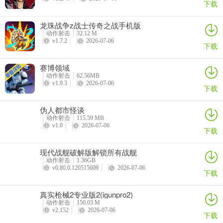
1、125+种基于进化的能力
下载
▪ 无穷的可能性与外观组合
龙珠战争z战士传奇之战手机版
动作射击
32.12 M
▪ 充满策略的进化路径
v1.7.2
2026-07-06
下载
▪ 多种可行的生存策略与玩法流派
赛博领域
动作射击
62.56MB
2、充满生机、繁荣发展的生态系统
v1.9.3
2026-07-06
下载
▪ 多种生物各自拥有不同目标与策略，并具备多个进化阶段
伪人都市怪谈
▪ 四大风格迥异的生物群系，各自拥有独立规则、气候事件、探索
动作射击
115.59 MB
v1.0
2026-07-06
点，以及不同的动植物生态
下载
▪ 昼夜循环系统
现代战舰破解版解锁所有战舰
动作射击
1.36GB
3、每局游戏中，多种 Boss 随机登场
v0.80.0.120515609
2026-07-06
（可能出现，也可能不出现）
下载
4、丰富的局外系统
真实枪械2专业版2(igunpro2)
动作射击
150.03 M
▪ 难度系统（有胆你就来！）
v2.152
2026-07-06
下载