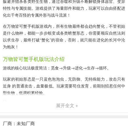
躲避并猎杀各类野生生物，通过吞噬和升级不断解锁身体器官、变异
特性与专属技能。游戏提供了海量部件和能力，玩家可以自由搭配进
化出千奇百怪的专属外形与战斗流派！
在万物皆可蟹手机版游戏内，所有生物最终都会趋向蟹化，不管初始
是什么物种，都能一步步蜕变成各类螃蟹形态，你需要顺应自然法则
以求生存，最终打破“蟹化”的宿命，否则，就只能在进化的长河中沦
为炮灰！
万物皆可蟹手机版玩法介绍
游戏的核心玩法极度简洁：觅食→升级→进化→生存→循环。
玩家的初始形态是一只蓝色泡泡虫，无防御、无特殊能力，攻击只有
近身 的普通攻击，血量极低。玩家需要苟住发育，前期别招惹任何中
型生物，低调积累经验。
展开全文 +
然后通过觅食、猎杀获得经验值，升级时会弹出三选一进化选项。每
一种进化对应专属属性 / 技能加成，几乎所有进化都会直接体现在外
厂商：未知厂商