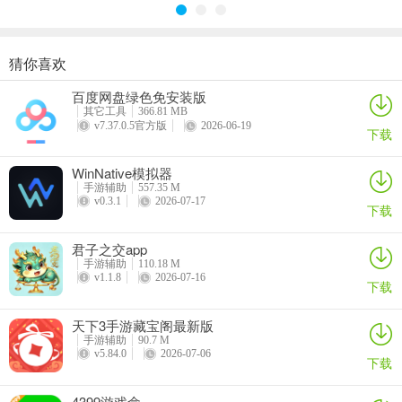
猜你喜欢
游咔盒子app
蛋仔派对蛋壳App
U租号app
地瓜阁app
百度网盘绿色免安装版
详情
详情
详情
详情
其它工具
366.81 MB
v7.37.0.5官方版
2026-06-19
下载
WinNative模拟器
手游辅助
557.35 M
v0.3.1
2026-07-17
下载
软件亮点
君子之交app
1、免费游戏随心畅玩，丰富资源任你挑选。
手游辅助
110.18 M
v1.1.8
2026-07-16
下载
2、超值福利轻松获取，游戏礼包一键领取。
天下3手游藏宝阁最新版
3、热门新游实时更新，随时随地畅享乐趣。
手游辅助
90.7 M
v5.84.0
2026-07-06
下载
4、游戏攻略经验分享，助你快速提升技巧。
4399游戏盒