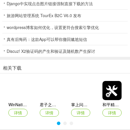
Django中实现点击图片链接强制直接下载的方法
常见问题
旅游网站管理系统 TourEx B2C V6.0 发布
1、角色卡无法展示？
wordpress博客如何优化，设置更符合搜索引擎优化
掌上命运方舟助手，会在您授权获取游戏数据后，才回去查询角色卡
相关的数据。
真有后悔药：这款App可以帮你撤回尴尬短信
如出现角色卡无法展示的问题：
Discuz! X2验证码的产生和验证及随机数产生探讨
1、请在系统设置-游戏信息授权中，检查是否开启了游戏数据授权。
相关下载
2、是否使用了与游戏账号相同QQ账号/微信账号进行登录。
3、如遇到网络卡顿问题，可尝试完全退出APP后，重新进入。
如以上措施都无法解决，请联系我们。
更新日志
WinNative模拟器
君子之交app
掌上问道app
和平精英画质修改器官方正版
详情
详情
详情
详情
v1.9.1版本
体验优化