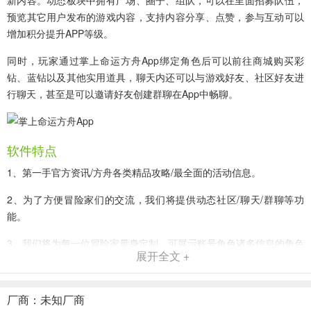
新内容。动态板块中拥有广场、圈子、组队，可以在里面招募队伍，
预览其它用户发布的游戏内容，支持内容分享、点赞，参与互动可以
增加积分提升APP等级。
同时，玩家通过掌上命运方舟App绑定角色后可以前往商城购买彩
钻、蓝钻以及其他实用道具，聊天内还可以与游戏好友、社区好友进
行聊天，甚至是可以邀请好友创建群聊在App中畅聊。
软件特点
1、第一手官方资讯/方舟各类精品攻略/最全面的活动信息。
2、为了方便冒险家们的交流，我们将提供动态社区/聊天/群聊等功
能。
3、我们将为每一位冒险家量身定制，可展示账号角色诸多信息的角色
展开全文 +
卡。
4、可直购彩钻、蓝钻以及其他实用道具的内置商城功能。
厂商：未知厂商