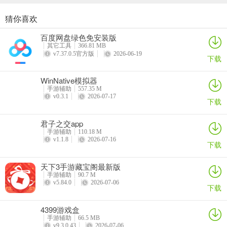
猜你喜欢
游咔盒子app
蛋仔派对蛋壳App
U租号app
地瓜阁app
百度网盘绿色免安装版
详情
详情
详情
详情
其它工具
366.81 MB
v7.37.0.5官方版
2026-06-19
下载
WinNative模拟器
手游辅助
557.35 M
v0.3.1
2026-07-17
下载
君子之交app
手游辅助
110.18 M
v1.1.8
2026-07-16
下载
天下3手游藏宝阁最新版
手游辅助
90.7 M
v5.84.0
2026-07-06
下载
4399游戏盒
手游辅助
66.5 MB
v9.3.0.43
2026-07-06