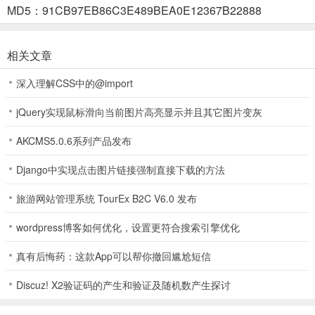
MD5：91CB97EB86C3E489BEA0E12367B22888
3、选好想玩的游戏后，点击秒玩；
相关文章
深入理解CSS中的@import
4、准备就绪，耐心等待下即可进入游戏；
jQuery实现鼠标滑向当前图片高亮显示并且其它图片变灰
AKCMS5.0.6系列产品发布
5、开始畅玩3A大作吧。
Django中实现点击图片链接强制直接下载的方法
旅游网站管理系统 TourEx B2C V6.0 发布
功能介绍
【无需下载 一键启动】
wordpress博客如何优化，设置更符合搜索引擎优化
随时随地为您提供海量大作云体验，游戏免下载不安装、一键启动。
真有后悔药：这款App可以帮你撤回尴尬短信
【海量游戏 全面覆盖】
Discuz! X2验证码的产生和验证及随机数产生探讨
荒野大镖客2、漫威蜘蛛侠、FIFA23、双人成行、欧洲卡车模拟器2、