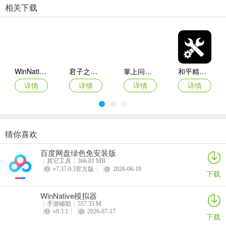
相关下载
Steam超多人气新游即时上新，让您畅享云游戏体验。
【手机适配 畅玩大作】
针对手机端定制适配虚拟游戏手柄，虚拟键鼠功能，让您无需外设也
能直接上手，更提供丰富的自定义按键设置，满足您的个性定制需
求。
WinNative模拟器
君子之交app
掌上问道app
和平精英画质修改器官方正版
详情
详情
详情
详情
更新日志
v3.0.0.016版本
游特卖全新上架，多款3A游戏等你来玩！
猜你喜欢
游咔盒子app
蛋仔派对蛋壳App
U租号app
地瓜阁app
百度网盘绿色免安装版
详情
详情
详情
详情
其它工具
366.81 MB
v7.37.0.5官方版
2026-06-19
下载
WinNative模拟器
手游辅助
557.35 M
v0.3.1
2026-07-17
下载