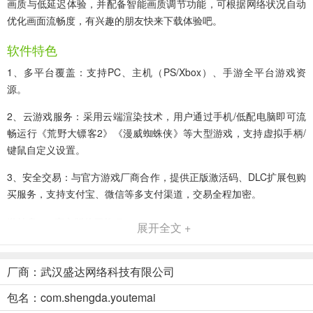
画质与低延迟体验，并配备智能画质调节功能，可根据网络状况自动
优化画面流畅度，有兴趣的朋友快来下载体验吧。
软件特色
1、多平台覆盖：支持PC、主机（PS/Xbox）、手游全平台游戏资
源。
2、云游戏服务：采用云端渲染技术，用户通过手机/低配电脑即可流
畅运行《荒野大镖客2》《漫威蜘蛛侠》等大型游戏，支持虚拟手柄/
键鼠自定义设置。
3、安全交易：与官方游戏厂商合作，提供正版激活码、DLC扩展包购
买服务，支持支付宝、微信等多支付渠道，交易全程加密。
游特卖app官方版使用教程：
展开全文 +
1、在本站下载安装好游特卖云游戏，在首页有各种热门的pc游戏；
厂商：武汉盛达网络科技有限公司
2、你还可以在游戏库内找你想玩的3A大作；
包名：com.shengda.youtemai