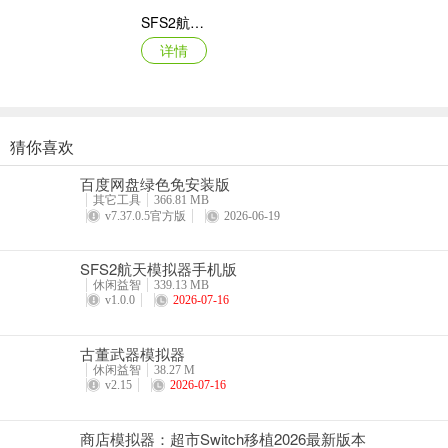
SFS2航天模拟器手机版
详情
猜你喜欢
猫咪疗愈所
百度网盘绿色免安装版
详情
其它工具
366.81 MB
v7.37.0.5官方版
2026-06-19
SFS2航天模拟器手机版
休闲益智
339.13 MB
v1.0.0
2026-07-16
古董武器模拟器
休闲益智
38.27 M
v2.15
2026-07-16
商店模拟器：超市Switch移植2026最新版本