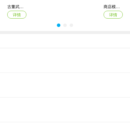
古董武器模拟器
商店模拟器：超市Switch移植2026最新版本
详情
详情
寒窗志
末日避难所手游
详情
详情