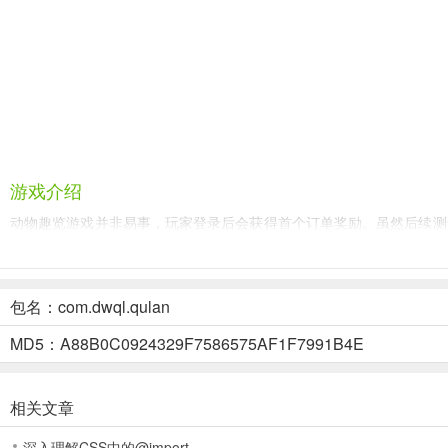
游戏介绍
动物趣览游戏并非易事，玩家登录后会获得首个订单奖励。虽然后续测
并交易动物产品以增加收入来源。此外，还可以解锁稀有动物，体验真
游戏特色
包名：com.dwql.qulan
1、丰富任务系统：
游戏中有多样有趣的饲养任务等待玩家完成，提升
MD5：A88B0C0924329F7586575AF1F7991B4E
2、社交互动：
玩家可以拜访好友庄园，进行动物产品交易，增加收入
3、红包提现：
玩家可进行提现操作，初次提现或低额度提现免手续费
相关文章
游戏总结
深入理解CSS中的@import