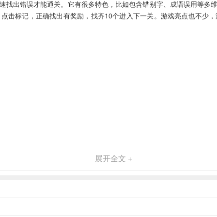
速找出错误才能通关。它有很多特色，比如包含错别字、成语误用等多
点击标记，正确找出有奖励，找齐10个进入下一关。游戏亮点也不少
展开全文 +
域，关卡多样，难度递增。
，目标是找出所有错误。
关，提升文字敏感度与语文素养。