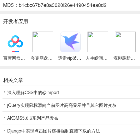
MD5：b1cbc67b7e8a3020f26e4490454ea8d2
4、核心操作精准点击，提示系统贴心，限时挑战刺激，培养视觉搜索
开发者应用
5、扮演语文老师找作文错别字，对照数量事半功倍，关卡有趣，含多
疯狂脑洞达人(文字找茬游戏)使用说明
1. 核心操作是精准点击识别，需在限定时间内，细致比对字形结构与
百度网盘绿色免安装Pc电脑版
夸克网盘官方正式版
迅雷vip破解版永久会员2024版
人生瞬间最新手机版
俄聊最新手机版
2. 提示系统体现人文关怀，累积连续成功可获解析提示机会，避免长
相关文章
3. 限时挑战模式提升刺激感，倒计时压力下要快速扫描全文，培养高
深入理解CSS中的@import
4. 进入每日签到开启专属挑战，确认规则后点击开始检测载入待校对文
jQuery实现鼠标滑向当前图片高亮显示并且其它图片变灰
5. 仔细浏览文章，通过点击标记错别字，正确找出可获动态标记与分
AKCMS5.0.6系列产品发布
Django中实现点击图片链接强制直接下载的方法
疯狂脑洞达人3