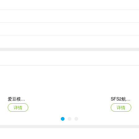
脑洞达人。它可太好玩啦！玩家得在各种精美的图片里找错别字，像成
型都有。难度是动态设计的，从简单的单字错误慢慢过渡到语义双关，
点击标记。找对有奖励，全找出来就能过关。还有提示系统，不会让你
爱豆模拟器最新版
SFS2航天模拟器手机版
校对文本。
详情
详情