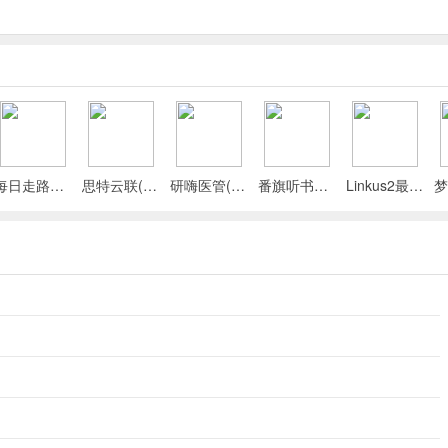
每日走路计步(运动健康记录)
思特云联(视频监控应用)
研嗨医管(医院管理平台)
番旗听书免费畅听(听书软件)
Linkus2最新手机版