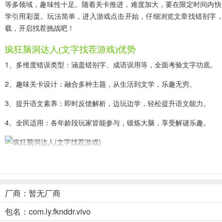
等多领域，趣味性十足。随着关卡推进，难度加大，要在限定时间内快
学引用彩蛋。玩法简单，进入游戏点击开始，仔细浏览文章找错别字，
载，开启找茬挑战吧！
疯狂脑洞达人(文字找茬游戏)优势
1、多维度错误类型：涵盖错别字、成语误用等，全面考验文字功底。
2、趣味关卡设计：融合多种主题，从生活到文学，乐趣无穷。
3、提升语文素养：即时反馈解析，边玩边学，轻松提升语文能力。
4、全民适用：各年龄段玩家皆能参与，锻炼大脑，享受解谜乐趣。
疯狂脑洞达人(文字找茬游戏)功能
1、进入游戏，面对精美图片，找出其中细微错别字、差异，涵盖多领
厂商：暂无厂商
2、玩法简单，每日签到开启任务，载入文本后找错标记，答对获奖励
包名：com.ly.fknddr.vivo
3、海量原创文本，动态难度设计，即时反馈解析，从单字错到语义双