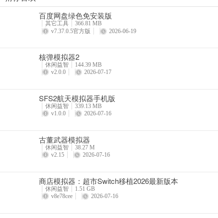
商店模拟器：超市Switch移植2026最新版本
答：点击帮助可以获得提示，继续找剩余错别字。
百度网盘绿色免安装版
详情
其它工具
366.81 MB
问：怎样进入下一关？
v7.37.0.5官方版
2026-06-19
答：找齐10个错别字，点击下一关，即可解锁新关卡挑战。
核弹模拟器2
休闲益智
144.39 MB
问：游戏有哪些特色？
v2.0.0
2026-07-17
答：包含多维度错误类型系统，部分错误需结合语义推理，特定关卡有
SFS2航天模拟器手机版
休闲益智
339.13 MB
问：如何提升语文素养？
v1.0.0
2026-07-16
答：游戏有即时反馈机制，为每个错误提供详细解析，可在过程中提升
古董武器模拟器
休闲益智
38.27 M
v2.15
2026-07-16
商店模拟器：超市Switch移植2026最新版本
休闲益智
1.51 GB
v8e78cee
2026-07-16