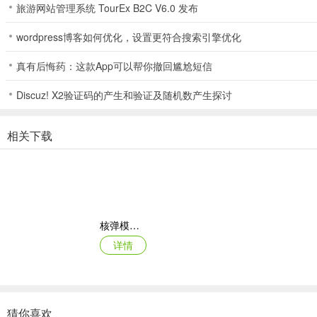
嘿，朋友们！今天给大家介绍一款超有趣的找茬闯关手机游戏——疯狂
旅游网站管理系统 TourEx B2C V6.0 发布
推断能力呢！
wordpress博客如何优化，设置更符合搜索引擎优化
游戏里有海量原创文本，涵盖好多领域，从日常用语到专业术语，啥类
细解析，玩着玩着语文素养就提升啦！
真有后悔药：这款App可以帮你撤回尴尬短信
玩法也简单，每日签到开启挑战，载入待校对文本后，仔细找错别字并
Discuz! X2验证码的产生和验证及随机数产生探讨
玩一玩，快乐加倍！快来下载疯狂脑洞达人，一起挑战吧！
相关下载
疯狂脑洞达人(文字找茬游戏)常见问题
问：疯狂脑洞达人怎么开始游戏？
核弹模拟器2
答：进入每日签到开启专属挑战任务，确认规则后点击开始检测载入待
详情
问：游戏中如何标记错误？
答：仔细浏览文章内容，通过点击方式标记发现的错别字或错误词汇。
问：找不到错误怎么办？
猜你喜欢