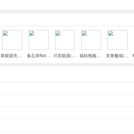
与逻辑推断等多种能力。
种闯关机制，老少皆宜锻炼大脑。
语境适配度，完成错误定位与修正选择。
新能源充电桩查询(充电桩查询应用)
备忘录Note(多功能记事APP)
川页能源(电池管理应用)
福桔视频最新手机版
灵犀魔戒(运动睡眠管家)
期卡关焦虑。
效视觉搜索能力。
本。
数奖励，目标是找出所有错误。