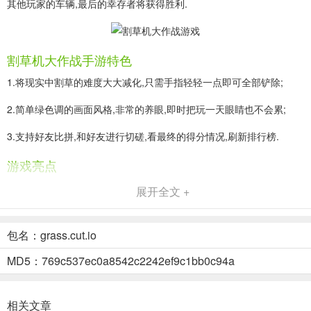
其他玩家的车辆,最后的幸存者将获得胜利.
割草机大作战手游特色
1.将现实中割草的难度大大减化,只需手指轻轻一点即可全部铲除;
2.简单绿色调的画面风格,非常的养眼,即时把玩一天眼睛也不会累;
3.支持好友比拼,和好友进行切磋,看最终的得分情况,刷新排行榜.
游戏亮点
1.以大吃小,优胜劣汰是这个世界的真理,在这里你可以吞噬所有比你小
展开全文 +
的东西;
2.游戏支持全球同服竞技PK,一次对战只要10~15分钟,打发时间就来一
包名：grass.cut.io
场吧;
MD5：769c537ec0a8542c2242ef9c1bb0c94a
3.清新简约的现代城市为游戏场景,简单易上手的操作,2265比拼手速
的时刻来啦;
相关文章