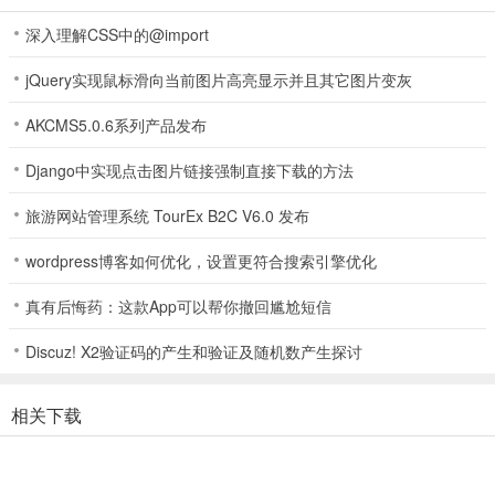
游戏玩法
深入理解CSS中的@import
1.让我们对敌人造成最沉重的打击,而且收割机的身材也能随着你吃掉
东西的多少来变大哦!
jQuery实现鼠标滑向当前图片高亮显示并且其它图片变灰
2.优秀的游戏画面表现能力让我们感受到一个真实的对抗世界,我们将
AKCMS5.0.6系列产品发布
会用自己的收割机收割一切!
Django中实现点击图片链接强制直接下载的方法
3.其他的玩家来自于世界各地,我们需要升级自己的收割机来吃掉其他
旅游网站管理系统 TourEx B2C V6.0 发布
玩家,这样对我们来说绝对刺激!
wordpress博客如何优化，设置更符合搜索引擎优化
真有后悔药：这款App可以帮你撤回尴尬短信
Discuz! X2验证码的产生和验证及随机数产生探讨
相关下载