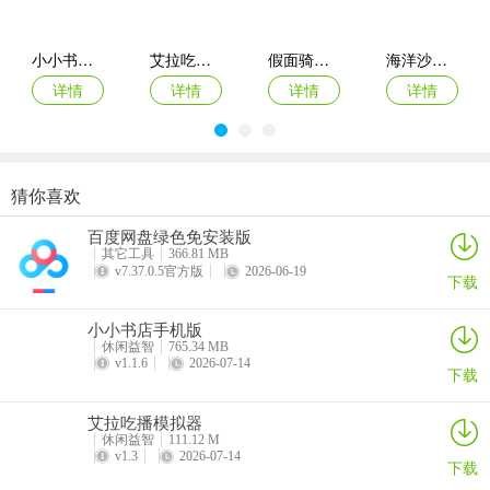
小小书店手机版
艾拉吃播模拟器
假面骑士ZZZ变身模拟器手机版
海洋沙盒模拟器
详情
详情
详情
详情
猜你喜欢
好运小羊2026最新版本
一箭清屏(弓箭射击游戏)
塔塔怪兽游戏
遗忘之丘幻灭
百度网盘绿色免安装版
详情
详情
详情
详情
其它工具
366.81 MB
v7.37.0.5官方版
2026-06-19
下载
小小书店手机版
休闲益智
765.34 MB
v1.1.6
2026-07-14
下载
艾拉吃播模拟器
休闲益智
111.12 M
v1.3
2026-07-14
下载