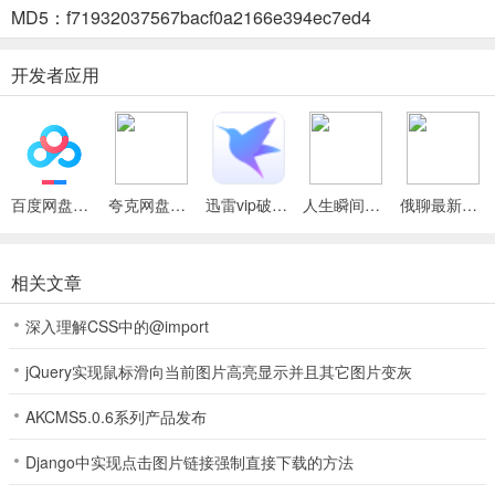
MD5：f71932037567bacf0a2166e394ec7ed4
2、
成本低廉
：制作微名片无需最小订货量，随用随做，大大减少资源
浪费，无需高昂的印刷和邮寄成本。
开发者应用
-
3、
浏览简易
：拥有交互菜单，即便内容复杂也能层次分明，浏览起来
十分简单，能快速获取关键信息。
百度网盘绿色免安装Pc电脑版
夸克网盘官方正式版
迅雷vip破解版永久会员2024版
人生瞬间最新手机版
俄聊最新手机版
微名片2026最新版本怎么样
相关文章
微名片2026最新版本怎么样？它功能强大，支持扫描识别纸质名片并
自动转换。还能添加个性化信息，展示个人特点。人脉管理便捷，可
深入理解CSS中的@import
拖拽分组、智能搜索、云端备份，是商务人士拓展人脉的得力助手。
jQuery实现鼠标滑向当前图片高亮显示并且其它图片变灰
AKCMS5.0.6系列产品发布
微名片和全能名片王哪儿个好用
Django中实现点击图片链接强制直接下载的方法
微名片和全能名片王这类工具能极大方便商务人士管理名片。微名片