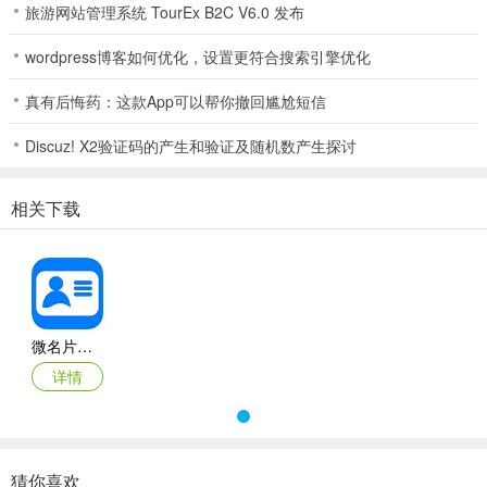
可帮你创建电子名片，添加个性化信息，还支持扫描纸质名片转为电
旅游网站管理系统 TourEx B2C V6.0 发布
子版。它有好友推荐、人脉管理、查找好友、名片交换等功能，名片
信息变更能自动通知好友。其优势在于免费制作，展示企业形象，携
wordpress博客如何优化，设置更符合搜索引擎优化
带方便可随时更新修改，还能进行营销推广。全能名片王也不错，拍
真有后悔药：这款App可以帮你撤回尴尬短信
摄纸质名片能自动存入通讯录，还能呈现多媒体信息，能识别多种语
音，以地图显示公司地址。两款工具都有智能人脉推荐，能及时提醒
Discuz! X2验证码的产生和验证及随机数产生探讨
联系人信息变更。在选择时，如果你更看重免费设计制作、营销推广
功能，微名片较合适；若对多媒体信息呈现和多种语音识别需求大，
相关下载
全能名片王可能更合心意，你可按需挑选。
微名片如果有企业版了还需要自己的个人版吗?
微名片对商务人士来说超实用。它能帮咱轻松创建电子名片，还能扫
微名片最新版
描纸质名片转成电子版，添加个性化信息展示个人特点。有了它，人
详情
脉管理超便捷，能拖拽分组、智能搜索、云端备份。查找好友也方
便，通过附近的人、微博、邮箱、手机等就能交换名片。近距离滑动
屏幕就能和好友完成名片交换及微博互粉，名片信息变更还会自动通
知互换名片的好友。
猜你喜欢