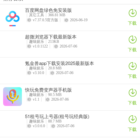
那如果有了企业版，还需个人版吗？其实两者各有优势。个人版能满
百度网盘绿色免安装版
足个人社交和拓展人脉需求，方便展示自己。企业版更侧重于企业形
其它工具
366.81 MB
象展示、团队协作及客户管理等。比如企业活动时，企业版可统一规
v7.37.0.5官方版
2026-06-19
下载
范信息展示；个人拓展业务时，个人版能灵活突出自身特色。所以，
若你是商务人士，不妨根据自身需求，灵活选择使用，让微名片助力
超微浏览器下载最新版本
趣味娱乐
213KB
你的事业发展。
v1.0.1122
2026-07-06
下载
氪金兽app下载安装2025最新版本
趣味娱乐
20.8 MB
v3.10.0
2026-07-06
下载
快玩免费变声器手机版
趣味娱乐
90.5 MB
v1.1
2026-07-06
下载
51租号玩上号器(租号玩经典版)
趣味娱乐
88.7 MB
v3.0.6.0
2026-07-06
下载