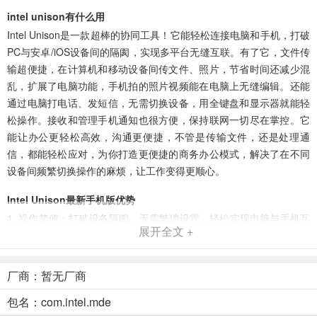
intel unison有什么用
Intel Unison是一款超棒的协同工具！它能轻松连接电脑和手机，打破
PC与安卓/iOS设备间的隔阂，实现多平台无缝互联。有了它，文件传
输超便捷，在计算机和移动设备间传文件、照片，节省时间还减少混
乱，扩展了电脑功能，手机拍的照片视频能在电脑上无缝编辑。还能
通过电脑打电话、发短信，无需切换设备，用全键盘和显示器就能轻
松操作。接收和管理手机通知也很方便，保持联网一切尽在掌控。它
能让办公更轻松高效，沟通更便捷，不管是传输文件，还是处理通
信，都能轻松应对，为你打造更便捷的商务办公模式，解决了在不同
设备间频繁切换操作的麻烦，让工作变得更顺心。
Intel Unison最新手机版优势
1. 操作简便：打破设备隔阂，无需繁琐设置，轻松实现电脑与手机互
展开全文 +
联，带来便捷体验。
2. 文件速传：在电脑和手机间快速传输文件，节省时间减少混乱，无
厂商：暂无厂商
缝编辑手机拍摄内容。
包名：com.intel.mde
3. 多端通讯：电脑端可收发短信、接打电话，访问完整联系人列表，