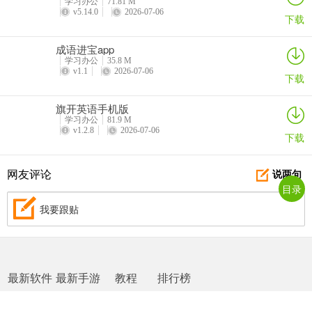
问：电脑能接收手机应用的通知吗？
学习办公
71.81 M
v5.14.0
2026-07-06
下载
答：能。前往手机蓝牙设置中启用通知以及共享系统通知，即可在电
脑上接收和管理手机应用的通知。
成语进宝app
学习办公
35.8 M
v1.1
2026-07-06
下载
旗开英语手机版
学习办公
81.9 M
v1.2.8
2026-07-06
下载
网友评论
说两句
目录
我要跟贴
最新软件
最新手游
教程
排行榜
网站地图
|
返回首页