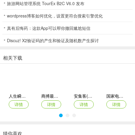
输，方便快捷。
旅游网站管理系统 TourEx B2C V6.0 发布
wordpress博客如何优化，设置更符合搜索引擎优化
Intel Unison最新手机版使用说明
真有后悔药：这款App可以帮你撤回尴尬短信
1. 下载安装：在本站下载IntelUnison PC应用及手机APP，首次打开
Discuz! X2验证码的产生和验证及随机数产生探讨
需扫码或文本代码配对，手机电脑蓝牙须开启，经手机授权可配对成
功，一次配对后自动无感重连。
相关下载
2. 功能总览：配对完成可看到功能总览，界面简洁，左上角能查看设
备连接状态、电量，还可设置免打扰，忘记设备可解除配对。
3. 文件传输：可直接拖动文件到软件或手动选择传输，除局域网外也
能通过互联网传输，全程无感。
人生瞬间最新手机版
商搏最新手机版
安集客(服务工单管理)
国家电投网络学院app
4. 消息功能：能在电脑上收发短信，但不能显示手机历史信息，新短
详情
详情
详情
详情
信会同步到电脑。
5. 接打电话：支持在电脑端拨打接听电话，可访问通讯录但无通话记
录，使用前需前往手机蓝牙设置中启用通知及共享系统通知，实现系
统第三方APP通知实时同步到电脑。
猜你喜欢