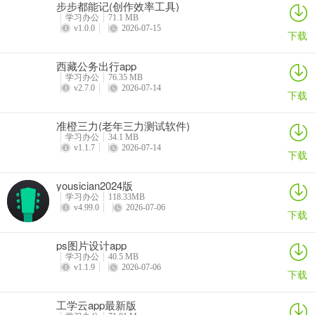
步步都能记(创作效率工具)
学习办公
71.1 MB
答：在本站下载安装 Intel Unison PC 应用及手机 APP，首次打开需
v1.0.0
2026-07-15
下载
扫码或者文本代码配对。手机电脑可不在同一局域网，但蓝牙必须开
启，经手机授权即可配对成功。一次配对后，回到电脑旁可自动无感
西藏公务出行app
重连，中途关闭应用不影响。
学习办公
76.35 MB
v2.7.0
2026-07-14
下载
问：电脑上能收发短信吗？
准橙三力(老年三力测试软件)
答：可以。能直接在电脑上收发短信，不过无法显示手机上的历史信
学习办公
34.1 MB
息。有新短信时，会同步到电脑上。
v1.1.7
2026-07-14
下载
问：可以在电脑上接打电话吗？
yousician2024版
学习办公
118.33MB
答：支持。能访问通讯录进行拨打接听电话的操作，但没有通话记
v4.99.0
2026-07-06
下载
录。
问：如何实现文件传输？
ps图片设计app
学习办公
40.5 MB
v1.1.9
2026-07-06
答：文件传输方便，可直接拖动文件到软件或手动选择传输。除局域
下载
网外，该功能也能通过互联网传输，全程无感，无需选择和提示。
工学云app最新版