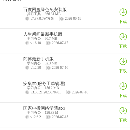
步步都能记(创作效率工具)
西藏公务出行app
准橙三力(老年三力测试软件)
绿联私有云官方版
百度网盘绿色免安装版
详情
详情
详情
详情
其它工具
366.81 MB
v7.37.0.5官方版
2026-06-19
intel unison可以卸载吗
下载
Intel Unison是一款超棒的跨平台互联应用。它能轻松打破电脑与移动
人生瞬间最新手机版
设备间的限制，实现多平台无缝互联。有了它，文件传输超便捷，能
学习办公
70.7 MB
在电脑和手机间快速传照片、文档等，无需数据线或第三方应用。还
v1.6.10
2026-07-17
下载
支持在电脑上收发短信、接打电话，不用在手机和电脑间频繁切换。
比如办公时，能随时把手机中的资料传到电脑，处理公务更高效。连
商搏最新手机版
接后，能直接在电脑上查看手机通知、图库等。操作也简单，手机和
学习办公
32.3 MB
v1.2.20
2026-07-16
电脑安装好后，开启蓝牙，通过扫描二维码或文本代码配对就行。而
下载
且一次配对后，回到电脑旁可自动无感重连。关于能不能卸载，这取
安集客(服务工单管理)
决于你的需求。如果之后你不再需要这种便捷的设备互联功能，是可
学习办公
156.2 MB
以卸载的。但要是还想用它来提升工作效率、方便文件传输等，那就
v3.33.21.2026070701
2026-07-16
下载
留着继续享受它带来的便利吧。
国家电投网络学院app
学习办公
126.83 M
v12.6.2
2026-07-15
下载
Intel Unison最新手机版常见问题
问：Intel Unison 手机版如何与电脑配对？