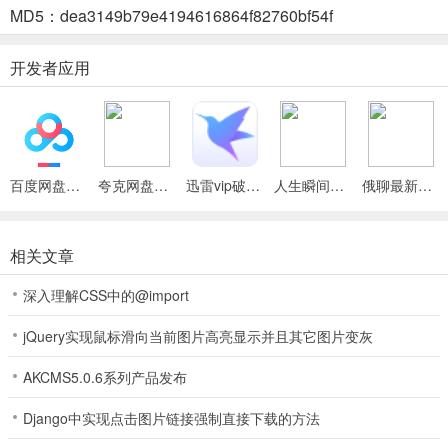
沟通便捷无需切换设备。
MD5：dea3149b79e4194616864f82760bf54f
4. 通知同步：电脑接收管理手机通知，保持联网掌控一切，摆脱时刻
开发者应用
看手机的焦虑。
Intel Unison最新手机版功能
1、文件传输超便捷，能在电脑与安卓/iOS设备间快速传输，手机拍摄
百度网盘绿色免安装Pc电脑版
夸克网盘官方正式版
迅雷vip破解版永久会员2024版
人生瞬间最新手机版
俄聊最新手机版
的照片视频可无缝在电脑编辑。
2、可通过电脑打电话，访问手机完整联系人列表，轻松实现语音通话
相关文章
的拨打与接听。
深入理解CSS中的@import
3、在电脑上收发短信超轻松，无需切换设备，用全键盘和显示器就能
舒适便捷操作。
jQuery实现鼠标滑向当前图片高亮显示并且其它图片变灰
4、能在电脑接收和管理手机通知，保持网络连接，轻松掌控手机应用
AKCMS5.0.6系列产品发布
的各类消息。
Django中实现点击图片链接强制直接下载的方法
5、支持手机和电脑互传文件，在电脑上直接拖拽文件到界面即可传