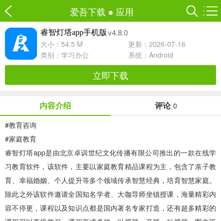
爱吾下载
●
应用
v4.8.0
睿智灯塔app手机版
大小：54.5 M
更新：2026-07-16
类别：
学习办公
系统：Android
立即下载
内容介绍
评论
0
#
教育咨询
#
家庭教育
睿智灯塔app
是由北京卓训世纪文化传播有限公司推出的一款在线学
习教育软件，该软件，主要以家庭教育精品课程为主，包含了亲子教
育、幸福婚姻、个人提升等多个领域传承智慧经典，培育智慧家庭。
除此之外该软件邀请全国知名学者、大咖导师坐镇授课，海量精彩内
容不停更，课程以及知识点都是国内著名专家打造，还有超多精彩的