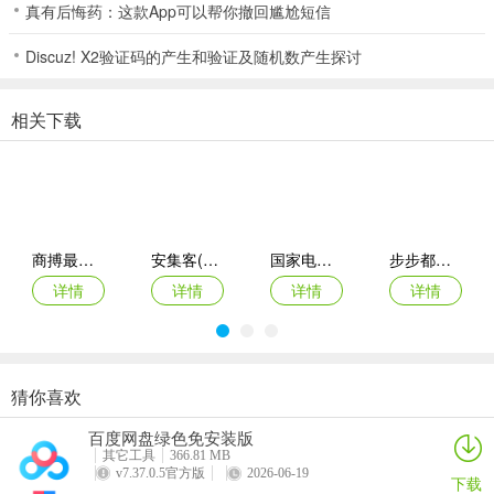
真有后悔药：这款App可以帮你撤回尴尬短信
v4.8.0版本
1.增加了直播带货功能
Discuz! X2验证码的产生和验证及随机数产生探讨
2.优化产品体验，修复已知问题
相关下载
商搏最新手机版
安集客(服务工单管理)
国家电投网络学院app
步步都能记(创作效率工具)
详情
详情
详情
详情
猜你喜欢
西藏公务出行app
准橙三力(老年三力测试软件)
绿联私有云官方版
智能廊下莲湘客户端
百度网盘绿色免安装版
详情
详情
详情
详情
其它工具
366.81 MB
v7.37.0.5官方版
2026-06-19
下载