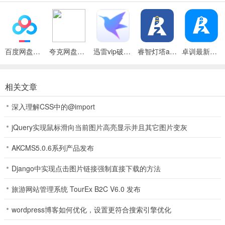
1、课程形式多样，以视频、音频、短视频、图文等多种形式呈现。
2、为受众全方位、多维度地提供更实用、更精准、更有效的精品知
识。
3、涵盖的领域十分全面，主打家庭教育，学习形式也十分多样化。
百度网盘绿色免安装Pc电脑版
夸克网盘官方正式版
迅雷vip破解版永久会员2024版
睿智灯塔app
卓训最新版(改名睿智灯塔)
4、让受众在知识品类混杂的时代，精准定位所需，合理高效利用时
间，收获最大价值的成长提升。
相关文章
功能介绍
1、【推荐】 您的专属好课页面已生成，点我进入学习。
深入理解CSS中的@import
2、【亲子教育】 孩子成长每一步，因为有你而精彩。
jQuery实现鼠标滑向当前图片高亮显示并且其它图片变灰
3、【幸福婚姻】 通往幸福的方式有很多种，这种是属于你的。
AKCMS5.0.6系列产品发布
4、【个人提升】 你离完美只差一步，在这里遇见更好的自己。
5、【精彩发现】 洞察教育界一手消息，把握行业政策动态，教育信
Django中实现点击图片链接强制直接下载的方法
息化，未来已来。
旅游网站管理系统 TourEx B2C V6.0 发布
6、【智慧驿站】 亲身体验学习，让优质的家庭教育课程传遍千家万
户。
wordpress博客如何优化，设置更符合搜索引擎优化
更新日志