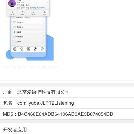
日语N2听力官方版介绍
1、题库，它包含了以2000年--2014年日语二级听力考试真题的音
2、微课，由专业老师来告诉你日语N2所考的题型、语法等内容，花费
厂商：北京爱语吧科技有限公司
3、资讯，词汇语法、语法解析等考前复习的东西应有尽有，只要去看
包名：com.iyuba.JLPT2Listening
4、收藏，将你在练习中遇到不清楚或理解错误的单词、语句记录下来
5、设置，通过对软件设置修改，让软件来配合你的习惯，得到更好的
MD5：B4C468E64ADB64106AD3AE3B874854DD
开发者应用