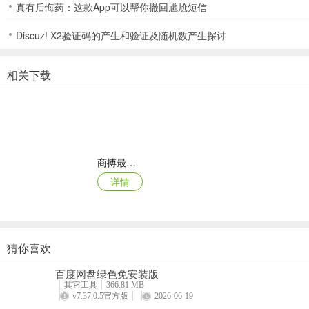
真有后悔药：这款App可以帮你撤回尴尬短信
7、分类精准，全部的课程、视频完美各归其位；
8、好友管理，随时可以添加新的好友、好的名师。
Discuz! X2验证码的产生和验证及随机数产生探讨
更新日志
v4.9.32版本
相关下载
修复了一些BUG。
商搏最新手机版
详情
猜你喜欢
西藏公务出行app
百度网盘绿色免安装版
详情
其它工具
366.81 MB
v7.37.0.5官方版
2026-06-19