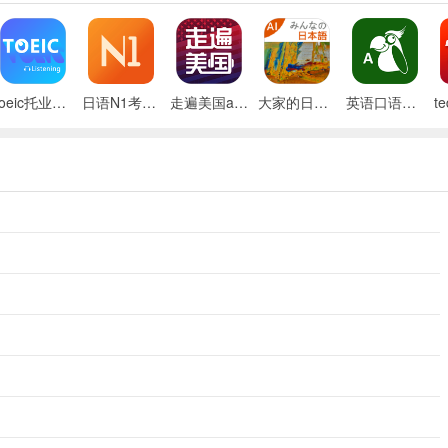
toeic托业听力app
日语N1考试官软件
走遍美国app
大家的日语电子版
英语口语秀app