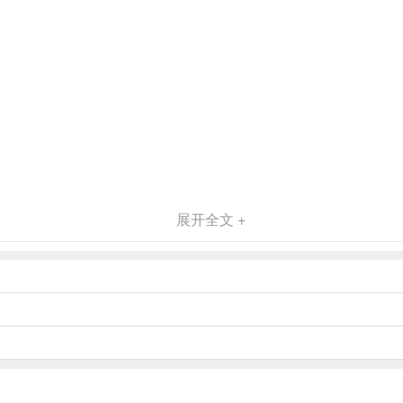
展开全文 +
频和图片内容，并且持续更新中。
一节课的时间，让你对N2不再陌生。
去了解就能知晓历年来考试的重点。
，考前能够针对性进行复习。
训练环境。另有账号管理，成绩查询等各项功能。