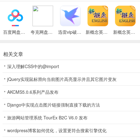
百度网盘绿色免安装Pc电脑版
夸克网盘官方正式版
迅雷vip破解版永久会员2024版
新概念英语全四册app
新概念英语全四册免费版
相关文章
深入理解CSS中的@import
jQuery实现鼠标滑向当前图片高亮显示并且其它图片变灰
软件优势
AKCMS5.0.6系列产品发布
1、单词天地，这里收录了日语学习的全部单词；
2、日语活动，不定期举办各种各样日语线上活动；
Django中实现点击图片链接强制直接下载的方法
3、考试资讯，能够实时掌握考试大纲的变化；
旅游网站管理系统 TourEx B2C V6.0 发布
4、课程多样，日语语法、听力、翻译课程应有尽有；
5、海量题库，日语N2考试的历年真题这都有；
wordpress博客如何优化，设置更符合搜索引擎优化
6、海量视频，日语电影、歌曲、动漫视频都有；