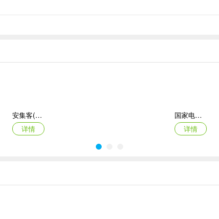
安集客(服务工单管理)
国家电投网络学院app
详情
详情
准橙三力(老年三力测试软件)
绿联私有云官方版
详情
详情