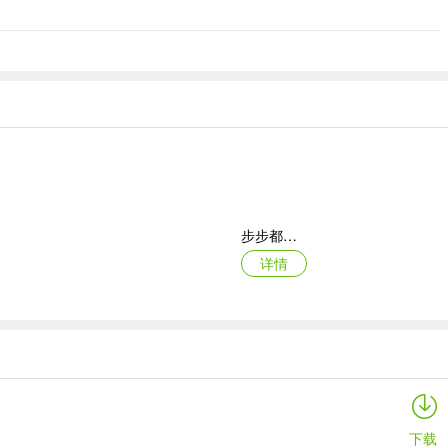
步步都能记(创作效率工具)
详情
智能廊下莲湘客户端
详情
下载