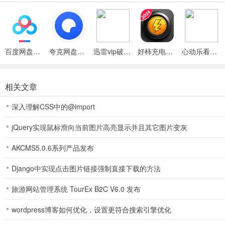
1、学习氛围
让学习氛围变得更加浓厚，激发你无限的积极性。
2、AI智能
百度网盘绿色免安装Pc电脑版
夸克网盘官方正式版
迅雷vip破解版永久会员2024版
好柿充电APP
心动乐看手机版APP
通过AI智能学习，让你轻松掌握各种知识点。
相关文章
3、学术资源
深入理解CSS中的@import
广泛吸收国内外顶尖学术资源，打造多元化课程体系。
4、互动课程
jQuery实现鼠标滑向当前图片高亮显示并且其它图片变灰
自主研发的AR智能互动课程，让知识变得更加生动有趣。
AKCMS5.0.6系列产品发布
5、手工课程
Django中实现点击图片链接强制直接下载的方法
用人工智能技术辅助线上手工课程，让您轻松实现手工梦想。
旅游网站管理系统 TourEx B2C V6.0 发布
6、突破方法
wordpress博客如何优化，设置更符合搜索引擎优化