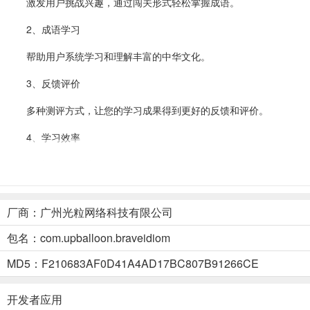
激发用户挑战兴趣，通过闯关形式轻松掌握成语。
2、成语学习
帮助用户系统学习和理解丰富的中华文化。
3、反馈评价
多种测评方式，让您的学习成果得到更好的反馈和评价。
4、学习效率
与时间赛跑，快速提升你的学习效率吧。
5、计划制定
厂商：广州光粒网络科技有限公司
学习计划制定、效果跟踪，可以让您的学习更有章法、更有目的。
包名：com.upballoon.braveidiom
6、视频课程
MD5：F210683AF0D41A4AD17BC807B91266CE
高清音视频课程，带您探索神秘的人文世界。
开发者应用
应用特色