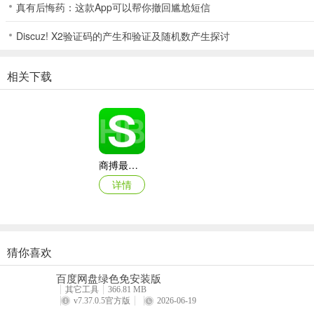
提供多种学习难点突破方法，助你成功应对考试、证书等挑战。
真有后悔药：这款App可以帮你撤回尴尬短信
应用优势
Discuz! X2验证码的产生和验证及随机数产生探讨
能够体验非常优质简单成语知识内容学习；
相关下载
学习成语知识点内容覆盖超多，新的体验；
享受到不错学习计划目标制定，精准安排；
带来独特成语学习教育方式，多种的体验；
满足不同用户学习成语需求，自定义使用；
商搏最新手机版
详情
猜你喜欢
西藏公务出行app
百度网盘绿色免安装版
详情
其它工具
366.81 MB
v7.37.0.5官方版
2026-06-19