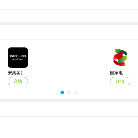
安集客(服务工单管理)
国家电投网络学院app
详情
详情
准橙三力(老年三力测试软件)
绿联私有云官方版
详情
详情