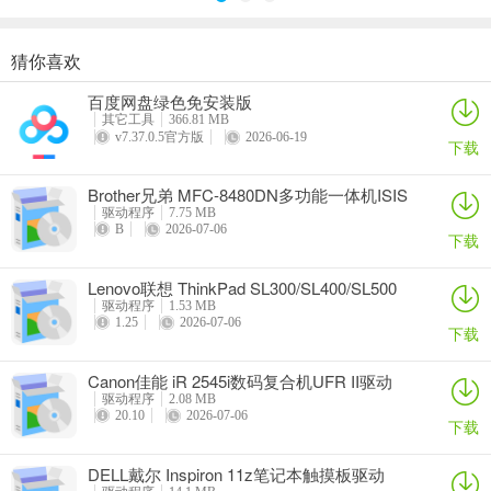
猜你喜欢
奥睿科PAS3062-2E/PAS3062-2S/PAS3064-2S2E系列扩展卡驱动
Canon佳能 PowerShot A310 WIA驱动
AMD Mobility Radeon HD 2000/HD 3000/HD 4000/HD 5000系列移动显卡催化剂驱动
映泰Hi-Fi H77S 5.x主板BIOS
百度网盘绿色免安装版
详情
详情
详情
详情
其它工具
366.81 MB
v7.37.0.5官方版
2026-06-19
下载
Brother兄弟 MFC-8480DN多功能一体机ISIS
驱动
驱动程序
7.75 MB
B
2026-07-06
下载
Lenovo联想 ThinkPad SL300/SL400/SL500
笔记本BIOS
驱动程序
1.53 MB
1.25
2026-07-06
下载
Canon佳能 iR 2545i数码复合机UFR II驱动
驱动程序
2.08 MB
20.10
2026-07-06
下载
DELL戴尔 Inspiron 11z笔记本触摸板驱动