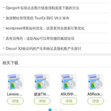
Django中实现点击图片链接强制直接下载的方法
旅游网站管理系统 TourEx B2C V6.0 发布
wordpress博客如何优化，设置更符合搜索引擎优化
真有后悔药：这款App可以帮你撤回尴尬短信
Discuz! X2验证码的产生和验证及随机数产生探讨
相关下载
Lenovo联想 Ideapad Z465/Z565系列笔记本 声卡驱动
捷波TI61AG-A主板BIOS
ASUS华硕F1A55-M LX3 R2.0主板BIOS
ASRock华擎IMB-A160主板BIOS
详情
详情
详情
详情