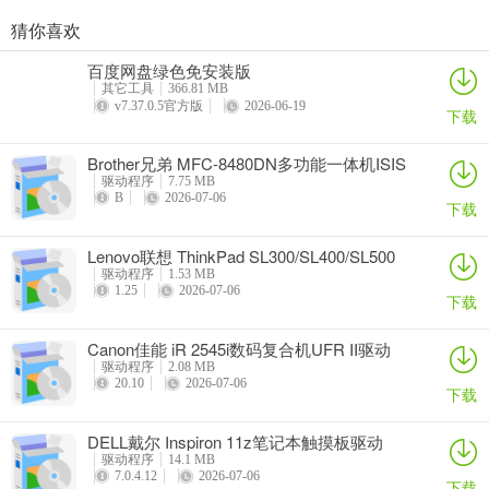
猜你喜欢
奥睿科PAS3062-2E/PAS3062-2S/PAS3064-2S2E系列扩展卡驱动
Canon佳能 PowerShot A310 WIA驱动
AMD Mobility Radeon HD 2000/HD 3000/HD 4000/HD 5000系列移动显卡催化剂驱动
映泰Hi-Fi H77S 5.x主板BIOS
百度网盘绿色免安装版
详情
详情
详情
详情
其它工具
366.81 MB
v7.37.0.5官方版
2026-06-19
下载
Brother兄弟 MFC-8480DN多功能一体机ISIS
驱动
驱动程序
7.75 MB
B
2026-07-06
下载
Lenovo联想 ThinkPad SL300/SL400/SL500
笔记本BIOS
驱动程序
1.53 MB
1.25
2026-07-06
下载
Canon佳能 iR 2545i数码复合机UFR II驱动
驱动程序
2.08 MB
20.10
2026-07-06
下载
DELL戴尔 Inspiron 11z笔记本触摸板驱动
驱动程序
14.1 MB
7.0.4.12
2026-07-06
下载