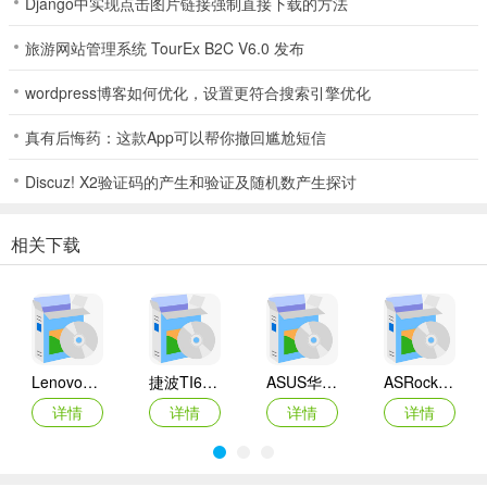
Django中实现点击图片链接强制直接下载的方法
旅游网站管理系统 TourEx B2C V6.0 发布
wordpress博客如何优化，设置更符合搜索引擎优化
真有后悔药：这款App可以帮你撤回尴尬短信
Discuz! X2验证码的产生和验证及随机数产生探讨
相关下载
Lenovo联想 Ideapad Z465/Z565系列笔记本 声卡驱动
捷波TI61AG-A主板BIOS
ASUS华硕F1A55-M LX3 R2.0主板BIOS
ASRock华擎IMB-A160主板BIOS
详情
详情
详情
详情