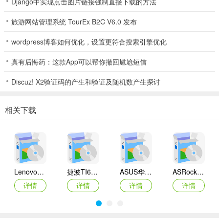
Django中实现点击图片链接强制直接下载的方法
旅游网站管理系统 TourEx B2C V6.0 发布
wordpress博客如何优化，设置更符合搜索引擎优化
真有后悔药：这款App可以帮你撤回尴尬短信
Discuz! X2验证码的产生和验证及随机数产生探讨
相关下载
Lenovo联想 Ideapad Z465/Z565系列笔记本 声卡驱动
捷波TI61AG-A主板BIOS
ASUS华硕F1A55-M LX3 R2.0主板BIOS
ASRock华擎IMB-A160主板BIOS
详情
详情
详情
详情