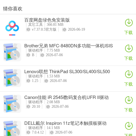
猜你喜欢
奥睿科PAS3062-2E/PAS3062-2S/PAS3064-2S2E系列扩展卡驱动
Canon佳能 PowerShot A310 WIA驱动
AMD Mobility Radeon HD 2000/HD 3000/HD 4000/HD 5000系列移动显卡催化剂驱动
映泰Hi-Fi H77S 5.x主板BIOS
百度网盘绿色免安装版
详情
详情
详情
详情
其它工具
366.81 MB
v7.37.0.5官方版
2026-06-19
下载
Brother兄弟 MFC-8480DN多功能一体机ISIS
驱动
驱动程序
7.75 MB
B
2026-07-06
下载
Lenovo联想 ThinkPad SL300/SL400/SL500
笔记本BIOS
驱动程序
1.53 MB
1.25
2026-07-06
下载
Canon佳能 iR 2545i数码复合机UFR II驱动
驱动程序
2.08 MB
20.10
2026-07-06
下载
DELL戴尔 Inspiron 11z笔记本触摸板驱动
驱动程序
14.1 MB
7.0.4.12
2026-07-06
下载