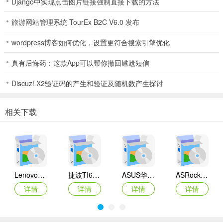
Django中实现点击图片链接强制直接下载的方法
旅游网站管理系统 TourEx B2C V6.0 发布
wordpress博客如何优化，设置更符合搜索引擎优化
真有后悔药：这款App可以帮你撤回尴尬短信
Discuz! X2验证码的产生和验证及随机数产生探讨
相关下载
Lenovo联想 Ideapad Z465/Z565系列笔记本 声卡驱动
捷波TI61AG-A主板BIOS
ASUS华硕F1A55-M LX3 R2.0主板BIOS
ASRock华擎IMB-A160主板BIOS
详情
详情
详情
详情