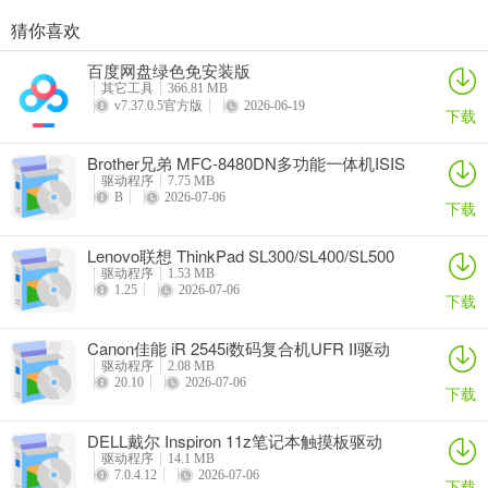
猜你喜欢
奥睿科PAS3062-2E/PAS3062-2S/PAS3064-2S2E系列扩展卡驱动
Canon佳能 PowerShot A310 WIA驱动
AMD Mobility Radeon HD 2000/HD 3000/HD 4000/HD 5000系列移动显卡催化剂驱动
映泰Hi-Fi H77S 5.x主板BIOS
百度网盘绿色免安装版
详情
详情
详情
详情
其它工具
366.81 MB
v7.37.0.5官方版
2026-06-19
下载
Brother兄弟 MFC-8480DN多功能一体机ISIS
驱动
驱动程序
7.75 MB
B
2026-07-06
下载
Lenovo联想 ThinkPad SL300/SL400/SL500
笔记本BIOS
驱动程序
1.53 MB
1.25
2026-07-06
下载
Canon佳能 iR 2545i数码复合机UFR II驱动
驱动程序
2.08 MB
20.10
2026-07-06
下载
DELL戴尔 Inspiron 11z笔记本触摸板驱动
驱动程序
14.1 MB
7.0.4.12
2026-07-06
下载