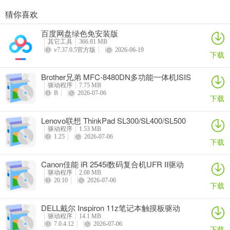
猜你喜欢
百度网盘绿色免安装版
其它工具
366.81 MB
v7.37.0.5官方版
2026-06-19
下载
Brother兄弟 MFC-8480DN多功能一体机ISIS
驱动
驱动程序
7.75 MB
B
2026-07-06
下载
Lenovo联想 ThinkPad SL300/SL400/SL500
笔记本BIOS
驱动程序
1.53 MB
1.25
2026-07-06
下载
Canon佳能 iR 2545i数码复合机UFR II驱动
驱动程序
2.08 MB
20.10
2026-07-06
下载
DELL戴尔 Inspiron 11z笔记本触摸板驱动
驱动程序
14.1 MB
7.0.4.12
2026-07-06
下载