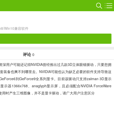
in8/Win10兼容软件
评论
0
日发布）驱动之家的资深用户可能还记得NVIDIA曾经推出过几款3D立体眼镜驱动，只要您拥
装备也爽不到哪里去。NVIDIA可能也认为缺乏必要的软件支持导致这
e6到GeForce9全系列显卡。目前该驱动只支持zalman 3D显示
液晶显示器1366x768、anaglyph显示屏，且必须配合NVIDIA ForceWare
器搭配使用时产生三维图像，并不是显卡驱动，请广大用户注意区分