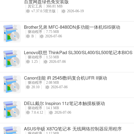
百度网盘绿色免安装版
详情
其它工具
366.81 MB
v7.37.0.5官方版
2026-06-19
Brother兄弟 MFC-8480DN多功能一体机ISIS驱动
驱动程序
7.75 MB
B
2026-07-06
Lenovo联想 ThinkPad SL300/SL400/SL500笔记本BIOS
驱动程序
1.53 MB
1.25
2026-07-06
Canon佳能 iR 2545i数码复合机UFR II驱动
驱动程序
2.08 MB
20.10
2026-07-06
DELL戴尔 Inspiron 11z笔记本触摸板驱动
驱动程序
14.1 MB
7.0.4.12
2026-07-06
ASUS华硕 X87Q笔记本 无线网络控制器应用程序
驱动程序
1.12 MB