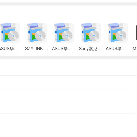
ASUS华硕 X87Q笔记本 无线网络控制器应用程序
SZYLINK CDMA_CARD 1501A无线上网卡
ASUS华硕 G50V笔记本电脑无线网卡驱动
Sony索尼VGN-P3系列笔记本Intel无线网卡驱动
ASUS华硕S2Ne笔记本电脑主板BIOS