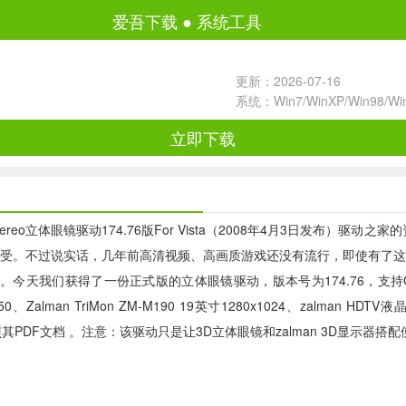
爱吾下载
●
系统工具
更新：2026-07-16
系统：Win7/WinXP/Win98/W
立即下载
列显卡最新3D Stereo立体眼镜驱动174.76版For Vista（2008年4月3
受。不过说实话，几年前高清视频、高画质游戏还没有流行，即使有了这套
我们获得了一份正式版的立体眼镜驱动，版本号为174.76，支持GeForc
0、Zalman TriMon ZM-M190 19英寸1280x1024、zalman HDTV
照其PDF文档 。注意：该驱动只是让3D立体眼镜和zalman 3D显示