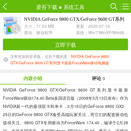
爱吾下载
●
系统工具
NVIDIA GeForce 9800 GTX/GeForce 9600 GT系列
74.40 Beta多国语言版 For Win2000/XP
显卡最新ForceWare驱动
大小：71.03 MB
更新：2026-07-16
类别：
驱动程序
系统：Win7/WinXP/Win98/Win8/Win10兼容软件
立即下载
没有对应的安卓版，点击下载的是：
NVIDIA GeForce 9800
GTX/GeForce 9600 GT系列显卡最新ForceWare驱动电脑版
内容介绍
评论
0
NVIDIA GeForce 9800 GTX/GeForce 9600 GT系列显卡最新
ForceWare驱动174.40 Beta多国语言版（2008年3月13日发布）作为
NVIDIA新一代的最强双卡和单卡，3月18日的GeForce 9800 GX2、
25日的GeForce 9800 GTX备受高端玩家关注，而它们的配套驱动也
值得关注。9800 GTX专用驱动为ForceWare 174.40，编译于2月28
日，支持多国语言，支持Windows XP/Vista 32-bit。事实上，该驱动