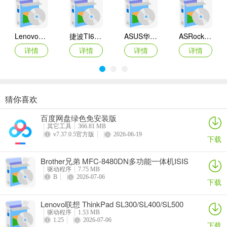
Lenovo联想 Ideapad Z465/Z565系列笔记本 声卡驱动
捷波TI61AG-A主板BIOS
ASUS华硕F1A55-M LX3 R2.0主板BIOS
ASRock华擎IMB-A160主板BIOS
详情
详情
详情
详情
猜你喜欢
奥睿科PAS3062-2E/PAS3062-2S/PAS3064-2S2E系列扩展卡驱动
Canon佳能 PowerShot A310 WIA驱动
AMD Mobility Radeon HD 2000/HD 3000/HD 4000/HD 5000系列移动显卡催化剂驱动
映泰Hi-Fi H77S 5.x主板BIOS
百度网盘绿色免安装版
详情
详情
详情
详情
其它工具
366.81 MB
v7.37.0.5官方版
2026-06-19
下载
Brother兄弟 MFC-8480DN多功能一体机ISIS
驱动
驱动程序
7.75 MB
B
2026-07-06
下载
Lenovo联想 ThinkPad SL300/SL400/SL500
笔记本BIOS
驱动程序
1.53 MB
1.25
2026-07-06
下载